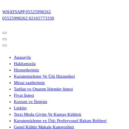
İçeriğe
geç
WHATSAPP
05525998262
05525998262
02165773330
Anasayfa
Hakkımızda
Hizmetlerimiz
Kurutemizleme Ve Ütü Hizmetleri
Mesai saatlerimiz
Tadilat ve Onarım İşlemler listesi
Fiyat listesi
Konum ve İletişim
Linkler
Terzi Moda Giyim Ve Kumaş Kültürü
Kurutemizleme ve Ütü: Profesyonel Bakım Rehberi
Genel Kültür Makale Kategorileri