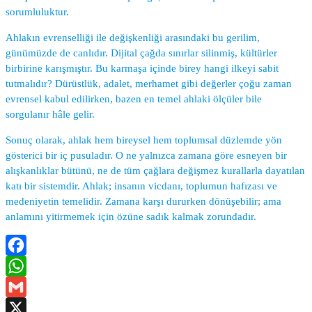
sorumluluktur.
Ahlakın evrenselliği ile değişkenliği arasındaki bu gerilim,
günümüzde de canlıdır. Dijital çağda sınırlar silinmiş, kültürler
birbirine karışmıştır. Bu karmaşa içinde birey hangi ilkeyi sabit
tutmalıdır? Dürüstlük, adalet, merhamet gibi değerler çoğu zaman
evrensel kabul edilirken, bazen en temel ahlaki ölçüler bile
sorgulanır hâle gelir.
Sonuç olarak, ahlak hem bireysel hem toplumsal düzlemde yön
gösterici bir iç pusuladır. O ne yalnızca zamana göre esneyen bir
alışkanlıklar bütünü, ne de tüm çağlara değişmez kurallarla dayatılan
katı bir sistemdir. Ahlak; insanın vicdanı, toplumun hafızası ve
medeniyetin temelidir. Zamana karşı dururken dönüşebilir; ama
anlamını yitirmemek için özüne sadık kalmak zorundadır.
Facebook
WhatsApp
Gmail