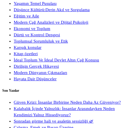
Yaşamın Temel Pusulası
Düşünce Kültürü:Derin Akıl ve Sorgulama
Eğitim ve Aile
Modern Çağ Analizleri ve Dijital Psikoloji
Ekonomi ve Toplum
Dürtü ve Kontrol Dengesi
Toplumsal Sorumluluk ve Etik
Karışık konular
Kitap özetleri
İdeal Toplum Ve İdeal Devlet Altın Çağ Konusu
Dirilişin Gerçek Hikayesi
Modern Dünyanın Çıkmazları
Hayata Dair Düşünceler
Son Yazılar
Güven Krizi: İnsanlar Birbirine Neden Daha Az Güveniyor?
Kalabalık İçinde Yalnızlık: İnsanlar Arasındayken Neden
Kendimizi Yalnız Hissediyoruz?
Sonradan görme hali ve asaletin sessizliği 🌿
Çalışma, Emek ve Başarı Üzerine