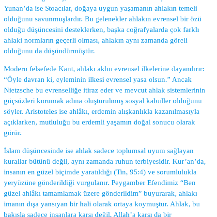
Yunan’da ise Stoacılar, doğaya uygun yaşamanın ahlakın temeli
olduğunu savunmuşlardır. Bu gelenekler ahlakın evrensel bir özü
olduğu düşüncesini desteklerken, başka coğrafyalarda çok farklı
ahlaki normların geçerli olması, ahlakın aynı zamanda göreli
olduğunu da düşündürmüştür.
Modern felsefede Kant, ahlakı aklın evrensel ilkelerine dayandırır:
“Öyle davran ki, eyleminin ilkesi evrensel yasa olsun.” Ancak
Nietzsche bu evrenselliğe itiraz eder ve mevcut ahlak sistemlerinin
güçsüzleri korumak adına oluşturulmuş sosyal kabuller olduğunu
söyler. Aristoteles ise ahlâkı, erdemin alışkanlıkla kazanılmasıyla
açıklarken, mutluluğu bu erdemli yaşamın doğal sonucu olarak
görür.
İslam düşüncesinde ise ahlak sadece toplumsal uyum sağlayan
kurallar bütünü değil, aynı zamanda ruhun terbiyesidir. Kur’an’da,
insanın en güzel biçimde yaratıldığı (Tin, 95:4) ve sorumlulukla
yeryüzüne gönderildiği vurgulanır. Peygamber Efendimiz “Ben
güzel ahlâkı tamamlamak üzere gönderildim” buyurarak, ahlakı
imanın dışa yansıyan bir hali olarak ortaya koymuştur. Ahlak, bu
bakışla sadece insanlara karşı değil, Allah’a karşı da bir