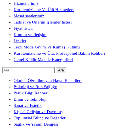
Hizmetlerimiz
Kurutemizleme Ve Ütü Hizmetleri
Mesai saatlerimiz
Tadilat ve Onarım İşlemler listesi
Fiyat listesi
Konum ve İletişim
Linkler
Terzi Moda Giyim Ve Kumaş Kültürü
Kurutemizleme ve Ütü: Profesyonel Bakım Rehberi
Genel Kültür Makale Kategorileri
Arama:
Okulda Öğretilmeyen Hayat Becerileri
Psikoloji ve Ruh Sağlığı:
Pratik Bilgi Rehberi
Bilim ve Teknoloji
Sanat ve Estetik
Kişisel Gelişim ve Davranış
Toplumsal Bilinç ve Değerler
Sağlık ve Yaşam Dengesi