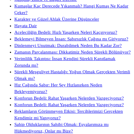
Kumaşlar Kaç Derecede Yıkanmalı? Hangi Kumaş Ne Kadar
Çeker?
Karakter ve Güzel Ahlak Üzerine Düşünceler
Hayata Dair
Aceleciliğin Bedeli: Hızlı Yaşarken Neleri Kaçırıyoruz?
Beklemeyi Bilmeyen İnsan: Sabırsızlık Çağına mı Giriyoruz?
Dinlenmeyi Unutmak: Durabilmek Neden Bu Kadar Zor?
Zamanın Parçalanması: Dikkatimiz Neden Sürekli Bölünüyor?
Verimlilik Takıntısı: İnsan Kendini Sürekli Kanıtlamak
Zorunda mı?
Sürekli Meşguliyet Hastalığı: Yoğun Olmak Gerçekten Verimli
Olmak mı?
Hız Çağında Sabır: Her Şey Hızlanırken Neden
Bekleyemiyoruz?
Konforun Bedeli: Rahat Yaşarken Nelerden Vazgeçiyoruz?
Konforun Bedeli: Rahat Yaşarken Nelerden Vazgeçiyoruz?
Reklamların Görünmeyen Etkisi: Tercihlerimizi Gerçekten
Kendimiz mi Yapıyoruz?
Sahip Olduklarının Sahibi Olmak: Eşyalarımıza mı
Hükmediyoruz, Onlar mı Bize?