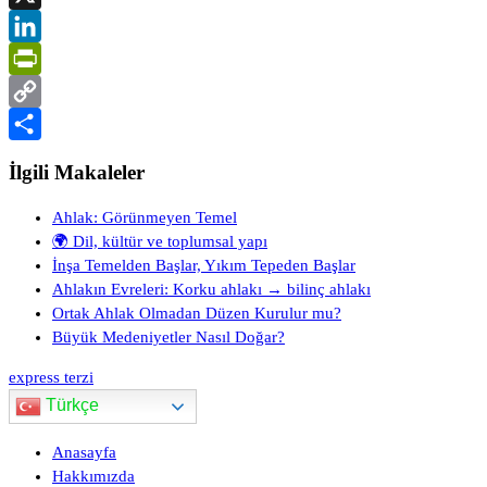
X
LinkedIn
PrintFriendly
Copy
Link
Share
İlgili Makaleler
Ahlak: Görünmeyen Temel
🌍 Dil, kültür ve toplumsal yapı
İnşa Temelden Başlar, Yıkım Tepeden Başlar
Ahlakın Evreleri: Korku ahlakı → bilinç ahlakı
Ortak Ahlak Olmadan Düzen Kurulur mu?
Büyük Medeniyetler Nasıl Doğar?
express terzi
Türkçe
Anasayfa
Hakkımızda