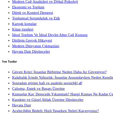
Modern Çağ Analizleri ve Dijital Psikoloji
Ekonomi ve Toplum
Dürtü ve Kontrol Dengesi
Toplumsal Sorumluluk ve Etik
Karışık konular
Kitap özetleri
İdeal Toplum Ve İdeal Devlet Altın Çağ Konusu
Dirilişin Gerçek Hikayesi
Modern Dünyanın Çıkmazları
Hayata Dair Düşünceler
Son Yazılar
Güven Krizi: İnsanlar Birbirine Neden Daha Az Güveniyor?
Kalabalık İçinde Yalnızlık: İnsanlar Arasındayken Neden Kendi
Sonradan görme hali ve asaletin sessizliği 🌿
Çalışma, Emek ve Başarı Üzerine
Kumaşlar Kaç Derecede Yıkanmalı? Hangi Kumaş Ne Kadar Ç
Karakter ve Güzel Ahlak Üzerine Düşünceler
Hayata Dair
Aceleciliğin Bedeli: Hızlı Yaşarken Neleri Kaçırıyoruz?