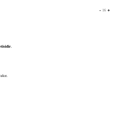
-
+
16
tisidir
.
akır.