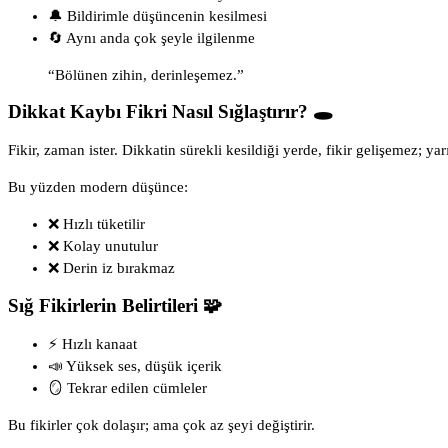
🔔 Bildirimle düşüncenin kesilmesi
🔄 Aynı anda çok şeyle ilgilenme
“Bölünen zihin, derinleşemez.”
Dikkat Kaybı Fikri Nasıl Sığlaştırır? 🕳️
Fikir, zaman ister. Dikkatin sürekli kesildiği yerde, fikir gelişemez; yar
Bu yüzden modern düşünce:
❌ Hızlı tüketilir
❌ Kolay unutulur
❌ Derin iz bırakmaz
Sığ Fikirlerin Belirtileri 🧩
⚡ Hızlı kanaat
📣 Yüksek ses, düşük içerik
🪞 Tekrar edilen cümleler
Bu fikirler çok dolaşır; ama çok az şeyi değiştirir.