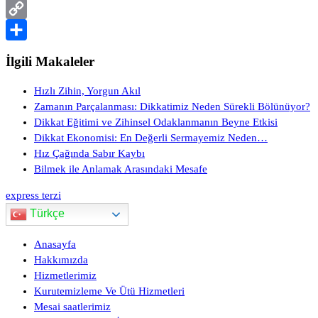
PrintFriendly
Copy
Link
Share
İlgili Makaleler
Hızlı Zihin, Yorgun Akıl
Zamanın Parçalanması: Dikkatimiz Neden Sürekli Bölünüyor?
Dikkat Eğitimi ve Zihinsel Odaklanmanın Beyne Etkisi
Dikkat Ekonomisi: En Değerli Sermayemiz Neden…
Hız Çağında Sabır Kaybı
Bilmek ile Anlamak Arasındaki Mesafe
express terzi
Türkçe
Anasayfa
Hakkımızda
Hizmetlerimiz
Kurutemizleme Ve Ütü Hizmetleri
Mesai saatlerimiz