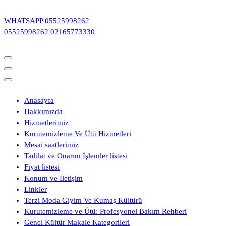
İçeriğe
geç
WHATSAPP
05525998262
05525998262
02165773330
Anasayfa
Hakkımızda
Hizmetlerimiz
Kurutemizleme Ve Ütü Hizmetleri
Mesai saatlerimiz
Tadilat ve Onarım İşlemler listesi
Fiyat listesi
Konum ve İletişim
Linkler
Terzi Moda Giyim Ve Kumaş Kültürü
Kurutemizleme ve Ütü: Profesyonel Bakım Rehberi
Genel Kültür Makale Kategorileri