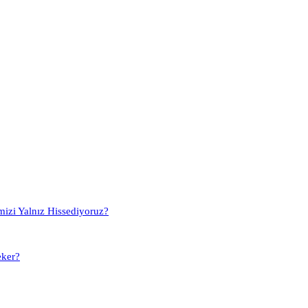
mizi Yalnız Hissediyoruz?
eker?