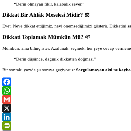
“Derin olmayan fikir, kalabalık sever.”
Dikkat Bir Ahlâk Meselesi Midir? ⚖️
Evet. Neye dikkat ettiğimiz, neyi önemsediğimizi gösterir. Dikkatini sat
Dikkati Toplamak Mümkün Mü? 🌱
Mümkün; ama bilinç ister. Azaltmak, seçmek, her şeye cevap vermeme
“Derin düşünce, dağınık dikkatten doğmaz.”
Bir sonraki yazıda şu soruya geçiyoruz:
Sorgulamayan akıl ne kaybe
Facebook
WhatsApp
Gmail
X
LinkedIn