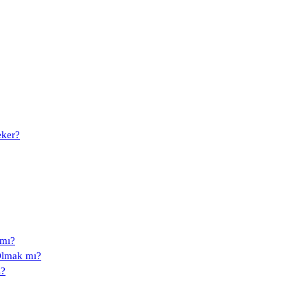
eker?
 mı?
Olmak mı?
z?