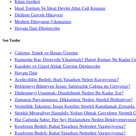
Kitap özetleri
İdeal Toplum Ve İdeal Devlet Altın Çağ Konusu
Dirilişin Gerçek Hikayesi
Modern Dünyanın Çıkmazları
Hayata Dair Düşünceler
Son Yazılar
Çalışma, Emek ve Başarı Üzerine
Kumaşlar Kaç Derecede Yıkanmalı? Hangi Kumaş Ne Kadar Ç
Karakter ve Güzel Ahlak Üzerine Düşünceler
Hayata Dair
Aceleciliğin Bedeli: Hızlı Yaşarken Neleri Kaçırıyoruz?
Beklemeyi Bilmeyen İnsan: Sabırsızlık Çağına mı Giriyoruz?
Dinlenmeyi Unutmak: Durabilmek Neden Bu Kadar Zor?
Zamanın Parçalanması: Dikkatimiz Neden Sürekli Bölünüyor?
Verimlilik Takıntısı: İnsan Kendini Sürekli Kanıtlamak Zorunda
Sürekli Meşguliyet Hastalığı: Yoğun Olmak Gerçekten Verimli 
Hız Çağında Sabır: Her Şey Hızlanırken Neden Bekleyemiyoru
Konforun Bedeli: Rahat Yaşarken Nelerden Vazgeçiyoruz?
Konforun Bedeli: Rahat Yaşarken Nelerden Vazgeçiyoruz?