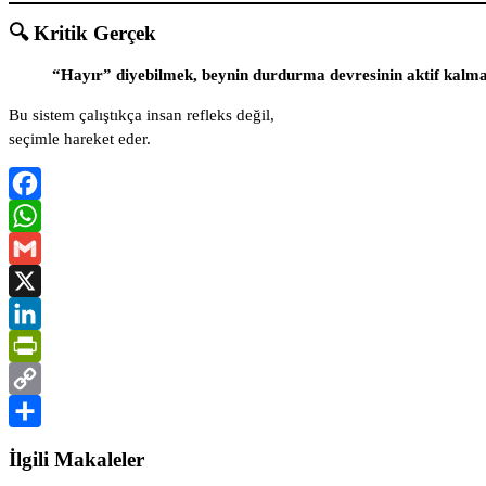
🔍 Kritik Gerçek
“Hayır” diyebilmek, beynin durdurma devresinin aktif kalma
Bu sistem çalıştıkça insan refleks değil,
seçimle hareket eder.
Facebook
WhatsApp
Gmail
X
LinkedIn
PrintFriendly
Copy
Link
Share
İlgili Makaleler