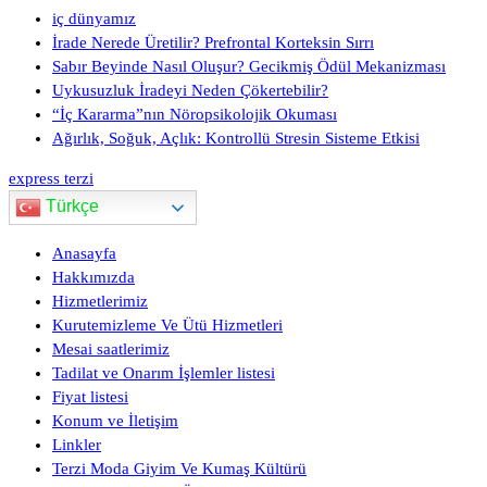
iç dünyamız
İrade Nerede Üretilir? Prefrontal Korteksin Sırrı
Sabır Beyinde Nasıl Oluşur? Gecikmiş Ödül Mekanizması
Uykusuzluk İradeyi Neden Çökertebilir?
“İç Kararma”nın Nöropsikolojik Okuması
Ağırlık, Soğuk, Açlık: Kontrollü Stresin Sisteme Etkisi
express terzi
Türkçe
Anasayfa
Hakkımızda
Hizmetlerimiz
Kurutemizleme Ve Ütü Hizmetleri
Mesai saatlerimiz
Tadilat ve Onarım İşlemler listesi
Fiyat listesi
Konum ve İletişim
Linkler
Terzi Moda Giyim Ve Kumaş Kültürü