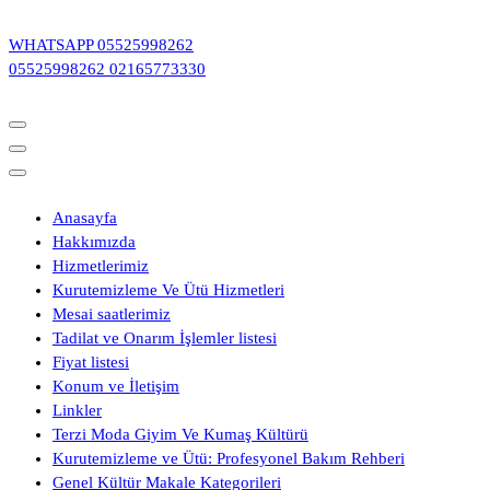
İçeriğe
geç
WHATSAPP
05525998262
05525998262
02165773330
Anasayfa
Hakkımızda
Hizmetlerimiz
Kurutemizleme Ve Ütü Hizmetleri
Mesai saatlerimiz
Tadilat ve Onarım İşlemler listesi
Fiyat listesi
Konum ve İletişim
Linkler
Terzi Moda Giyim Ve Kumaş Kültürü
Kurutemizleme ve Ütü: Profesyonel Bakım Rehberi
Genel Kültür Makale Kategorileri