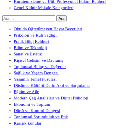
Kurutemizleme ve Ütü: Profesyonel Bakım Rehberi
Genel Kültür Makale Kategorileri
Arama:
Okulda Öğretilmeyen Hayat Becerileri
Psikoloji ve Ruh Sağlığı:
Pratik Bilgi Rehberi
Bilim ve Teknoloji
Sanat ve Estetik
Kişisel Gelişim ve Davranış
Toplumsal Bilinç ve Değerler
Sağlık ve Yaşam Dengesi
Yaşamın Temel Pusulası
Düşünce Kültürü:Derin Akıl ve Sorgulama
Eğitim ve Aile
Modern Çağ Analizleri ve Dijital Psikoloji
Ekonomi ve Toplum
Dürtü ve Kontrol Dengesi
Toplumsal Sorumluluk ve Etik
Karışık konular