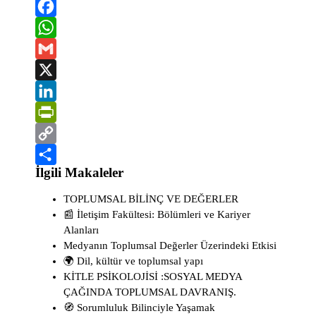
F
a
W
c
h
G
e
a
m
X
b
t
a
L
o
s
i
i
P
o
A
l
n
r
C
İlgili Makaleler
k
p
k
i
o
S
p
e
n
p
h
TOPLUMSAL BİLİNÇ VE DEĞERLER
📰 İletişim Fakültesi: Bölümleri ve Kariyer
d
t
y
a
Alanları
I
F
L
r
Medyanın Toplumsal Değerler Üzerindeki Etkisi
n
r
i
e
🌍 Dil, kültür ve toplumsal yapı
KİTLE PSİKOLOJİSİ :SOSYAL MEDYA
i
n
ÇAĞINDA TOPLUMSAL DAVRANIŞ.
e
k
🧭 Sorumluluk Bilinciyle Yaşamak