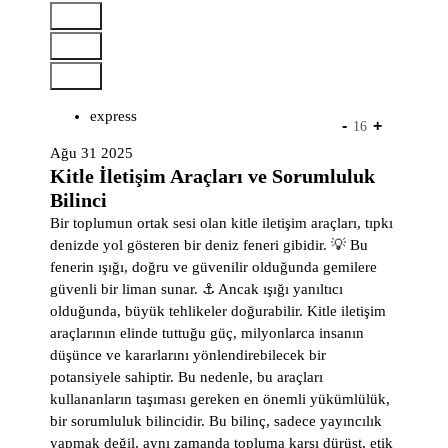
İ
ç
e
r
i
express
ğ
-
+
16
e
Ağu 31 2025
g
Kitle İletişim Araçları ve Sorumluluk
e
Bilinci
ç
Bir toplumun ortak sesi olan kitle iletişim araçları, tıpkı
denizde yol gösteren bir deniz feneri gibidir. 💡 Bu
fenerin ışığı, doğru ve güvenilir olduğunda gemilere
güvenli bir liman sunar. ⚓ Ancak ışığı yanıltıcı
olduğunda, büyük tehlikeler doğurabilir. Kitle iletişim
araçlarının elinde tuttuğu güç, milyonlarca insanın
düşünce ve kararlarını yönlendirebilecek bir
potansiyele sahiptir. Bu nedenle, bu araçları
kullananların taşıması gereken en önemli yükümlülük,
bir sorumluluk bilincidir. Bu bilinç, sadece yayıncılık
yapmak değil, aynı zamanda topluma karşı dürüst, etik