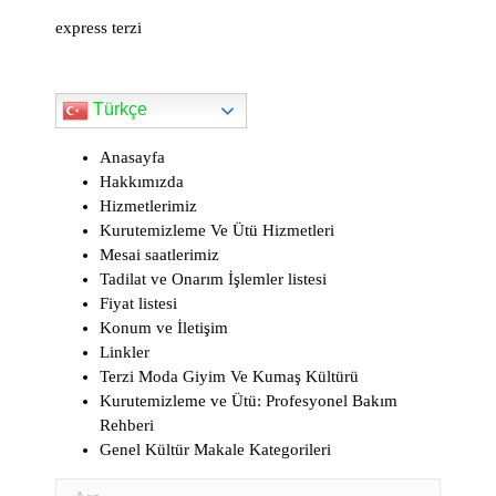
n
express terzi
d
l
Türkçe
y
Anasayfa
Hakkımızda
Hizmetlerimiz
Kurutemizleme Ve Ütü Hizmetleri
Mesai saatlerimiz
Tadilat ve Onarım İşlemler listesi
Fiyat listesi
Konum ve İletişim
Linkler
Terzi Moda Giyim Ve Kumaş Kültürü
Kurutemizleme ve Ütü: Profesyonel Bakım
Rehberi
Genel Kültür Makale Kategorileri
Arama: