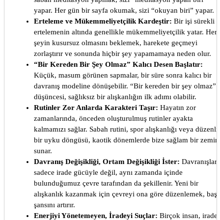
yapar. Her gün bir sayfa okumak, sizi “okuyan biri” yapar.
Erteleme ve Mükemmeliyetçilik Kardeştir:
Bir işi sürekli
ertelemenin altında genellikle mükemmeliyetçilik yatar. Her
şeyin kusursuz olmasını beklemek, harekete geçmeyi
zorlaştırır ve sonunda hiçbir şey yapamamaya neden olur.
“Bir Kereden Bir Şey Olmaz” Kalıcı Desen Başlatır:
Küçük, masum görünen sapmalar, bir süre sonra kalıcı bir
davranış modeline dönüşebilir. “Bir kereden bir şey olmaz”
düşüncesi, sağlıksız bir alışkanlığın ilk adımı olabilir.
Rutinler Zor Anlarda Karakteri Taşır:
Hayatın zor
zamanlarında, önceden oluşturulmuş rutinler ayakta
kalmamızı sağlar. Sabah rutini, spor alışkanlığı veya düzenli
bir uyku döngüsü, kaotik dönemlerde bize sağlam bir zemin
sunar.
Davranış Değişikliği, Ortam Değişikliği İster:
Davranışlar,
sadece irade gücüyle değil, aynı zamanda içinde
bulunduğumuz çevre tarafından da şekillenir. Yeni bir
alışkanlık kazanmak için çevreyi ona göre düzenlemek, başa
şansını artırır.
Enerjiyi Yönetemeyen, İradeyi Suçlar:
Birçok insan, irade