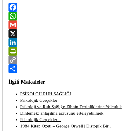
Facebook
WhatsApp
Gmail
X
LinkedIn
PrintFriendly
Copy
Link
Share
İlgili Makaleler
PSİKOLOJİ RUH SAĞLIĞI
Psikolojik Gerçekler
Psikoloji ve Ruh Sağlığı: Zihnin Derinliklerine Yolculuk
Dinlemek: anlaşılma arzusunu erteleyebilmek
Psikolojik Gerçekler –
1984 Kitap Özeti – George Orwell | Distopik Bir…