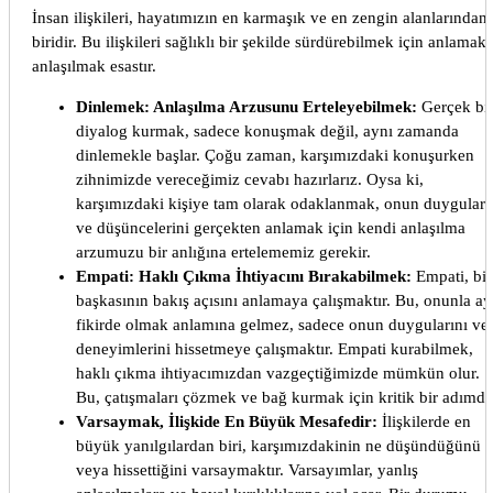
İnsan ilişkileri, hayatımızın en karmaşık ve en zengin alanlarından
biridir. Bu ilişkileri sağlıklı bir şekilde sürdürebilmek için anlamak
anlaşılmak esastır.
Dinlemek: Anlaşılma Arzusunu Erteleyebilmek:
Gerçek bi
diyalog kurmak, sadece konuşmak değil, aynı zamanda
dinlemekle başlar. Çoğu zaman, karşımızdaki konuşurken
zihnimizde vereceğimiz cevabı hazırlarız. Oysa ki,
karşımızdaki kişiye tam olarak odaklanmak, onun duyguları
ve düşüncelerini gerçekten anlamak için kendi anlaşılma
arzumuzu bir anlığına ertelememiz gerekir.
Empati: Haklı Çıkma İhtiyacını Bırakabilmek:
Empati, bir
başkasının bakış açısını anlamaya çalışmaktır. Bu, onunla ay
fikirde olmak anlamına gelmez, sadece onun duygularını ve
deneyimlerini hissetmeye çalışmaktır. Empati kurabilmek,
haklı çıkma ihtiyacımızdan vazgeçtiğimizde mümkün olur.
Bu, çatışmaları çözmek ve bağ kurmak için kritik bir adımdır
Varsaymak, İlişkide En Büyük Mesafedir:
İlişkilerde en
büyük yanılgılardan biri, karşımızdakinin ne düşündüğünü
veya hissettiğini varsaymaktır. Varsayımlar, yanlış