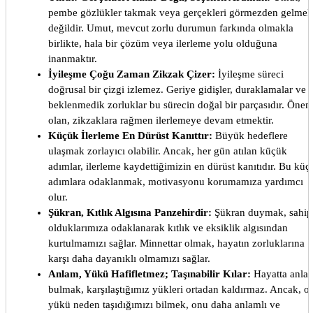
pembe gözlükler takmak veya gerçekleri görmezden gelmek
değildir. Umut, mevcut zorlu durumun farkında olmakla
birlikte, hala bir çözüm veya ilerleme yolu olduğuna
inanmaktır.
İyileşme Çoğu Zaman Zikzak Çizer:
İyileşme süreci
doğrusal bir çizgi izlemez. Geriye gidişler, duraklamalar ve
beklenmedik zorluklar bu sürecin doğal bir parçasıdır. Önem
olan, zikzaklara rağmen ilerlemeye devam etmektir.
Küçük İlerleme En Dürüst Kanıttır:
Büyük hedeflere
ulaşmak zorlayıcı olabilir. Ancak, her gün atılan küçük
adımlar, ilerleme kaydettiğimizin en dürüst kanıtıdır. Bu küç
adımlara odaklanmak, motivasyonu korumamıza yardımcı
olur.
Şükran, Kıtlık Algısına Panzehirdir:
Şükran duymak, sahip
olduklarımıza odaklanarak kıtlık ve eksiklik algısından
kurtulmamızı sağlar. Minnettar olmak, hayatın zorluklarına
karşı daha dayanıklı olmamızı sağlar.
Anlam, Yükü Hafifletmez; Taşınabilir Kılar:
Hayatta anla
bulmak, karşılaştığımız yükleri ortadan kaldırmaz. Ancak, o
yükü neden taşıdığımızı bilmek, onu daha anlamlı ve