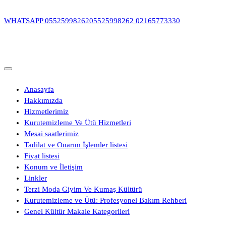
İçeriğe
geç
WHATSAPP
05525998262
05525998262
02165773330
Anasayfa
Hakkımızda
Hizmetlerimiz
Kurutemizleme Ve Ütü Hizmetleri
Mesai saatlerimiz
Tadilat ve Onarım İşlemler listesi
Fiyat listesi
Konum ve İletişim
Linkler
Terzi Moda Giyim Ve Kumaş Kültürü
Kurutemizleme ve Ütü: Profesyonel Bakım Rehberi
Genel Kültür Makale Kategorileri