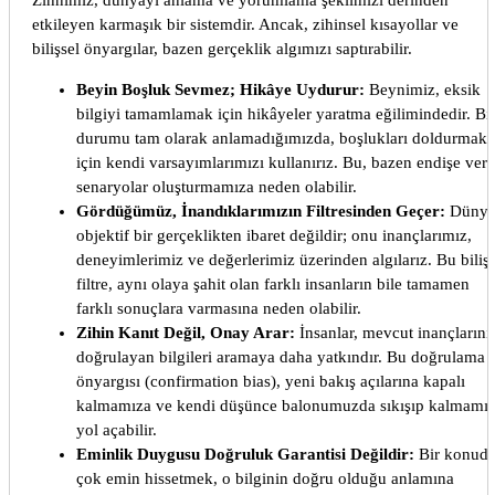
etkileyen karmaşık bir sistemdir. Ancak, zihinsel kısayollar ve
bilişsel önyargılar, bazen gerçeklik algımızı saptırabilir.
Beyin Boşluk Sevmez; Hikâye Uydurur:
Beynimiz, eksik
bilgiyi tamamlamak için hikâyeler yaratma eğilimindedir. Bi
durumu tam olarak anlamadığımızda, boşlukları doldurmak
için kendi varsayımlarımızı kullanırız. Bu, bazen endişe veri
senaryolar oluşturmamıza neden olabilir.
Gördüğümüz, İnandıklarımızın Filtresinden Geçer:
Düny
objektif bir gerçeklikten ibaret değildir; onu inançlarımız,
deneyimlerimiz ve değerlerimiz üzerinden algılarız. Bu bilişs
filtre, aynı olaya şahit olan farklı insanların bile tamamen
farklı sonuçlara varmasına neden olabilir.
Zihin Kanıt Değil, Onay Arar:
İnsanlar, mevcut inançlarını
doğrulayan bilgileri aramaya daha yatkındır. Bu doğrulama
önyargısı (confirmation bias), yeni bakış açılarına kapalı
kalmamıza ve kendi düşünce balonumuzda sıkışıp kalmamı
yol açabilir.
Eminlik Duygusu Doğruluk Garantisi Değildir:
Bir konud
çok emin hissetmek, o bilginin doğru olduğu anlamına