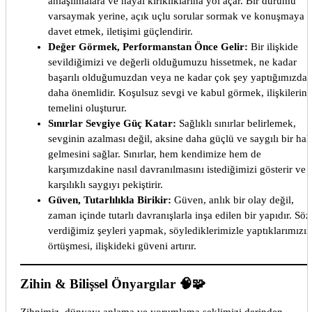
anlaşılmalara ve hayal kırıklıklarına yol açar. Bir durumu
varsaymak yerine, açık uçlu sorular sormak ve konuşmaya
davet etmek, iletişimi güçlendirir.
Değer Görmek, Performanstan Önce Gelir:
Bir ilişkide
sevildiğimizi ve değerli olduğumuzu hissetmek, ne kadar
başarılı olduğumuzdan veya ne kadar çok şey yaptığımızda
daha önemlidir. Koşulsuz sevgi ve kabul görmek, ilişkilerin
temelini oluşturur.
Sınırlar Sevgiye Güç Katar:
Sağlıklı sınırlar belirlemek,
sevginin azalması değil, aksine daha güçlü ve saygılı bir hal
gelmesini sağlar. Sınırlar, hem kendimize hem de
karşımızdakine nasıl davranılmasını istediğimizi gösterir ve
karşılıklı saygıyı pekiştirir.
Güven, Tutarlılıkla Birikir:
Güven, anlık bir olay değil,
zaman içinde tutarlı davranışlarla inşa edilen bir yapıdır. Söz
verdiğimiz şeyleri yapmak, söylediklerimizle yaptıklarımızın
örtüşmesi, ilişkideki güveni artırır.
Zihin & Bilişsel Önyargılar 🧠🧩
Zihnimiz, dünyayı anlama ve yorumlama şeklimizi derinden