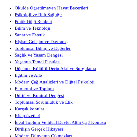
Okulda Öğretilmeyen Hayat Becerileri
Psikoloji ve Ruh Sağlığı:
Pratik Bilgi Rehberi
Bilim ve Teknoloji
Sanat ve Estetik
Kişisel Gelişim ve Davranış
Toplumsal Bilinç ve Değerler
Sağlık ve Yaşam Dengesi
Yaşamın Temel Pusulası
Düşünce Kültürü:Derin Akıl ve Sorgulama
Eğitim ve Aile
Modern Çağ Analizleri ve Dijital Psikoloji
Ekonomi ve Toplum
Dürtü ve Kontrol Dengesi
Toplumsal Sorumluluk ve Etik
Karışık konular
Kitap özetleri
İdeal Toplum Ve İdeal Devlet Altın Çağ Konusu
Dirilişin Gerçek Hikayesi
Modern Dünyanın Çıkmazları