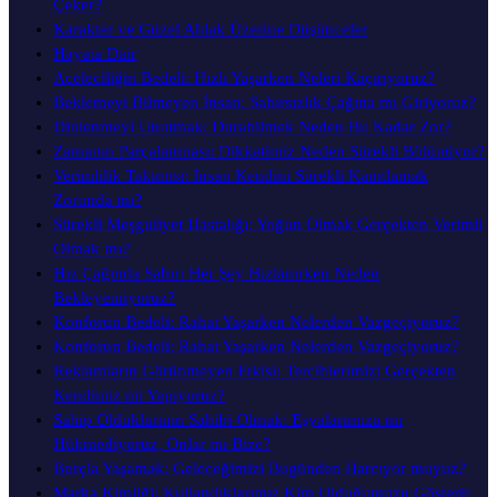
Çeker?
Karakter ve Güzel Ahlak Üzerine Düşünceler
Hayata Dair
Aceleciliğin Bedeli: Hızlı Yaşarken Neleri Kaçırıyoruz?
Beklemeyi Bilmeyen İnsan: Sabırsızlık Çağına mı Giriyoruz?
Dinlenmeyi Unutmak: Durabilmek Neden Bu Kadar Zor?
Zamanın Parçalanması: Dikkatimiz Neden Sürekli Bölünüyor?
Verimlilik Takıntısı: İnsan Kendini Sürekli Kanıtlamak
Zorunda mı?
Sürekli Meşguliyet Hastalığı: Yoğun Olmak Gerçekten Verimli
Olmak mı?
Hız Çağında Sabır: Her Şey Hızlanırken Neden
Bekleyemiyoruz?
Konforun Bedeli: Rahat Yaşarken Nelerden Vazgeçiyoruz?
Konforun Bedeli: Rahat Yaşarken Nelerden Vazgeçiyoruz?
Reklamların Görünmeyen Etkisi: Tercihlerimizi Gerçekten
Kendimiz mi Yapıyoruz?
Sahip Olduklarının Sahibi Olmak: Eşyalarımıza mı
Hükmediyoruz, Onlar mı Bize?
Borçla Yaşamak: Geleceğimizi Bugünden Harcıyor muyuz?
Marka Kimliği: Kullandıklarımız Kim Olduğumuzu Gösterir