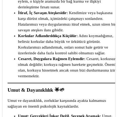
eylem, o kişiyle aramızda bir bağ kurma ve ilişkiyi
derinleştirme fırsatı sunar.
İtiraf, İç Savaşın Ateşkesidir:
Kendimize veya başkasına
karşı dürüst olmak, içimizdeki çatışmayı sonlandırır.
Hatalarımızı veya duygularımızı itiraf etmek, uzun süren bir 
savaşın ateşkes ilanı gibidir.
Korkular Adlandırıldıkça Küçülür:
Adını koymadığımız,
belirsiz korkular daha büyük ve ürkütücü görünür.
Korkularımızı adlandırmak, onları somut hale getirir ve
üzerlerinde daha fazla kontrol sahibi olmamızı sağlar.
Cesaret, Duygulara Rağmen Eylemdir:
Cesaret, korkusuz
olmak değildir; korkuya rağmen harekete geçmektir. Önemli
olan, korkuyu hissetmek ancak onun bizi durdurmasına izin
vermemektir.
Umut & Dayanıklılık 🌟🌱
Umut ve dayanıklılık, zorluklar karşısında ayakta kalmamızı
sağlayan en önemli psikolojik kaynaklardır.
Umut: Gerçekleri İnkar Değil, Seçenek Aramak:
Umut,