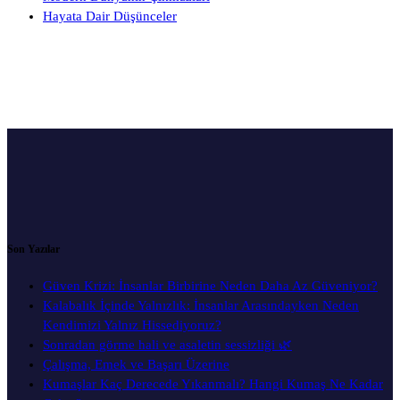
Hayata Dair Düşünceler
Son Yazılar
Güven Krizi: İnsanlar Birbirine Neden Daha Az Güveniyor?
Kalabalık İçinde Yalnızlık: İnsanlar Arasındayken Neden
Kendimizi Yalnız Hissediyoruz?
Sonradan görme hali ve asaletin sessizliği 🌿
Çalışma, Emek ve Başarı Üzerine
Kumaşlar Kaç Derecede Yıkanmalı? Hangi Kumaş Ne Kadar