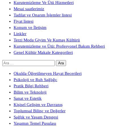
Kurutemizleme Ve Ütü Hizmetleri
Mesai saatlerimiz
Tadilat ve Onarım İşlemler listesi
Fiyat listesi
Konum ve İletişim
Linkler
Terzi Moda Giyim Ve Kumaş Kültürü
Kurutemizleme ve Ütü: Profesyonel Bakım Rehberi
Genel Kültür Makale Kategorileri
Arama:
Okulda Öğretilmeyen Hayat Becerileri
Psikoloji ve Ruh Sağlığı:
Pratik Bilgi Rehberi
Bilim ve Teknoloji
Sanat ve Estetik
Kişisel Gelişim ve Davranış
Toplumsal Bilinç ve Değerler
Sağlık ve Yaşam Dengesi
Yaşamın Temel Pusulası