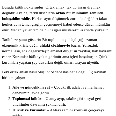
Burada kritik nokta şudur: Ortak ahlak, tek tip insan üretmek
değildir. Aksine, farklı insanların
ortak bir minimum zeminde
buluşabilmesidir
. Herkes aynı düşünmek zorunda değildir; fakat
herkes aynı temel çizgiyi geçmemeyi kabul ederse düzen mümkün
olur. Medeniyetler tam da bu “asgari müşterek” üzerinde yükselir.
Tarih bize şunu gösterir: Bir toplumun çöküşü çoğu zaman
ekonomik krizle değil,
ahlaki çözülmeyle
başlar. Yolsuzluk
normalleşir, söz değersizleşir, emanet duygusu zayıflar, hak kavramı
esner. Kurumlar hâlâ ayakta görünür ama içleri boşalmıştır. Çünkü
kurumları yaşatan şey duvarları değil, onları taşıyan niyettir.
Peki ortak ahlak nasıl oluşur? Sadece nasihatle değil. Üç kaynak
birlikte çalışır:
Aile ve gündelik hayat
– Çocuk, ilk adalet ve merhamet
deneyimini evde görür.
Toplumsal kültür
– Utanç, ayıp, takdir gibi sosyal geri
bildirimler davranışı şekillendirir.
Hukuk ve kurumlar
– Ahlaki zemini koruyan çerçeveyi
sağlar.