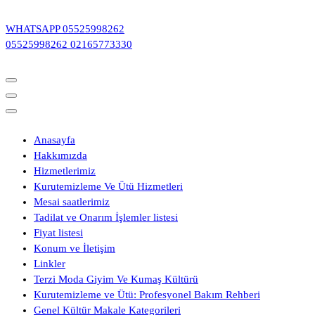
İçeriğe
geç
WHATSAPP
05525998262
05525998262
02165773330
Anasayfa
Hakkımızda
Hizmetlerimiz
Kurutemizleme Ve Ütü Hizmetleri
Mesai saatlerimiz
Tadilat ve Onarım İşlemler listesi
Fiyat listesi
Konum ve İletişim
Linkler
Terzi Moda Giyim Ve Kumaş Kültürü
Kurutemizleme ve Ütü: Profesyonel Bakım Rehberi
Genel Kültür Makale Kategorileri