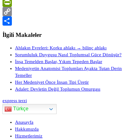
LinkedIn
PrintFriendly
Copy
Link
Share
İlgili Makaleler
Ahlakın Evreleri: Korku ahlakı → bilinç ahlakı
Sorumluluk Duygusu Nasıl Toplumsal Güce Dönüşür?
İnşa Temelden Başlar, Yıkım Tepeden Başlar
Medeniyetin Anatomisi Toplumları Ayakta Tutan Derin
Temeller
Her Medeniyet Önce İnsan Tipi Üretir
Adalet: Devletin Değil Toplumun Omurgası
express terzi
Türkçe
Anasayfa
Hakkımızda
Hizmetlerimiz