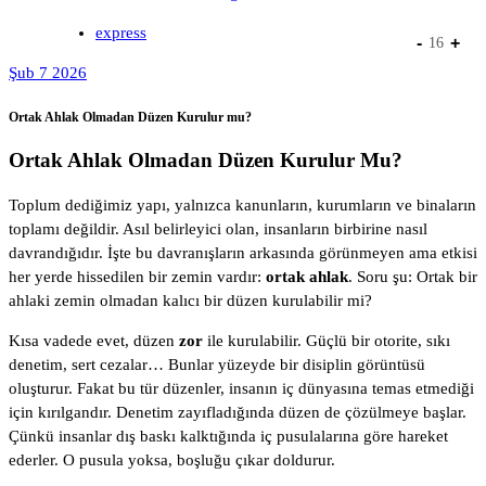
express
-
+
16
Şub 7 2026
Ortak Ahlak Olmadan Düzen Kurulur mu?
Ortak Ahlak Olmadan Düzen Kurulur Mu?
Toplum dediğimiz yapı, yalnızca kanunların, kurumların ve binaların
toplamı değildir. Asıl belirleyici olan, insanların birbirine nasıl
davrandığıdır. İşte bu davranışların arkasında görünmeyen ama etkisi
her yerde hissedilen bir zemin vardır:
ortak ahlak
. Soru şu: Ortak bir
ahlaki zemin olmadan kalıcı bir düzen kurulabilir mi?
Kısa vadede evet, düzen
zor
ile kurulabilir. Güçlü bir otorite, sıkı
denetim, sert cezalar… Bunlar yüzeyde bir disiplin görüntüsü
oluşturur. Fakat bu tür düzenler, insanın iç dünyasına temas etmediği
için kırılgandır. Denetim zayıfladığında düzen de çözülmeye başlar.
Çünkü insanlar dış baskı kalktığında iç pusulalarına göre hareket
ederler. O pusula yoksa, boşluğu çıkar doldurur.