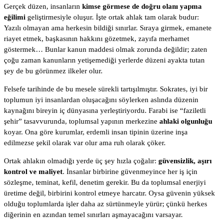
Gerçek düzen, insanların
kimse görmese de doğru olanı yapma
eğilimi
geliştirmesiyle oluşur. İşte ortak ahlak tam olarak budur:
Yazılı olmayan ama herkesin bildiği sınırlar. Sıraya girmek, emanete
riayet etmek, başkasının hakkını gözetmek, zayıfa merhamet
göstermek… Bunlar kanun maddesi olmak zorunda değildir; zaten
çoğu zaman kanunların yetişemediği yerlerde düzeni ayakta tutan
şey de bu görünmez ilkeler olur.
Felsefe tarihinde de bu mesele sürekli tartışılmıştır. Sokrates, iyi bir
toplumun iyi insanlardan oluşacağını söylerken aslında düzenin
kaynağını bireyin iç dünyasına yerleştiriyordu. Farabi ise “faziletli
şehir” tasavvurunda, toplumsal yapının merkezine
ahlaki olgunluğu
koyar. Ona göre kurumlar, erdemli insan tipinin üzerine inşa
edilmezse şekil olarak var olur ama ruh olarak çöker.
Ortak ahlakın olmadığı yerde üç şey hızla çoğalır:
güvensizlik, aşırı
kontrol ve maliyet
. İnsanlar birbirine güvenmeyince her iş için
sözleşme, teminat, kefil, denetim gerekir. Bu da toplumsal enerjiyi
üretime değil, birbirini kontrol etmeye harcatır. Oysa güvenin yüksek
olduğu toplumlarda işler daha az sürtünmeyle yürür; çünkü herkes
diğerinin en azından temel sınırları aşmayacağını varsayar.