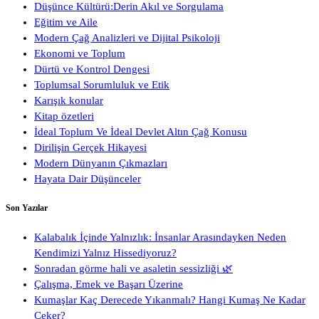
Düşünce Kültürü:Derin Akıl ve Sorgulama
Eğitim ve Aile
Modern Çağ Analizleri ve Dijital Psikoloji
Ekonomi ve Toplum
Dürtü ve Kontrol Dengesi
Toplumsal Sorumluluk ve Etik
Karışık konular
Kitap özetleri
İdeal Toplum Ve İdeal Devlet Altın Çağ Konusu
Dirilişin Gerçek Hikayesi
Modern Dünyanın Çıkmazları
Hayata Dair Düşünceler
Son Yazılar
Kalabalık İçinde Yalnızlık: İnsanlar Arasındayken Neden
Kendimizi Yalnız Hissediyoruz?
Sonradan görme hali ve asaletin sessizliği 🌿
Çalışma, Emek ve Başarı Üzerine
Kumaşlar Kaç Derecede Yıkanmalı? Hangi Kumaş Ne Kadar
Çeker?