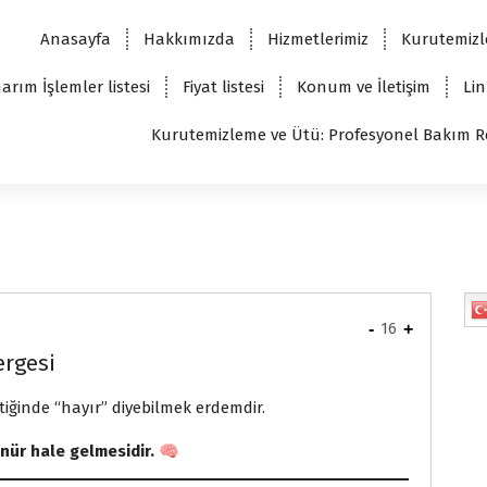
Anasayfa
Hakkımızda
Hizmetlerimiz
Kurutemizl
arım İşlemler listesi
Fiyat listesi
Konum ve İletişim
Lin
Kurutemizleme ve Ütü: Profesyonel Bakım R
-
16
+
ergesi
tiğinde “hayır” diyebilmek erdemdir.
nür hale gelmesidir.
🧠