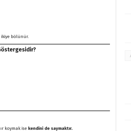
 ikiye bölünür.
östergesidir?
Ar
nır koymak ise
kendini de saymaktır.