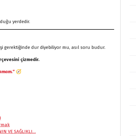
olduğu yerdedir.
şi gerektiğinde dur diyebiliyor mu, asıl soru budur.
erçevesini çizmedir.
amam.”
🧭
S
h
a
r
)
e
urmak
NIN VE SAĞLIKLI…