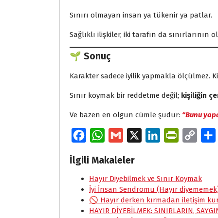
Sınırı olmayan insan ya tükenir ya patlar.
Sağlıklı ilişkiler, iki tarafın da sınırlarının 
🌱 Sonuç
Karakter sadece iyilik yapmakla ölçülmez. Ki
Sınır koymak bir reddetme değil;
kişiliğin ç
Ve bazen en olgun cümle şudur:
“Bunu yap
F
W
G
X
L
P
C
a
h
m
i
r
o
İlgili Makaleler
c
a
a
n
i
p
e
Hayır Diyebilmek ve Sınır Koymak
t
i
k
n
y
İyi İnsan Sendromu (Hayır diyememek
b
s
l
e
t
L
🚫 Hayır derken kırmadan iletişim k
o
A
d
F
i
HAYIR DİYEBİLMEK: SINIRLARIN, SAYGI