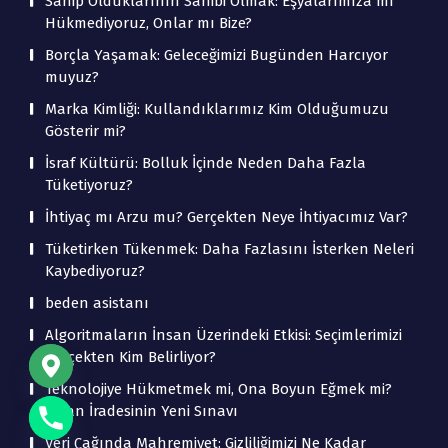
Sahip Olduklarının Sahibi Olmak: Eşyalarımıza mı
Hükmediyoruz, Onlar mı Bize?
Borçla Yaşamak: Geleceğimizi Bugünden Harcıyor
muyuz?
Marka Kimliği: Kullandıklarımız Kim Olduğumuzu
Gösterir mi?
İsraf Kültürü: Bolluk İçinde Neden Daha Fazla
Tüketiyoruz?
İhtiyaç mı Arzu mu? Gerçekten Neye İhtiyacımız Var?
Tüketirken Tükenmek: Daha Fazlasını İsterken Neleri
Kaybediyoruz?
beden asistanı
Algoritmaların İnsan Üzerindeki Etkisi: Seçimlerimizi
Gerçekten Kim Belirliyor?
Teknolojiye Hükmetmek mi, Ona Boyun Eğmek mi?
İnsan İradesinin Yeni Sınavı
Veri Çağında Mahremiyet: Gizliliğimizi Ne Kadar