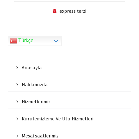
n
express terzi
d
l
y
Türkçe
Anasayfa
Hakkımızda
Hizmetlerimiz
Kurutemizleme Ve Ütü Hizmetleri
Mesai saatlerimiz