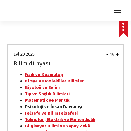
express
Eyl 20 2025
-
16
+
Bilim dünyası
Fizik ve Kozmoloji
Kimya ve Moleküler Bilimler
Biyoloji ve Evrim
Tıp ve Sağlık Bilimleri
Matematik ve Mantık
Psikoloji ve İnsan Davranışı
Felsefe ve Bilim Felsefesi
Teknoloji, Elektrik ve Mühendislik
Bilgisayar Bilimi ve Yapay Zekâ