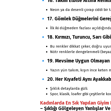
🔹
16. Takım Elbise Altına Renkl
Neon ya da desenli çorap ciddi bir 
🔹
17. Gömlek Düğmelerini Gere
İlk iki düğmeden fazlası açıldığınd
🔹
18. Kırmızı, Turuncu, Sarı Gi
Bu renkler dikkat çeker, doğru uyum
Nötr renklerle dengelenmeli (beyaz, 
🔹
19. Mevsime Uygun Olmayan
Yazın yün takım, kışın ince keten
🔹
20. Her Kıyafeti Aynı Ayakka
Şıklık detaylarda gizli.
Spor, klasik, loafer gibi çeşitlerle 
Kadınlarda En Sık Yapılan Giyim 
– Şıklığı Gölgeleyen Yanlışlar V