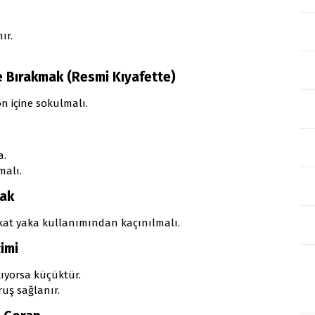
ır.
e Bırakmak (Resmi Kıyafette)
 içine sokulmalı.
a.
malı.
mak
t kat yaka kullanımından kaçınılmalı.
imi
kıyorsa küçüktür.
uş sağlanır.