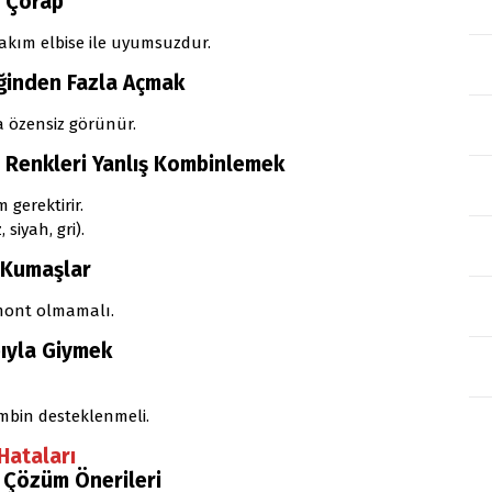
i Çorap
takım elbise ile uyumsuzdur.
ğinden Fazla Açmak
a özensiz görünür.
bi Renkleri Yanlış Kombinlemek
 gerektirir.
siyah, gri).
 Kumaşlar
 mont olmamalı.
bıyla Giymek
kombin desteklenmeli.
Hataları
e Çözüm Önerileri