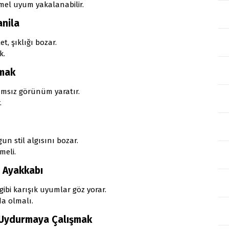
el uyum yakalanabilir.
anila
, şıklığı bozar.
k.
kmak
msız görünüm yaratır.
.
un stil algısını bozar.
meli.
 Ayakkabı
ibi karışık uyumlar göz yorar.
a olmalı.
 Uydurmaya Çalışmak