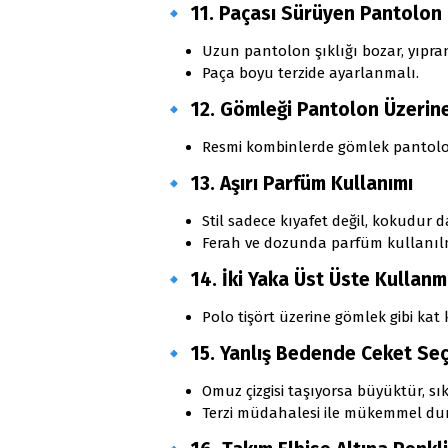
🔹
11. Paçası Sürüyen Pantolon
Uzun pantolon şıklığı bozar, yıpran
Paça boyu terzide ayarlanmalı.
🔹
12. Gömleği Pantolon Üzerin
Resmi kombinlerde gömlek pantolon
🔹
13. Aşırı Parfüm Kullanımı
Stil sadece kıyafet değil, kokudur d
Ferah ve dozunda parfüm kullanıl
🔹
14. İki Yaka Üst Üste Kullan
Polo tişört üzerine gömlek gibi ka
🔹
15. Yanlış Bedende Ceket Seç
Omuz çizgisi taşıyorsa büyüktür, sı
Terzi müdahalesi ile mükemmel dur