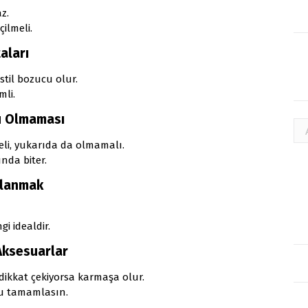
z.
ilmeli.
aları
til bozucu olur.
mli.
u Olmaması
Ar
li, yukarıda da olmamalı.
nda biter.
llanmak
i idealdir.
Aksesuarlar
ikkat çekiyorsa karmaşa olur.
onu tamamlasın.