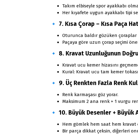
Takım elbiseyle spor ayakkabı olma
Her kıyafete uygun ayakkabı tipi seç
🔹
7. Kısa Çorap – Kısa Paça Hat
Oturunca baldır gözüken çoraplar s
Paçaya göre uzun çorap seçimi öne
🔹
8. Kravat Uzunluğunun Doğr
Kravat ucu kemer hizasını geçmeme
Kural: Kravat ucu tam kemer tokası
🔹
9. Üç Renkten Fazla Renk Ku
Renk karmaşası göz yorar.
Maksimum 2 ana renk + 1 vurgu reng
🔹
10. Büyük Desenler + Büyük 
Hem gömlek hem saat hem kravat d
Bir parça dikkat çeksin, diğerleri 