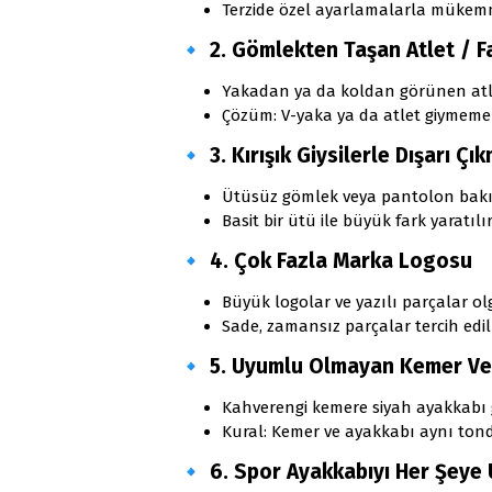
Terzide özel ayarlamalarla mükemm
🔹
2. Gömlekten Taşan Atlet / F
Yakadan ya da koldan görünen atlet
Çözüm: V-yaka ya da atlet giymeme
🔹
3. Kırışık Giysilerle Dışarı Çı
Ütüsüz gömlek veya pantolon bakı
Basit bir ütü ile büyük fark yaratılır
🔹
4. Çok Fazla Marka Logosu
Büyük logolar ve yazılı parçalar olg
Sade, zamansız parçalar tercih edil
🔹
5. Uyumlu Olmayan Kemer Ve
Kahverengi kemere siyah ayakkabı g
Kural: Kemer ve ayakkabı aynı tond
🔹
6. Spor Ayakkabıyı Her Şeye