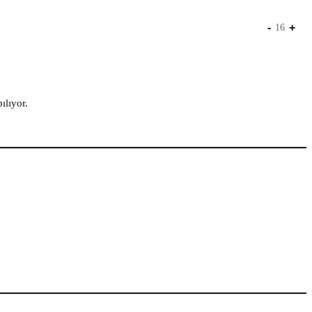
-
+
16
ılıyor.