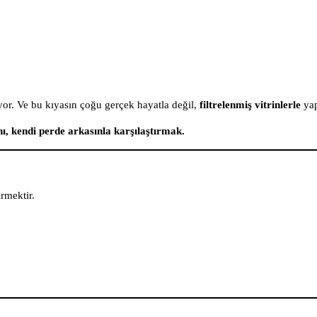
yor. Ve bu kıyasın çoğu gerçek hayatla değil,
filtrelenmiş vitrinlerle
yap
nı, kendi perde arkasınla karşılaştırmak.
rmektir.