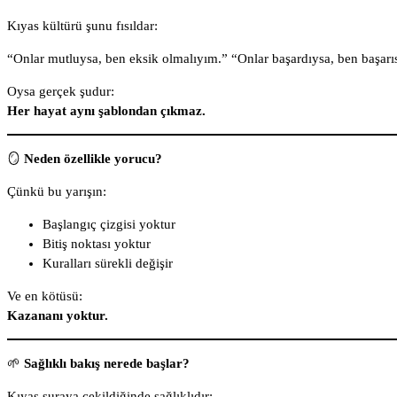
Kıyas kültürü şunu fısıldar:
“Onlar mutluysa, ben eksik olmalıyım.” “Onlar başardıysa, ben başarı
Oysa gerçek şudur:
Her hayat aynı şablondan çıkmaz.
🪞
Neden özellikle yorucu?
Çünkü bu yarışın:
Başlangıç çizgisi yoktur
Bitiş noktası yoktur
Kuralları sürekli değişir
Ve en kötüsü:
Kazananı yoktur.
🌱
Sağlıklı bakış nerede başlar?
Kıyas şuraya çekildiğinde sağlıklıdır: