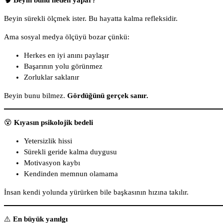
🧠
Beyin bunu neden yapar?
Beyin sürekli ölçmek ister. Bu hayatta kalma refleksidir.
Ama sosyal medya ölçüyü bozar çünkü:
Herkes en iyi anını paylaşır
Başarının yolu görünmez
Zorluklar saklanır
Beyin bunu bilmez.
Gördüğünü gerçek sanır.
😵
Kıyasın psikolojik bedeli
Yetersizlik hissi
Sürekli geride kalma duygusu
Motivasyon kaybı
Kendinden memnun olamama
İnsan kendi yolunda yürürken bile başkasının hızına takılır.
⚠️
En büyük yanılgı