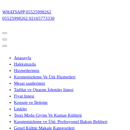
İçeriğe
geç
WHATSAPP
05525998262
05525998262
02165773330
Anasayfa
Hakkımızda
Hizmetlerimiz
Kurutemizleme Ve Ütü Hizmetleri
Mesai saatlerimiz
Tadilat ve Onarım İşlemler listesi
Fiyat listesi
Konum ve İletişim
Linkler
Terzi Moda Giyim Ve Kumaş Kültürü
Kurutemizleme ve Ütü: Profesyonel Bakım Rehberi
Genel Kültür Makale Kategorileri