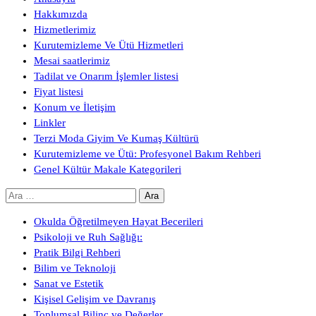
Hakkımızda
Hizmetlerimiz
Kurutemizleme Ve Ütü Hizmetleri
Mesai saatlerimiz
Tadilat ve Onarım İşlemler listesi
Fiyat listesi
Konum ve İletişim
Linkler
Terzi Moda Giyim Ve Kumaş Kültürü
Kurutemizleme ve Ütü: Profesyonel Bakım Rehberi
Genel Kültür Makale Kategorileri
Arama:
Okulda Öğretilmeyen Hayat Becerileri
Psikoloji ve Ruh Sağlığı:
Pratik Bilgi Rehberi
Bilim ve Teknoloji
Sanat ve Estetik
Kişisel Gelişim ve Davranış
Toplumsal Bilinç ve Değerler