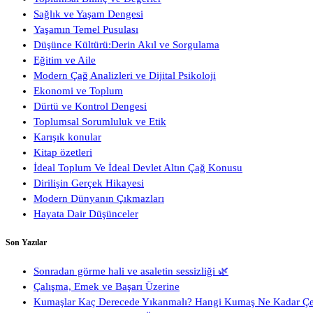
Sağlık ve Yaşam Dengesi
Yaşamın Temel Pusulası
Düşünce Kültürü:Derin Akıl ve Sorgulama
Eğitim ve Aile
Modern Çağ Analizleri ve Dijital Psikoloji
Ekonomi ve Toplum
Dürtü ve Kontrol Dengesi
Toplumsal Sorumluluk ve Etik
Karışık konular
Kitap özetleri
İdeal Toplum Ve İdeal Devlet Altın Çağ Konusu
Dirilişin Gerçek Hikayesi
Modern Dünyanın Çıkmazları
Hayata Dair Düşünceler
Son Yazılar
Sonradan görme hali ve asaletin sessizliği 🌿
Çalışma, Emek ve Başarı Üzerine
Kumaşlar Kaç Derecede Yıkanmalı? Hangi Kumaş Ne Kadar Ç