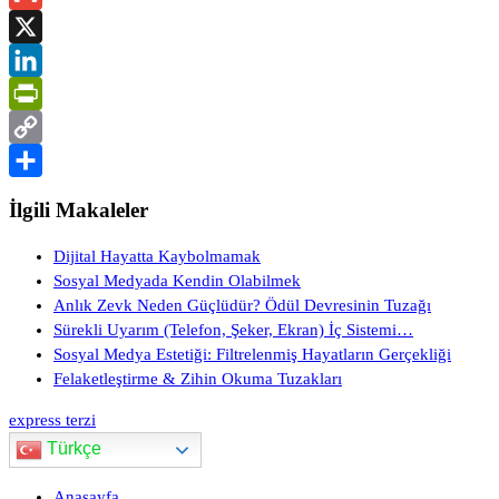
Gmail
X
LinkedIn
PrintFriendly
Copy
Link
Share
İlgili Makaleler
Dijital Hayatta Kaybolmamak
Sosyal Medyada Kendin Olabilmek
Anlık Zevk Neden Güçlüdür? Ödül Devresinin Tuzağı
Sürekli Uyarım (Telefon, Şeker, Ekran) İç Sistemi…
Sosyal Medya Estetiği: Filtrelenmiş Hayatların Gerçekliği
Felaketleştirme & Zihin Okuma Tuzakları
express terzi
Türkçe
Anasayfa