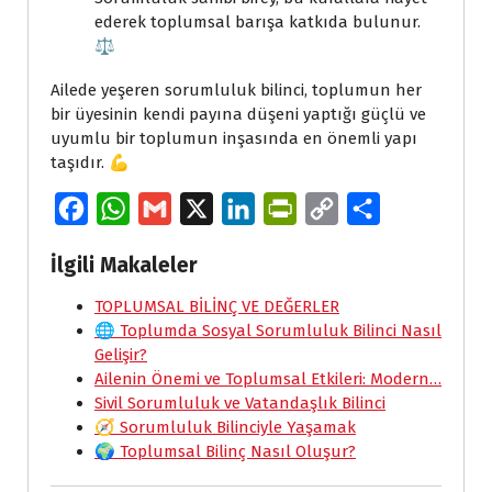
ederek toplumsal barışa katkıda bulunur.
⚖️
Ailede yeşeren sorumluluk bilinci, toplumun her
bir üyesinin kendi payına düşeni yaptığı güçlü ve
uyumlu bir toplumun inşasında en önemli yapı
taşıdır. 💪
F
W
G
X
L
P
C
S
a
h
m
i
r
o
h
İlgili Makaleler
c
a
a
n
i
p
a
e
TOPLUMSAL BİLİNÇ VE DEĞERLER
t
i
k
n
y
r
🌐 Toplumda Sosyal Sorumluluk Bilinci Nasıl
b
s
l
e
t
L
e
Gelişir?
o
A
d
F
i
Ailenin Önemi ve Toplumsal Etkileri: Modern…
Sivil Sorumluluk ve Vatandaşlık Bilinci
o
p
I
r
n
🧭 Sorumluluk Bilinciyle Yaşamak
k
p
n
i
k
🌍 Toplumsal Bilinç Nasıl Oluşur?
e