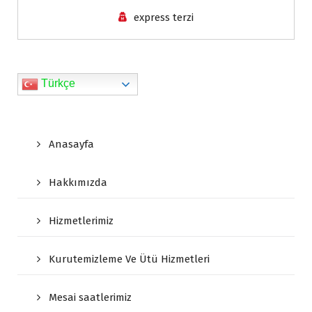
n
express terzi
d
l
y
Türkçe
Anasayfa
Hakkımızda
Hizmetlerimiz
Kurutemizleme Ve Ütü Hizmetleri
Mesai saatlerimiz