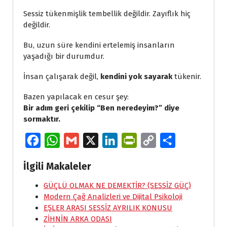
Sessiz tükenmişlik tembellik değildir. Zayıflık hiç
değildir.
Bu, uzun süre kendini ertelemiş insanların
yaşadığı bir durumdur.
İnsan çalışarak değil,
kendini yok sayarak
tükenir.
Bazen yapılacak en cesur şey:
Bir adım geri çekilip “Ben neredeyim?” diye
sormaktır.
F
W
G
X
L
P
C
S
a
h
m
i
r
o
h
İlgili Makaleler
c
a
a
n
i
p
a
e
GÜÇLÜ OLMAK NE DEMEKTİR? (SESSİZ GÜÇ)
t
i
k
n
y
r
Modern Çağ Analizleri ve Dijital Psikoloji
b
s
l
e
t
L
e
EŞLER ARASI SESSİZ AYRILIK KONUSU
o
A
d
F
i
ZİHNİN ARKA ODASI