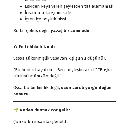
bilememek
Eskiden keyif veren şeylerden tat alamamak
İnsanlara karşı mesafe
İçten içe boşluk hissi
Bu bir çöküş değil,
yavaş bir sönmedir.
⚠️
En tehlikeli tarafı
Sessiz tükenmişlik yaşayan kişi şunu düşünür:
“Bu benim hayatım.” “Ben böyleyim artık.” “Başka
türlüsü mümkün değil.”
Oysa bu bir kimlik değil,
uzun süreli yorgunluğun
sonucu.
🌱
Neden durmak zor gelir?
Çünkü bu insanlar genelde: