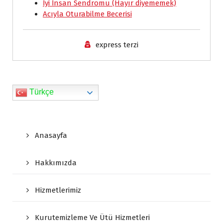
İyi İnsan Sendromu (Hayır diyememek)
o
p
I
r
n
Acıyla Oturabilme Becerisi
k
p
n
i
k
e
express terzi
n
d
l
Türkçe
y
Anasayfa
Hakkımızda
Hizmetlerimiz
Kurutemizleme Ve Ütü Hizmetleri