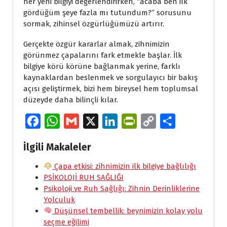
her yeni bilgiyi değerlendirirken, “acaba ben ilk
gördüğüm şeye fazla mı tutundum?” sorusunu
sormak, zihinsel özgürlüğümüzü artırır.
Gerçekte özgür kararlar almak, zihnimizin
görünmez çapalarını fark etmekle başlar. İlk
bilgiye körü körüne bağlanmak yerine, farklı
kaynaklardan beslenmek ve sorgulayıcı bir bakış
açısı geliştirmek, bizi hem bireysel hem toplumsal
düzeyde daha bilinçli kılar.
F
W
G
X
L
P
C
S
a
h
m
i
r
o
h
İlgili Makaleler
c
a
a
n
i
p
a
e
Çapa etkisi: zihnimizin ilk bilgiye bağlılığı
t
i
k
n
y
r
PSİKOLOJİ RUH SAĞLIĞI
b
s
l
e
t
L
e
Psikoloji ve Ruh Sağlığı: Zihnin Derinliklerine
o
A
d
F
i
Yolculuk
Düşünsel tembellik: beynimizin kolay yolu
o
p
I
r
n
seçme eğilimi