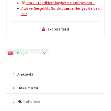
k
p
n
i
k
Korku taktikleri: kaybetme endişesinin…
e
Algı ve Gerçeklik: Gördüğümüz Her Şey Gerçek
mi?
n
d
express terzi
l
y
Türkçe
Anasayfa
Hakkımızda
Hizmetlerimiz