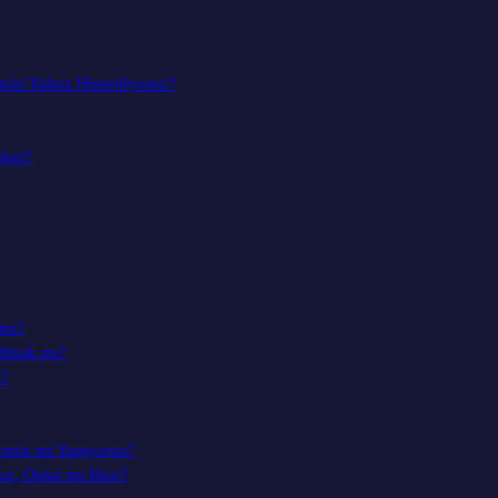
mizi Yalnız Hissediyoruz?
eker?
 mı?
Olmak mı?
z?
dimiz mi Yapıyoruz?
uz, Onlar mı Bize?