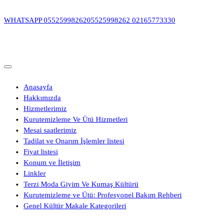
İçeriğe
geç
WHATSAPP
05525998262
05525998262
02165773330
Anasayfa
Hakkımızda
Hizmetlerimiz
Kurutemizleme Ve Ütü Hizmetleri
Mesai saatlerimiz
Tadilat ve Onarım İşlemler listesi
Fiyat listesi
Konum ve İletişim
Linkler
Terzi Moda Giyim Ve Kumaş Kültürü
Kurutemizleme ve Ütü: Profesyonel Bakım Rehberi
Genel Kültür Makale Kategorileri