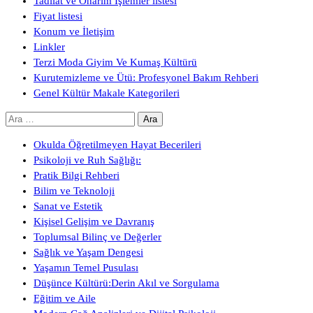
Tadilat ve Onarım İşlemler listesi
Fiyat listesi
Konum ve İletişim
Linkler
Terzi Moda Giyim Ve Kumaş Kültürü
Kurutemizleme ve Ütü: Profesyonel Bakım Rehberi
Genel Kültür Makale Kategorileri
Arama:
Okulda Öğretilmeyen Hayat Becerileri
Psikoloji ve Ruh Sağlığı:
Pratik Bilgi Rehberi
Bilim ve Teknoloji
Sanat ve Estetik
Kişisel Gelişim ve Davranış
Toplumsal Bilinç ve Değerler
Sağlık ve Yaşam Dengesi
Yaşamın Temel Pusulası
Düşünce Kültürü:Derin Akıl ve Sorgulama
Eğitim ve Aile