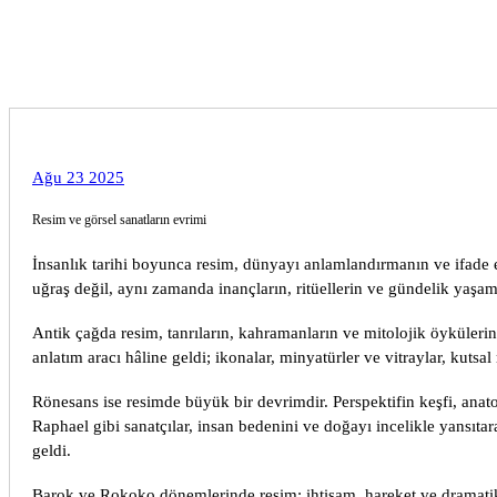
express
Ağu 23 2025
Resim ve görsel sanatların evrimi
İnsanlık tarihi boyunca resim, dünyayı anlamlandırmanın ve ifade e
uğraş değil, aynı zamanda inançların, ritüellerin ve gündelik yaşamı
Antik çağda resim, tanrıların, kahramanların ve mitolojik öykülerin 
anlatım aracı hâline geldi; ikonalar, minyatürler ve vitraylar, kut
Rönesans ise resimde büyük bir devrimdir. Perspektifin keşfi, anat
Raphael gibi sanatçılar, insan bedenini ve doğayı incelikle yansıta
geldi.
Barok ve Rokoko dönemlerinde resim; ihtişam, hareket ve dramatik ış