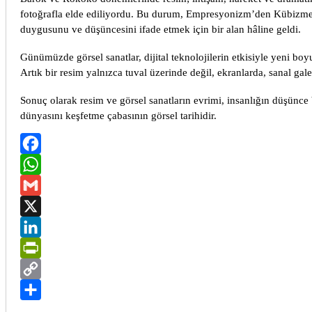
fotoğrafla elde ediliyordu. Bu durum, Empresyonizm’den Kübizme,
duygusunu ve düşüncesini ifade etmek için bir alan hâline geldi.
Günümüzde görsel sanatlar, dijital teknolojilerin etkisiyle yeni boyut
Artık bir resim yalnızca tuval üzerinde değil, ekranlarda, sanal gale
Sonuç olarak resim ve görsel sanatların evrimi, insanlığın düşünce
dünyasını keşfetme çabasının görsel tarihidir.
Facebook
WhatsApp
Gmail
X
LinkedIn
PrintFriendly
Copy
Link
Share