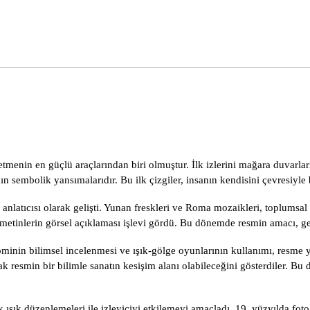
tmenin en güçlü araçlarından biri olmuştur. İlk izlerini mağara duvarlar
n sembolik yansımalarıdır. Bu ilk çizgiler, insanın kendisini çevresiyle 
anlatıcısı olarak gelişti. Yunan freskleri ve Roma mozaikleri, toplumsal 
sal metinlerin görsel açıklaması işlevi gördü. Bu dönemde resmin amacı, g
ominin bilimsel incelenmesi ve ışık-gölge oyunlarının kullanımı, resme 
rak resmin bir bilimle sanatın kesişim alanı olabileceğini gösterdiler. 
ık düzenlemeleri ile izleyiciyi etkilemeyi amaçladı. 19. yüzyılda fotoğra