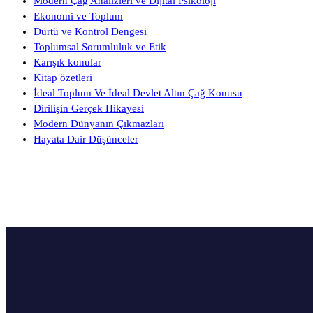
Modern Çağ Analizleri ve Dijital Psikoloji
Ekonomi ve Toplum
Dürtü ve Kontrol Dengesi
Toplumsal Sorumluluk ve Etik
Karışık konular
Kitap özetleri
İdeal Toplum Ve İdeal Devlet Altın Çağ Konusu
Dirilişin Gerçek Hikayesi
Modern Dünyanın Çıkmazları
Hayata Dair Düşünceler