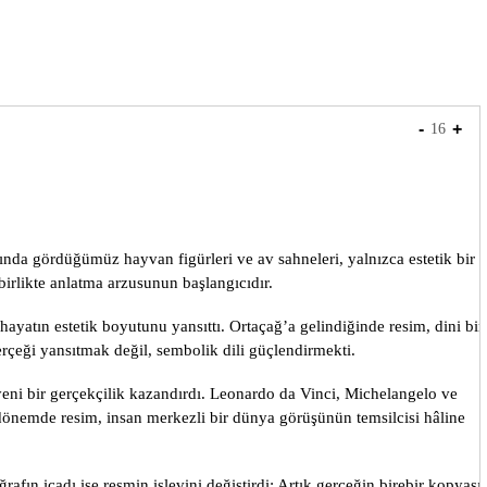
-
+
16
ında gördüğümüz hayvan figürleri ve av sahneleri, yalnızca estetik bir
birlikte anlatma arzusunun başlangıcıdır.
hayatın estetik boyutunu yansıttı. Ortaçağ’a gelindiğinde resim, dini bir
erçeği yansıtmak değil, sembolik dili güçlendirmekti.
yeni bir gerçekçilik kazandırdı. Leonardo da Vinci, Michelangelo ve
Bu dönemde resim, insan merkezli bir dünya görüşünün temsilcisi hâline
fın icadı ise resmin işlevini değiştirdi: Artık gerçeğin birebir kopyası