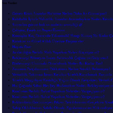
Son Yazılar
Güven Krizi: İnsanlar Birbirine Neden Daha Az Güveniyor?
Kalabalık İçinde Yalnızlık: İnsanlar Arasındayken Neden Kendi
Sonradan görme hali ve asaletin sessizliği 🌿
Çalışma, Emek ve Başarı Üzerine
Kumaşlar Kaç Derecede Yıkanmalı? Hangi Kumaş Ne Kadar Ç
Karakter ve Güzel Ahlak Üzerine Düşünceler
Hayata Dair
Aceleciliğin Bedeli: Hızlı Yaşarken Neleri Kaçırıyoruz?
Beklemeyi Bilmeyen İnsan: Sabırsızlık Çağına mı Giriyoruz?
Dinlenmeyi Unutmak: Durabilmek Neden Bu Kadar Zor?
Zamanın Parçalanması: Dikkatimiz Neden Sürekli Bölünüyor?
Verimlilik Takıntısı: İnsan Kendini Sürekli Kanıtlamak Zorunda
Sürekli Meşguliyet Hastalığı: Yoğun Olmak Gerçekten Verimli 
Hız Çağında Sabır: Her Şey Hızlanırken Neden Bekleyemiyoru
Konforun Bedeli: Rahat Yaşarken Nelerden Vazgeçiyoruz?
Konforun Bedeli: Rahat Yaşarken Nelerden Vazgeçiyoruz?
Reklamların Görünmeyen Etkisi: Tercihlerimizi Gerçekten Ken
Sahip Olduklarının Sahibi Olmak: Eşyalarımıza mı Hükmediyor