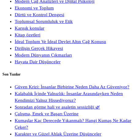
Modern Çağ Analizleri ve Dijital Psikoloji
Ekonomi ve Toplum
Dürtü ve Kontrol Dengesi
Toplumsal Sorumluluk ve Etik
Karışık konular
Kitap özetleri
İdeal Toplum Ve İdeal Devlet Altın Çağ Konusu
Dirilişin Gerçek Hikayesi
Modern Dünyanın Çıkmazları
Hayata Dair Düşünceler
Son Yazılar
Güven Krizi: İnsanlar Birbirine Neden Daha Az Güveniyor?
Kalabalık İçinde Yalnızlık: İnsanlar Arasındayken Neden
Kendimizi Yalnız Hissediyoruz?
Sonradan görme hali ve asaletin sessizliği 🌿
Çalışma, Emek ve Başarı Üzerine
Kumaşlar Kaç Derecede Yıkanmalı? Hangi Kumaş Ne Kadar
Çeker?
Karakter ve Güzel Ahlak Üzerine Düşünceler