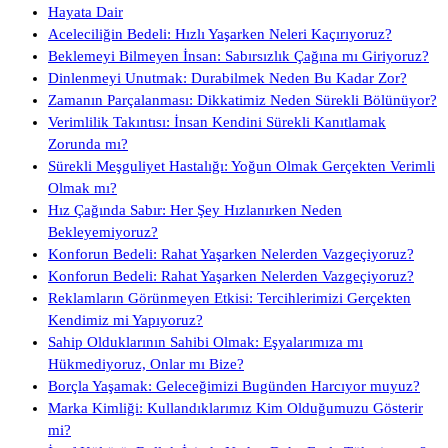
Hayata Dair
Aceleciliğin Bedeli: Hızlı Yaşarken Neleri Kaçırıyoruz?
Beklemeyi Bilmeyen İnsan: Sabırsızlık Çağına mı Giriyoruz?
Dinlenmeyi Unutmak: Durabilmek Neden Bu Kadar Zor?
Zamanın Parçalanması: Dikkatimiz Neden Sürekli Bölünüyor?
Verimlilik Takıntısı: İnsan Kendini Sürekli Kanıtlamak
Zorunda mı?
Sürekli Meşguliyet Hastalığı: Yoğun Olmak Gerçekten Verimli
Olmak mı?
Hız Çağında Sabır: Her Şey Hızlanırken Neden
Bekleyemiyoruz?
Konforun Bedeli: Rahat Yaşarken Nelerden Vazgeçiyoruz?
Konforun Bedeli: Rahat Yaşarken Nelerden Vazgeçiyoruz?
Reklamların Görünmeyen Etkisi: Tercihlerimizi Gerçekten
Kendimiz mi Yapıyoruz?
Sahip Olduklarının Sahibi Olmak: Eşyalarımıza mı
Hükmediyoruz, Onlar mı Bize?
Borçla Yaşamak: Geleceğimizi Bugünden Harcıyor muyuz?
Marka Kimliği: Kullandıklarımız Kim Olduğumuzu Gösterir
mi?