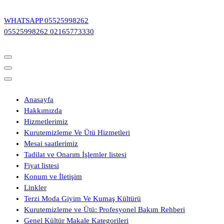
İçeriğe
geç
WHATSAPP
05525998262
05525998262
02165773330
Anasayfa
Hakkımızda
Hizmetlerimiz
Kurutemizleme Ve Ütü Hizmetleri
Mesai saatlerimiz
Tadilat ve Onarım İşlemler listesi
Fiyat listesi
Konum ve İletişim
Linkler
Terzi Moda Giyim Ve Kumaş Kültürü
Kurutemizleme ve Ütü: Profesyonel Bakım Rehberi
Genel Kültür Makale Kategorileri