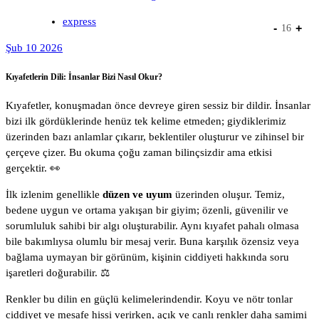
express
-
+
16
Şub 10 2026
Kıyafetlerin Dili: İnsanlar Bizi Nasıl Okur?
Kıyafetler, konuşmadan önce devreye giren sessiz bir dildir. İnsanlar
bizi ilk gördüklerinde henüz tek kelime etmeden; giydiklerimiz
üzerinden bazı anlamlar çıkarır, beklentiler oluşturur ve zihinsel bir
çerçeve çizer. Bu okuma çoğu zaman bilinçsizdir ama etkisi
gerçektir. 👀
İlk izlenim genellikle
düzen ve uyum
üzerinden oluşur. Temiz,
bedene uygun ve ortama yakışan bir giyim; özenli, güvenilir ve
sorumluluk sahibi bir algı oluşturabilir. Aynı kıyafet pahalı olmasa
bile bakımlıysa olumlu bir mesaj verir. Buna karşılık özensiz veya
bağlama uymayan bir görünüm, kişinin ciddiyeti hakkında soru
işaretleri doğurabilir. ⚖️
Renkler bu dilin en güçlü kelimelerindendir. Koyu ve nötr tonlar
ciddiyet ve mesafe hissi verirken, açık ve canlı renkler daha samimi