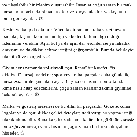
ve ulaşılabilir bir izlenim oluşturabilir. İnsanlar çoğu zaman bu renk
mesajlarını farkında olmadan okur ve karşısındakine yaklaşımını
buna göre ayarlar. 🎨
Kesim ve kalıp da okunur. Vücuda oturan ama rahatsız etmeyen
parçalar, kişinin kendini tanıdığı ve beden farkındalığı olduğu
izlenimini verebilir. Aşırı bol ya da aşırı dar tercihler ise ya rahatlık
arayışını ya da dikkat çekme isteğini çağrıştırabilir. Burada belirleyici
olan ölçü ve dengedir. 📐
Giyim aynı zamanda
rol sinyali
taşır. Resmî bir kıyafet, “iş
ciddiyeti” mesajı verirken; spor veya rahat parçalar daha gündelik,
mesafesiz bir iletişim alanı açar. Bu yüzden insanlar bir ortamda
kime nasıl hitap edeceklerini, çoğu zaman karşısındakinin giyimine
bakarak ayarlar. 🧭
Marka ve gösteriş meselesi de bu dilin bir parçasıdır. Göze sokulan
logolar ya da aşırı dikkat çekici detaylar; statü vurgusu yapma isteği
olarak okunabilir. Buna karşılık sade ama kaliteli bir görünüm, sessiz
bir özgüven mesajı verir. İnsanlar çoğu zaman bu farkı bilinçaltında
hisseder. 🪞