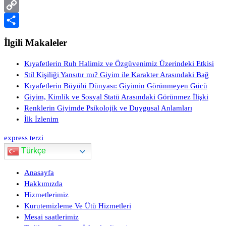
PrintFriendly
Copy
Link
Share
İlgili Makaleler
Kıyafetlerin Ruh Halimiz ve Özgüvenimiz Üzerindeki Etkisi
Stil Kişiliği Yansıtır mı? Giyim ile Karakter Arasındaki Bağ
Kıyafetlerin Büyülü Dünyası: Giyimin Görünmeyen Gücü
Giyim, Kimlik ve Sosyal Statü Arasındaki Görünmez İlişki
Renklerin Giyimde Psikolojik ve Duygusal Anlamları
İlk İzlenim
express terzi
Türkçe
Anasayfa
Hakkımızda
Hizmetlerimiz
Kurutemizleme Ve Ütü Hizmetleri
Mesai saatlerimiz