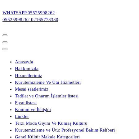
İçeriğe
geç
WHATSAPP
05525998262
05525998262
02165773330
Anasayfa
Hakkımızda
Hizmetlerimiz
Kurutemizleme Ve Ütü Hizmetleri
Mesai saatlerimiz
Tadilat ve Onarım İşlemler listesi
Fiyat listesi
Konum ve İletişim
Linkler
Terzi Moda Giyim Ve Kumaş Kültürü
Kurutemizleme ve Ütü: Profesyonel Bakım Rehberi
Genel Kültür Makale Kategorileri