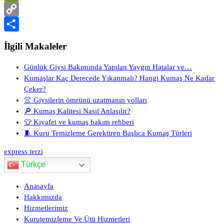
PrintFriendly
Copy
Link
Share
İlgili Makaleler
Günlük Giysi Bakımında Yapılan Yaygın Hatalar ve…
Kumaşlar Kaç Derecede Yıkanmalı? Hangi Kumaş Ne Kadar
Çeker?
👚 Giysilerin ömrünü uzatmanın yolları
🔎 Kumaş Kalitesi Nasıl Anlaşılır?
👕 Kıyafet ve kumaş bakım rehberi
🧵 Kuru Temizleme Gerektiren Başlıca Kumaş Türleri
express terzi
Türkçe
Anasayfa
Hakkımızda
Hizmetlerimiz
Kurutemizleme Ve Ütü Hizmetleri