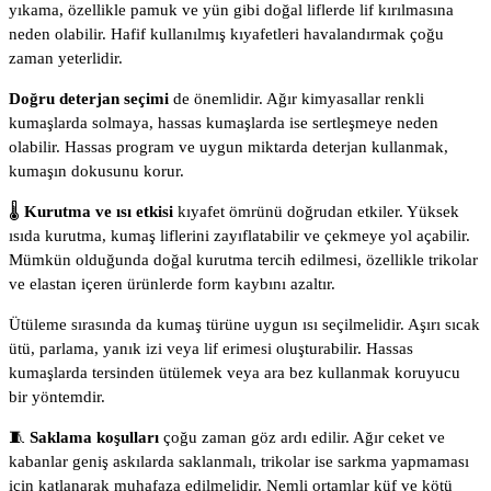
yıkama, özellikle pamuk ve yün gibi doğal liflerde lif kırılmasına
neden olabilir. Hafif kullanılmış kıyafetleri havalandırmak çoğu
zaman yeterlidir.
Doğru deterjan seçimi
de önemlidir. Ağır kimyasallar renkli
kumaşlarda solmaya, hassas kumaşlarda ise sertleşmeye neden
olabilir. Hassas program ve uygun miktarda deterjan kullanmak,
kumaşın dokusunu korur.
🌡️
Kurutma ve ısı etkisi
kıyafet ömrünü doğrudan etkiler. Yüksek
ısıda kurutma, kumaş liflerini zayıflatabilir ve çekmeye yol açabilir.
Mümkün olduğunda doğal kurutma tercih edilmesi, özellikle trikolar
ve elastan içeren ürünlerde form kaybını azaltır.
Ütüleme sırasında da kumaş türüne uygun ısı seçilmelidir. Aşırı sıcak
ütü, parlama, yanık izi veya lif erimesi oluşturabilir. Hassas
kumaşlarda tersinden ütülemek veya ara bez kullanmak koruyucu
bir yöntemdir.
🧵
Saklama koşulları
çoğu zaman göz ardı edilir. Ağır ceket ve
kabanlar geniş askılarda saklanmalı, trikolar ise sarkma yapmaması
için katlanarak muhafaza edilmelidir. Nemli ortamlar küf ve kötü