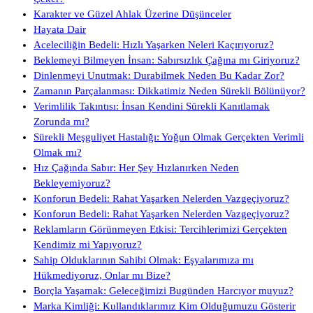
Karakter ve Güzel Ahlak Üzerine Düşünceler
Hayata Dair
Aceleciliğin Bedeli: Hızlı Yaşarken Neleri Kaçırıyoruz?
Beklemeyi Bilmeyen İnsan: Sabırsızlık Çağına mı Giriyoruz?
Dinlenmeyi Unutmak: Durabilmek Neden Bu Kadar Zor?
Zamanın Parçalanması: Dikkatimiz Neden Sürekli Bölünüyor?
Verimlilik Takıntısı: İnsan Kendini Sürekli Kanıtlamak
Zorunda mı?
Sürekli Meşguliyet Hastalığı: Yoğun Olmak Gerçekten Verimli
Olmak mı?
Hız Çağında Sabır: Her Şey Hızlanırken Neden
Bekleyemiyoruz?
Konforun Bedeli: Rahat Yaşarken Nelerden Vazgeçiyoruz?
Konforun Bedeli: Rahat Yaşarken Nelerden Vazgeçiyoruz?
Reklamların Görünmeyen Etkisi: Tercihlerimizi Gerçekten
Kendimiz mi Yapıyoruz?
Sahip Olduklarının Sahibi Olmak: Eşyalarımıza mı
Hükmediyoruz, Onlar mı Bize?
Borçla Yaşamak: Geleceğimizi Bugünden Harcıyor muyuz?
Marka Kimliği: Kullandıklarımız Kim Olduğumuzu Gösterir