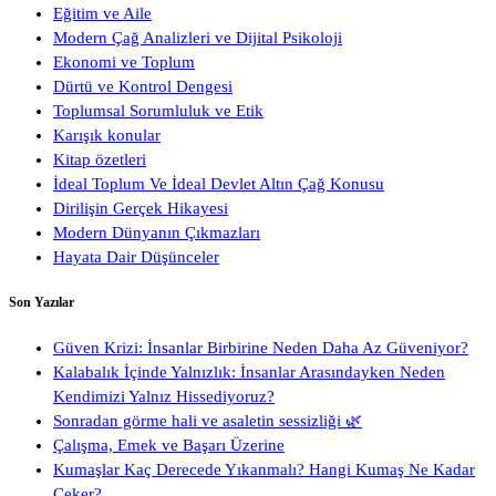
Eğitim ve Aile
Modern Çağ Analizleri ve Dijital Psikoloji
Ekonomi ve Toplum
Dürtü ve Kontrol Dengesi
Toplumsal Sorumluluk ve Etik
Karışık konular
Kitap özetleri
İdeal Toplum Ve İdeal Devlet Altın Çağ Konusu
Dirilişin Gerçek Hikayesi
Modern Dünyanın Çıkmazları
Hayata Dair Düşünceler
Son Yazılar
Güven Krizi: İnsanlar Birbirine Neden Daha Az Güveniyor?
Kalabalık İçinde Yalnızlık: İnsanlar Arasındayken Neden
Kendimizi Yalnız Hissediyoruz?
Sonradan görme hali ve asaletin sessizliği 🌿
Çalışma, Emek ve Başarı Üzerine
Kumaşlar Kaç Derecede Yıkanmalı? Hangi Kumaş Ne Kadar
Çeker?