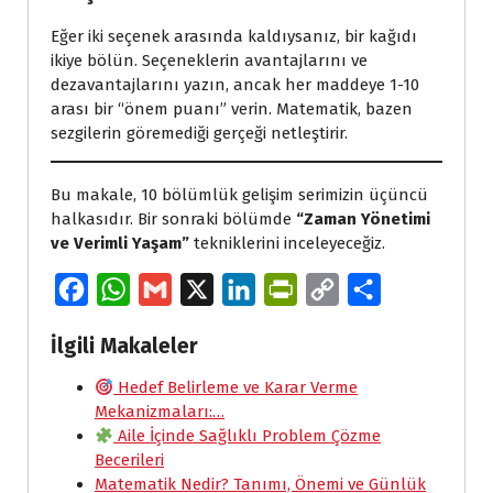
Eğer iki seçenek arasında kaldıysanız, bir kağıdı
ikiye bölün. Seçeneklerin avantajlarını ve
dezavantajlarını yazın, ancak her maddeye 1-10
arası bir “önem puanı” verin. Matematik, bazen
sezgilerin göremediği gerçeği netleştirir.
Bu makale, 10 bölümlük gelişim serimizin üçüncü
halkasıdır. Bir sonraki bölümde
“Zaman Yönetimi
ve Verimli Yaşam”
tekniklerini inceleyeceğiz.
F
W
G
X
L
P
C
S
a
h
m
i
r
o
h
İlgili Makaleler
c
a
a
n
i
p
a
e
Hedef Belirleme ve Karar Verme
t
i
k
n
y
r
Mekanizmaları:…
b
s
l
e
t
L
e
Aile İçinde Sağlıklı Problem Çözme
o
A
d
F
i
Becerileri
Matematik Nedir? Tanımı, Önemi ve Günlük
o
p
I
r
n