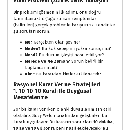
Etkili Problem Çözme: 5N1K Yaklaşımı
Bir problemi çözmenin ilk adımı, onu doğru
tanımlamaktır. Çoğu zaman semptomları
(belirtileri) gerçek problemle karıştırırız. Kendinize
şu soruları sorun:
Ne?
Gerçekten olan şey ne?
Neden?
Bu kök sebep mi yoksa sonuç mu?
Nasıl?
Bu durum işleyişi nasıl etkiliyor?
Nerede ve Ne Zaman?
Sorun belirli bir
bağlama mı ait?
Kim?
Bu karardan kimler etkilenecek?
Rasyonel Karar Verme Stratejileri
1. 10-10-10 Kuralı Ile Duygusal
Mesafelenme
Zor bir karar verirken o anki duygularımızın esiri
olabiliriz. Suzy Welch tarafından geliştirilen bu
kuralı uygulayın: Bu kararın sonuçları
10 dakika,
10 ay ve 10 yıl
sonra beni nasıl etkileyecek? Bu