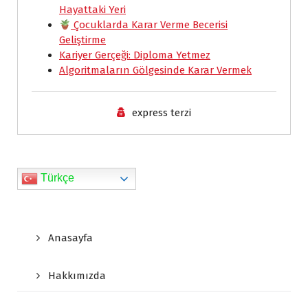
Hayattaki Yeri
k
p
n
i
k
Çocuklarda Karar Verme Becerisi
e
Geliştirme
Kariyer Gerçeği: Diploma Yetmez
n
Algoritmaların Gölgesinde Karar Vermek
d
l
express terzi
y
Türkçe
Anasayfa
Hakkımızda