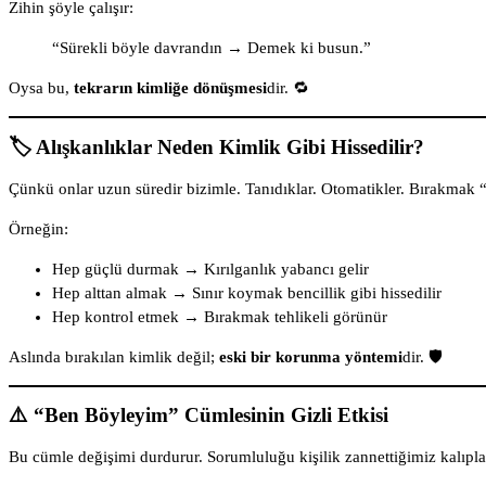
Zihin şöyle çalışır:
“Sürekli böyle davrandın → Demek ki busun.”
Oysa bu,
tekrarın kimliğe dönüşmesi
dir. 🔁
🏷️ Alışkanlıklar Neden Kimlik Gibi Hissedilir?
Çünkü onlar uzun süredir bizimle. Tanıdıklar. Otomatikler. Bırakmak 
Örneğin:
Hep güçlü durmak → Kırılganlık yabancı gelir
Hep alttan almak → Sınır koymak bencillik gibi hissedilir
Hep kontrol etmek → Bırakmak tehlikeli görünür
Aslında bırakılan kimlik değil;
eski bir korunma yöntemi
dir. 🛡️
⚠️ “Ben Böyleyim” Cümlesinin Gizli Etkisi
Bu cümle değişimi durdurur. Sorumluluğu kişilik zannettiğimiz kalıplar