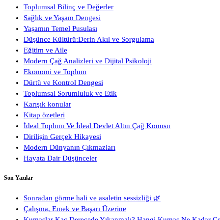
Toplumsal Bilinç ve Değerler
Sağlık ve Yaşam Dengesi
Yaşamın Temel Pusulası
Düşünce Kültürü:Derin Akıl ve Sorgulama
Eğitim ve Aile
Modern Çağ Analizleri ve Dijital Psikoloji
Ekonomi ve Toplum
Dürtü ve Kontrol Dengesi
Toplumsal Sorumluluk ve Etik
Karışık konular
Kitap özetleri
İdeal Toplum Ve İdeal Devlet Altın Çağ Konusu
Dirilişin Gerçek Hikayesi
Modern Dünyanın Çıkmazları
Hayata Dair Düşünceler
Son Yazılar
Sonradan görme hali ve asaletin sessizliği 🌿
Çalışma, Emek ve Başarı Üzerine
Kumaşlar Kaç Derecede Yıkanmalı? Hangi Kumaş Ne Kadar Ç