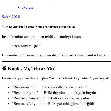
express
Şub 4 2026
“Ben buyum işte” Yalanı: Kimlik sandığımız alışkanlıklar
İnsan kendini anlatırken en tehlikeli cümleyi kurar:
“Ben buyum işte.”
Bu cümle çoğu zaman özgüven değil,
zihinsel kilit
tir. Çünkü kişi kiml
🧠 Kimlik Mi, Tekrar Mı?
Beyin sık yapılan davranışları “benlik” olarak kaydeder. Oysa birçok ö
“Ben sessizim.” → Belki de yıllarca sözün kesildi
“Ben sinirliyim.” → Belki duyulmanın tek yolu buydu
“Ben özgüvensizim.” → Belki sürekli kıyaslandın
“Ben mesafeliyim.” → Belki yakınlık güvenli değildi