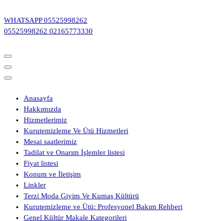
İçeriğe
geç
WHATSAPP
05525998262
05525998262
02165773330
Anasayfa
Hakkımızda
Hizmetlerimiz
Kurutemizleme Ve Ütü Hizmetleri
Mesai saatlerimiz
Tadilat ve Onarım İşlemler listesi
Fiyat listesi
Konum ve İletişim
Linkler
Terzi Moda Giyim Ve Kumaş Kültürü
Kurutemizleme ve Ütü: Profesyonel Bakım Rehberi
Genel Kültür Makale Kategorileri