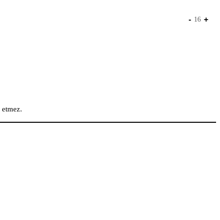
-
+
16
k etmez.