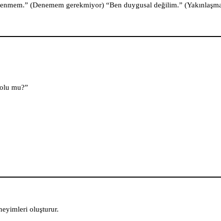
güvenmem.” (Denemem gerekmiyor) “Ben duygusal değilim.” (Yakınlaş
yolu mu?”
neyimleri oluşturur.