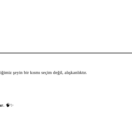
imiz şeyin bir kısmı seçim değil, alışkanlıktır.
ar
. 🧠✨