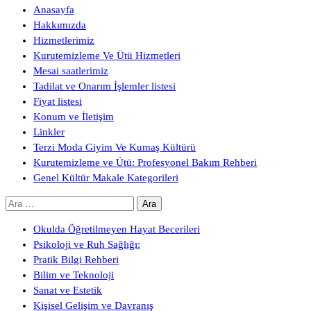
Anasayfa
Hakkımızda
Hizmetlerimiz
Kurutemizleme Ve Ütü Hizmetleri
Mesai saatlerimiz
Tadilat ve Onarım İşlemler listesi
Fiyat listesi
Konum ve İletişim
Linkler
Terzi Moda Giyim Ve Kumaş Kültürü
Kurutemizleme ve Ütü: Profesyonel Bakım Rehberi
Genel Kültür Makale Kategorileri
Arama:
Okulda Öğretilmeyen Hayat Becerileri
Psikoloji ve Ruh Sağlığı:
Pratik Bilgi Rehberi
Bilim ve Teknoloji
Sanat ve Estetik
Kişisel Gelişim ve Davranış