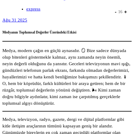
express
-
+
16
Ağu 31 2025
Medyanın Toplumsal Değerler Üzerindeki Etkisi
Medya, modern çağın en güçlü aynasıdır. 🪞 Bize sadece dünyada
olup bitenleri göstermekle kalmaz, aynı zamanda neyin önemli,
neyin değerli olduğunu da yansıtır. Geceleri televizyonun mavi ışığı,
gündüzleri telefonun parlak ekranı, farkında olmadan değerlerimizi,
hayallerimizi ve hatta kendi benliğimize bakışımızı şekillendirir. 📱
O, hem bir köprüdür, farklı kültürleri bir araya getiren; hem de bir
rüzgâr, toplumsal değerlerin yönünü değiştiren. 🌬️ Kimi zaman
doğru bilgiyle aydınlatır, kimi zaman ise çarpıtılmış gerçeklerle
toplumsal algıyı dönüştürür.
Medya, televizyon, radyo, gazete, dergi ve dijital platformlar gibi
kitle iletişim araçlarının tümünü kapsayan geniş bir alandır.
Günümüzde bireylerin en çok zaman geçirdiği platformlar olan