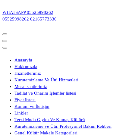
İçeriğe
geç
WHATSAPP
05525998262
05525998262
02165773330
Anasayfa
Hakkımızda
Hizmetlerimiz
Kurutemizleme Ve Ütü Hizmetleri
Mesai saatlerimiz
Tadilat ve Onarım İşlemler listesi
Fiyat listesi
Konum ve İletişim
Linkler
Terzi Moda Giyim Ve Kumaş Kültürü
Kurutemizleme ve Ütü: Profesyonel Bakım Rehberi
Genel Kültür Makale Kategorileri