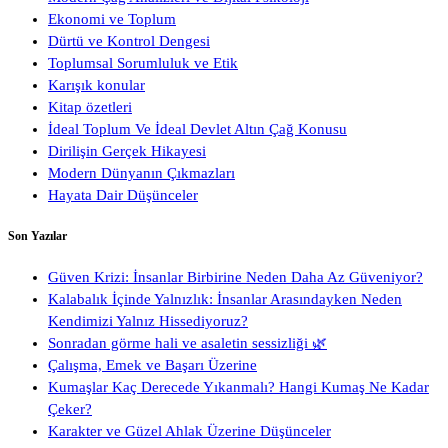
Ekonomi ve Toplum
Dürtü ve Kontrol Dengesi
Toplumsal Sorumluluk ve Etik
Karışık konular
Kitap özetleri
İdeal Toplum Ve İdeal Devlet Altın Çağ Konusu
Dirilişin Gerçek Hikayesi
Modern Dünyanın Çıkmazları
Hayata Dair Düşünceler
Son Yazılar
Güven Krizi: İnsanlar Birbirine Neden Daha Az Güveniyor?
Kalabalık İçinde Yalnızlık: İnsanlar Arasındayken Neden
Kendimizi Yalnız Hissediyoruz?
Sonradan görme hali ve asaletin sessizliği 🌿
Çalışma, Emek ve Başarı Üzerine
Kumaşlar Kaç Derecede Yıkanmalı? Hangi Kumaş Ne Kadar
Çeker?
Karakter ve Güzel Ahlak Üzerine Düşünceler