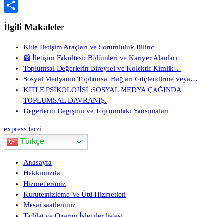
Copy
Link
Share
İlgili Makaleler
Kitle İletişim Araçları ve Sorumluluk Bilinci
📰 İletişim Fakültesi: Bölümleri ve Kariyer Alanları
Toplumsal Değerlerin Bireysel ve Kolektif Kimlik…
Sosyal Medyanın Toplumsal Bağları Güçlendirme veya…
KİTLE PSİKOLOJİSİ :SOSYAL MEDYA ÇAĞINDA
TOPLUMSAL DAVRANIŞ.
Değerlerin Değişimi ve Toplumdaki Yansımaları
express terzi
Türkçe
Anasayfa
Hakkımızda
Hizmetlerimiz
Kurutemizleme Ve Ütü Hizmetleri
Mesai saatlerimiz
Tadilat ve Onarım İşlemler listesi