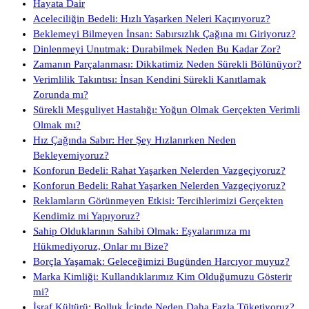
Hayata Dair
Aceleciliğin Bedeli: Hızlı Yaşarken Neleri Kaçırıyoruz?
Beklemeyi Bilmeyen İnsan: Sabırsızlık Çağına mı Giriyoruz?
Dinlenmeyi Unutmak: Durabilmek Neden Bu Kadar Zor?
Zamanın Parçalanması: Dikkatimiz Neden Sürekli Bölünüyor?
Verimlilik Takıntısı: İnsan Kendini Sürekli Kanıtlamak
Zorunda mı?
Sürekli Meşguliyet Hastalığı: Yoğun Olmak Gerçekten Verimli
Olmak mı?
Hız Çağında Sabır: Her Şey Hızlanırken Neden
Bekleyemiyoruz?
Konforun Bedeli: Rahat Yaşarken Nelerden Vazgeçiyoruz?
Konforun Bedeli: Rahat Yaşarken Nelerden Vazgeçiyoruz?
Reklamların Görünmeyen Etkisi: Tercihlerimizi Gerçekten
Kendimiz mi Yapıyoruz?
Sahip Olduklarının Sahibi Olmak: Eşyalarımıza mı
Hükmediyoruz, Onlar mı Bize?
Borçla Yaşamak: Geleceğimizi Bugünden Harcıyor muyuz?
Marka Kimliği: Kullandıklarımız Kim Olduğumuzu Gösterir
mi?
İsraf Kültürü: Bolluk İçinde Neden Daha Fazla Tüketiyoruz?