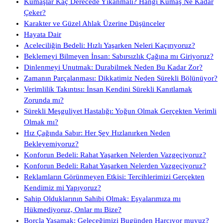
Kumaşlar Kaç Derecede Yıkanmalı? Hangi Kumaş Ne Kadar
Çeker?
Karakter ve Güzel Ahlak Üzerine Düşünceler
Hayata Dair
Aceleciliğin Bedeli: Hızlı Yaşarken Neleri Kaçırıyoruz?
Beklemeyi Bilmeyen İnsan: Sabırsızlık Çağına mı Giriyoruz?
Dinlenmeyi Unutmak: Durabilmek Neden Bu Kadar Zor?
Zamanın Parçalanması: Dikkatimiz Neden Sürekli Bölünüyor?
Verimlilik Takıntısı: İnsan Kendini Sürekli Kanıtlamak
Zorunda mı?
Sürekli Meşguliyet Hastalığı: Yoğun Olmak Gerçekten Verimli
Olmak mı?
Hız Çağında Sabır: Her Şey Hızlanırken Neden
Bekleyemiyoruz?
Konforun Bedeli: Rahat Yaşarken Nelerden Vazgeçiyoruz?
Konforun Bedeli: Rahat Yaşarken Nelerden Vazgeçiyoruz?
Reklamların Görünmeyen Etkisi: Tercihlerimizi Gerçekten
Kendimiz mi Yapıyoruz?
Sahip Olduklarının Sahibi Olmak: Eşyalarımıza mı
Hükmediyoruz, Onlar mı Bize?
Borçla Yaşamak: Geleceğimizi Bugünden Harcıyor muyuz?