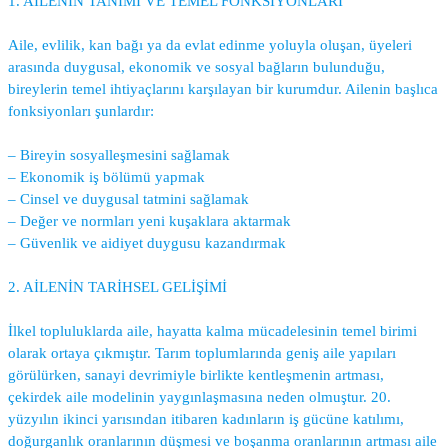
1. AİLENİN TANIMI VE TEMEL FONKSİYONLARI
Aile, evlilik, kan bağı ya da evlat edinme yoluyla oluşan, üyeleri
arasında duygusal, ekonomik ve sosyal bağların bulunduğu,
bireylerin temel ihtiyaçlarını karşılayan bir kurumdur. Ailenin başlıca
fonksiyonları şunlardır:
– Bireyin sosyalleşmesini sağlamak
– Ekonomik iş bölümü yapmak
– Cinsel ve duygusal tatmini sağlamak
– Değer ve normları yeni kuşaklara aktarmak
– Güvenlik ve aidiyet duygusu kazandırmak
2. AİLENİN TARİHSEL GELİŞİMİ
İlkel topluluklarda aile, hayatta kalma mücadelesinin temel birimi
olarak ortaya çıkmıştır. Tarım toplumlarında geniş aile yapıları
görülürken, sanayi devrimiyle birlikte kentleşmenin artması,
çekirdek aile modelinin yaygınlaşmasına neden olmuştur. 20.
yüzyılın ikinci yarısından itibaren kadınların iş gücüne katılımı,
doğurganlık oranlarının düşmesi ve boşanma oranlarının artması aile