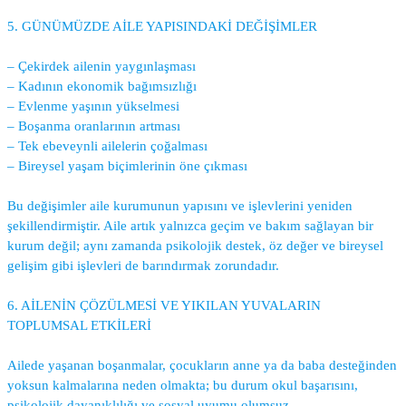
5. GÜNÜMÜZDE AİLE YAPISINDAKİ DEĞİŞİMLER
– Çekirdek ailenin yaygınlaşması
– Kadının ekonomik bağımsızlığı
– Evlenme yaşının yükselmesi
– Boşanma oranlarının artması
– Tek ebeveynli ailelerin çoğalması
– Bireysel yaşam biçimlerinin öne çıkması
Bu değişimler aile kurumunun yapısını ve işlevlerini yeniden
şekillendirmiştir. Aile artık yalnızca geçim ve bakım sağlayan bir
kurum değil; aynı zamanda psikolojik destek, öz değer ve bireysel
gelişim gibi işlevleri de barındırmak zorundadır.
6. AİLENİN ÇÖZÜLMESİ VE YIKILAN YUVALARIN
TOPLUMSAL ETKİLERİ
Ailede yaşanan boşanmalar, çocukların anne ya da baba desteğinden
yoksun kalmalarına neden olmakta; bu durum okul başarısını,
psikolojik dayanıklılığı ve sosyal uyumu olumsuz