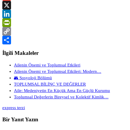
Gmail
X
LinkedIn
PrintFriendly
Copy
Link
Share
İlgili Makaleler
Ailenin Önemi ve Toplumsal Etkileri
Ailenin Önemi ve Toplumsal Etkileri: Modern…
👥 Sosyoloji Bölümü
TOPLUMSAL BİLİNÇ VE DEĞERLER
Aile: Medeniyetin En Küçük Ama En Güçlü Kurumu
Toplumsal Değerlerin Bireysel ve Kolektif Kimlik…
express terzi
Bir Yanıt Yazın