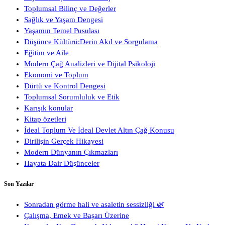
Toplumsal Bilinç ve Değerler
Sağlık ve Yaşam Dengesi
Yaşamın Temel Pusulası
Düşünce Kültürü:Derin Akıl ve Sorgulama
Eğitim ve Aile
Modern Çağ Analizleri ve Dijital Psikoloji
Ekonomi ve Toplum
Dürtü ve Kontrol Dengesi
Toplumsal Sorumluluk ve Etik
Karışık konular
Kitap özetleri
İdeal Toplum Ve İdeal Devlet Altın Çağ Konusu
Dirilişin Gerçek Hikayesi
Modern Dünyanın Çıkmazları
Hayata Dair Düşünceler
Son Yazılar
Sonradan görme hali ve asaletin sessizliği 🌿
Çalışma, Emek ve Başarı Üzerine