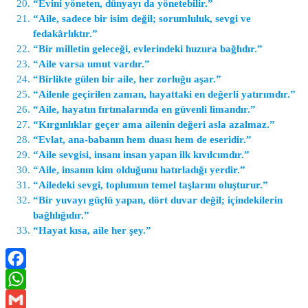
“Evini yöneten, dünyayı da yönetebilir.”
“Aile, sadece bir isim değil; sorumluluk, sevgi ve
fedakârlıktır.”
“Bir milletin geleceği, evlerindeki huzura bağlıdır.”
“Aile varsa umut vardır.”
“Birlikte gülen bir aile, her zorluğu aşar.”
“Ailenle geçirilen zaman, hayattaki en değerli yatırımdır.”
“Aile, hayatın fırtınalarında en güvenli limandır.”
“Kırgınlıklar geçer ama ailenin değeri asla azalmaz.”
“Evlat, ana-babanın hem duası hem de eseridir.”
“Aile sevgisi, insanı insan yapan ilk kıvılcımdır.”
“Aile, insanın kim olduğunu hatırladığı yerdir.”
“Ailedeki sevgi, toplumun temel taşlarını oluşturur.”
“Bir yuvayı güçlü yapan, dört duvar değil; içindekilerin
bağlılığıdır.”
“Hayat kısa, aile her şey.”
Facebook
WhatsApp