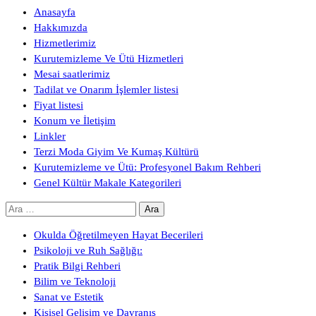
Anasayfa
Hakkımızda
Hizmetlerimiz
Kurutemizleme Ve Ütü Hizmetleri
Mesai saatlerimiz
Tadilat ve Onarım İşlemler listesi
Fiyat listesi
Konum ve İletişim
Linkler
Terzi Moda Giyim Ve Kumaş Kültürü
Kurutemizleme ve Ütü: Profesyonel Bakım Rehberi
Genel Kültür Makale Kategorileri
Arama:
Okulda Öğretilmeyen Hayat Becerileri
Psikoloji ve Ruh Sağlığı:
Pratik Bilgi Rehberi
Bilim ve Teknoloji
Sanat ve Estetik
Kişisel Gelişim ve Davranış