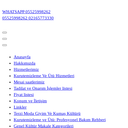
İçeriğe
geç
WHATSAPP
05525998262
05525998262
02165773330
Anasayfa
Hakkımızda
Hizmetlerimiz
Kurutemizleme Ve Ütü Hizmetleri
Mesai saatlerimiz
Tadilat ve Onarım İşlemler listesi
Fiyat listesi
Konum ve İletişim
Linkler
Terzi Moda Giyim Ve Kumaş Kültürü
Kurutemizleme ve Ütü: Profesyonel Bakım Rehberi
Genel Kültür Makale Kategorileri