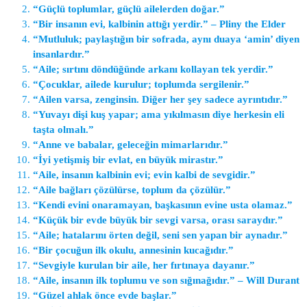
“Güçlü toplumlar, güçlü ailelerden doğar.”
“Bir insanın evi, kalbinin attığı yerdir.” – Pliny the Elder
“Mutluluk; paylaştığın bir sofrada, aynı duaya ‘amin’ diyen
insanlardır.”
“Aile; sırtını döndüğünde arkanı kollayan tek yerdir.”
“Çocuklar, ailede kurulur; toplumda sergilenir.”
“Ailen varsa, zenginsin. Diğer her şey sadece ayrıntıdır.”
“Yuvayı dişi kuş yapar; ama yıkılmasın diye herkesin eli
taşta olmalı.”
“Anne ve babalar, geleceğin mimarlarıdır.”
“İyi yetişmiş bir evlat, en büyük mirastır.”
“Aile, insanın kalbinin evi; evin kalbi de sevgidir.”
“Aile bağları çözülürse, toplum da çözülür.”
“Kendi evini onaramayan, başkasının evine usta olamaz.”
“Küçük bir evde büyük bir sevgi varsa, orası saraydır.”
“Aile; hatalarını örten değil, seni sen yapan bir aynadır.”
“Bir çocuğun ilk okulu, annesinin kucağıdır.”
“Sevgiyle kurulan bir aile, her fırtınaya dayanır.”
“Aile, insanın ilk toplumu ve son sığınağıdır.” – Will Durant
“Güzel ahlak önce evde başlar.”