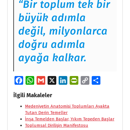
“Bir toplum tek bir
büyük adımla
değil, milyonlarca
doğru adımla
ayağa kalkar.
F
W
G
X
L
P
C
S
a
h
m
i
r
o
h
İlgili Makaleler
c
a
a
n
i
p
a
e
Medeniyetin Anatomisi Toplumları Ayakta
t
i
k
n
y
r
Tutan Derin Temeller
b
s
l
e
t
L
e
İnşa Temelden Başlar, Yıkım Tepeden Başlar
o
A
d
F
i
Toplumsal Dirilişin Manifestosu