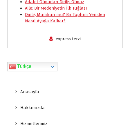
Adalet Olmadan Diriliş Olmaz
o
p
I
r
n
Aile: Bir Medeniyetin İlk Tuğlası
k
p
n
i
k
Diriliş Mümkün mü? Bir Toplum Yeniden
e
Nasıl Ayağa Kalkar?
n
d
express terzi
l
y
Türkçe
Anasayfa
Hakkımızda
Hizmetlerimiz