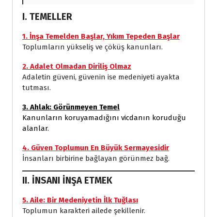
I. TEMELLER
1. İnşa Temelden Başlar, Yıkım Tepeden Başlar
Toplumların yükseliş ve çöküş kanunları.
2. Adalet Olmadan Diriliş Olmaz
Adaletin güveni, güvenin ise medeniyeti ayakta
tutması.
3. Ahlak: Görünmeyen Temel
Kanunların koruyamadığını vicdanın koruduğu
alanlar.
4. Güven Toplumun En Büyük Sermayesidir
İnsanları birbirine bağlayan görünmez bağ.
II. İNSANI İNŞA ETMEK
5. Aile: Bir Medeniyetin İlk Tuğlası
Toplumun karakteri ailede şekillenir.