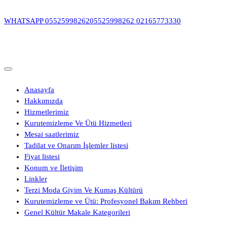
İçeriğe
geç
WHATSAPP
05525998262
05525998262
02165773330
Anasayfa
Hakkımızda
Hizmetlerimiz
Kurutemizleme Ve Ütü Hizmetleri
Mesai saatlerimiz
Tadilat ve Onarım İşlemler listesi
Fiyat listesi
Konum ve İletişim
Linkler
Terzi Moda Giyim Ve Kumaş Kültürü
Kurutemizleme ve Ütü: Profesyonel Bakım Rehberi
Genel Kültür Makale Kategorileri