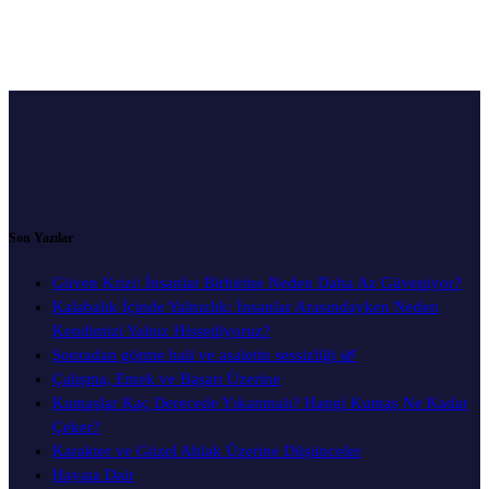
Son Yazılar
Güven Krizi: İnsanlar Birbirine Neden Daha Az Güveniyor?
Kalabalık İçinde Yalnızlık: İnsanlar Arasındayken Neden
Kendimizi Yalnız Hissediyoruz?
Sonradan görme hali ve asaletin sessizliği 🌿
Çalışma, Emek ve Başarı Üzerine
Kumaşlar Kaç Derecede Yıkanmalı? Hangi Kumaş Ne Kadar
Çeker?
Karakter ve Güzel Ahlak Üzerine Düşünceler
Hayata Dair