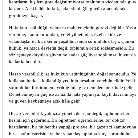
kararlarını kişilere göre değiştirmiyorsa toplumun vicdanında güve
kazanır. Aksi hâlde hukuk, adaletin değil, gücün aracı olarak
görülmeye başlar.
Hukukun üstünlüğü, yalnızca mahkemelerin görevi değildir. Yasam
yürütme, kamu kurumları, yerel yönetimler, özel sektör ve
vatandaşlar da bu ilkenin yaşatılmasında sorumluluk taşır. Çünkü
hukuk, yalnızca devletin değil, toplumun ortak sözleşmesidir. Bu
sözleşmeye duyulan güven ne kadar güçlüyse toplumsal huzur da 
kadar kalıcı olur.
Hesap verebilirlik ise hukukun üstünlüğünün doğal sonucudur. Yet
kullanan herkes, kullandığı yetkinin hesabını verebilmelidir. Yetki i
sorumluluk birbirinden ayrıldığında güç denetlenemez hâle gelir.
Denetlenmeyen güç ise zamanla hata yapmaya, keyfî davranmaya
ve güven kaybetmeye açık hâle gelir.
Hesap verebilirlik yalnızca yöneticiler için değil, toplumun her
kesimi için geçerlidir. Bir öğretmen öğrencilerine, bir doktor
hastalarına, bir mühendis yaptığı projeye, bir gazeteci kamuoyuna,
bir esnaf müşterisine ve her vatandaş topluma karşı sorumludur.