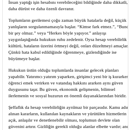
İnsan yaptığı işin hesabını verebileceğini bildiğinde daha dikkatli,
daha dürüst ve daha özenli davranır.
Toplumların gerilemesi çoğu zaman büyük hatalarla değil, küçük
yanlışların sorgulanmamasıyla başlar. “Kimse fark etmez.”, “Bund
bir şey olmaz.” veya “Herkes böyle yapıyor.” anlayışı
yaygınlaştığında hukukun ruhu zedelenir. Oysa hesap verebilirlik
kültürü, hataların üzerini örtmeyi değil, onları düzeltmeyi amaçlar.
Çünkü hata kabul edildiğinde öğrenmeye, gizlendiğinde ise
büyümeye başlar.
Hukukun üstün olduğu toplumlarda insanlar gelecek planları
yapabilir. Yatırımcı yatırım yaparken, girişimci yeni bir iş kurarken,
öğrenci emek verirken ve vatandaş hakkını ararken aynı güven
duygusunu taşır. Bu güven, ekonomik gelişmenin, bilimsel
ilerlemenin ve sosyal huzurun en önemli dayanaklarından biridir.
Şeffaflık da hesap verebilirliğin ayrılmaz bir parçasıdır. Kamu adın
alınan kararların, kullanılan kaynakların ve yürütülen hizmetlerin
açık, anlaşılır ve denetlenebilir olması, toplumun devlete olan
güvenini artırır. Gizliliğin gerekli olduğu alanlar elbette vardır; anc