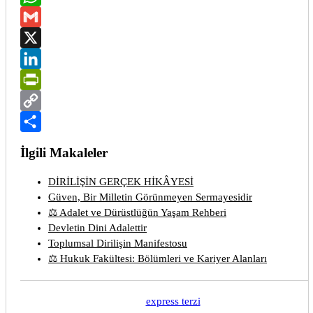
WhatsApp
Gmail
X
LinkedIn
PrintFriendly
Copy
Link
Share
İlgili Makaleler
DİRİLİŞİN GERÇEK HİKÂYESİ
Güven, Bir Milletin Görünmeyen Sermayesidir
⚖️ Adalet ve Dürüstlüğün Yaşam Rehberi
Devletin Dini Adalettir
Toplumsal Dirilişin Manifestosu
⚖️ Hukuk Fakültesi: Bölümleri ve Kariyer Alanları
express terzi