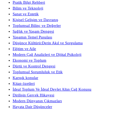
Pratik Bilgi Rehberi
Bilim ve Teknoloji
Sanat ve Estetik
Kişisel Gelişim ve Davranış
Toplumsal Bilinç ve Değerler
Sağlık ve Yaşam Dengesi
Yaşamın Temel Pusulası
Düşünce Kültürü:Derin Akıl ve Sorgulama
Eğitim ve Aile
Modern Çağ Analizleri ve Dijital Psikoloji
Ekonomi ve Toplum
Dürtü ve Kontrol Dengesi
Toplumsal Sorumluluk ve Etik
Karışık konular
Kitap özetleri
İdeal Toplum Ve İdeal Devlet Altın Çağ Konusu
Dirilişin Gerçek Hikayesi
Modern Dünyanın Çıkmazları
Hayata Dair Düşünceler