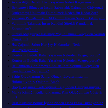
Aceleciliğin Bedeli: Hızlı Yaşarken Neleri Kaçırıyoruz?
Beklemeyi Bilmeyen İnsan: Sabırsızlık Çağına mı Giriyoruz?
Dinlenmeyi Unutmak: Durabilmek Neden Bu Kadar Zor?
Zamanın Parçalanması: Dikkatimiz Neden Sürekli Bölünüyor?
Verimlilik Takıntısı: İnsan Kendini Sürekli Kanıtlamak
Zorunda mı?
Sürekli Meşguliyet Hastalığı: Yoğun Olmak Gerçekten Verimli
Olmak mı?
Hız Çağında Sabır: Her Şey Hızlanırken Neden
Bekleyemiyoruz?
Konforun Bedeli: Rahat Yaşarken Nelerden Vazgeçiyoruz?
Konforun Bedeli: Rahat Yaşarken Nelerden Vazgeçiyoruz?
Reklamların Görünmeyen Etkisi: Tercihlerimizi Gerçekten
Kendimiz mi Yapıyoruz?
Sahip Olduklarının Sahibi Olmak: Eşyalarımıza mı
Hükmediyoruz, Onlar mı Bize?
Borçla Yaşamak: Geleceğimizi Bugünden Harcıyor muyuz?
Marka Kimliği: Kullandıklarımız Kim Olduğumuzu Gösterir
mi?
İsraf Kültürü: Bolluk İçinde Neden Daha Fazla Tüketiyoruz?