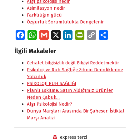
Algı psikolojisi nedir
Asimilasyon nedir
Farklılığın gücü
Özgürlük Sorumlulukla Dengelenir
F
W
G
X
L
P
C
S
a
h
m
i
r
o
h
İlgili Makaleler
c
a
a
n
i
p
a
e
Cehalet bilgisizlik değil Bilgiyi Reddetmektir
t
i
k
n
y
r
Psikoloji ve Ruh Sağlığı: Zihnin Derinliklerine
b
s
l
e
t
L
e
Yolculuk
o
A
d
F
i
PSİKOLOJİ RUH SAĞLIĞI
Planlı Eskitme: Satın Aldığımız Ürünler
o
p
I
r
n
Neden Çabuk…
k
p
n
i
k
Algı Psikolojisi Nedir?
e
Dünya Marşları Arasında Bir Şaheser: İstiklal
Marşı Analizi
n
d
express terzi
l