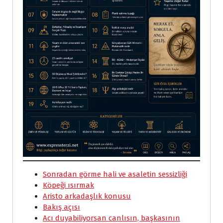
Sonradan görme hali ve asaletin sessizliği
Köpeği ısırmak
Aristo arkadaşlık konusu
Bakış açısı
Acı duyabiliyorsan canlısın, başkasının