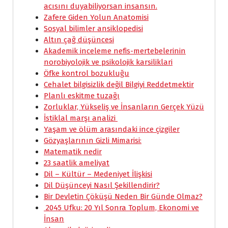
acısını duyabiliyorsan insansın.
Zafere Giden Yolun Anatomisi
Sosyal bilimler ansiklopedisi
Altın çağ düşüncesi
Akademik inceleme nefis-mertebelerinin
norobiyolojik ve psikolojik karsiliklari
Öfke kontrol bozukluğu
Cehalet bilgisizlik değil Bilgiyi Reddetmektir
Planlı eskitme tuzağı
Zorluklar, Yükseliş ve İnsanların Gerçek Yüzü
İstiklal marşı analizi
Yaşam ve ölüm arasındaki ince çizgiler
Gözyaşlarının Gizli Mimarisi:
Matematik nedir
23 saatlik ameliyat
Dil – Kültür – Medeniyet İlişkisi
Dil Düşünceyi Nasıl Şekillendirir?
Bir Devletin Çöküşü Neden Bir Günde Olmaz?
2045 Ufku: 20 Yıl Sonra Toplum, Ekonomi ve
İnsan