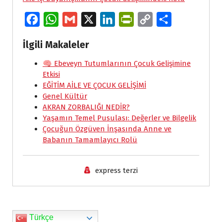
F
W
G
X
L
P
C
S
a
h
m
i
r
o
h
İlgili Makaleler
c
a
a
n
i
p
a
e
🧠 Ebeveyn Tutumlarının Çocuk Gelişimine
t
i
k
n
y
r
Etkisi
b
s
l
e
t
L
e
EĞİTİM AİLE VE ÇOCUK GELİŞİMİ
o
A
d
F
i
Genel Kültür
AKRAN ZORBALIĞI NEDİR?
o
p
I
r
n
Yaşamın Temel Pusulası: Değerler ve Bilgelik
k
p
n
i
k
Çocuğun Özgüven İnşasında Anne ve
e
Babanın Tamamlayıcı Rolü
n
d
express terzi
l
y
Türkçe