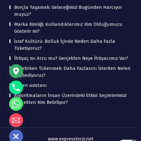
Borçla Yaşamak: Geleceğimizi Bugünden Harcıyor
muyuz?
Marka Kimliği: Kullandıklarımız Kim Olduğumuzu
Gösterir mi?
İsraf Kültürü: Bolluk İçinde Neden Daha Fazla
Tüketiyoruz?
İhtiyaç mı Arzu mu? Gerçekten Neye İhtiyacımız Var?
Tüketirken Tükenmek: Daha Fazlasını İsterken Neleri
Kaybediyoruz?
beden asistanı
Algoritmaların İnsan Üzerindeki Etkisi: Seçimlerimizi
Gerçekten Kim Belirliyor?
de chaty
www.expressterzi.net