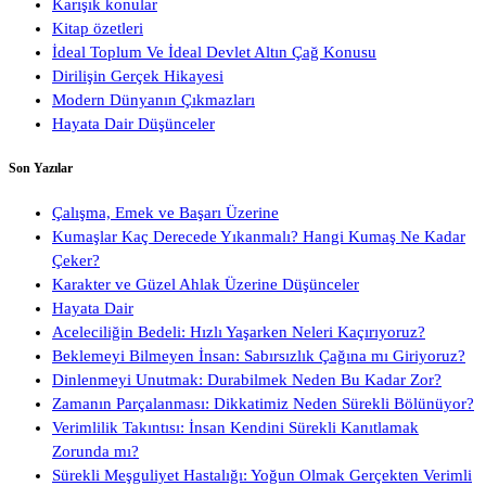
Karışık konular
Kitap özetleri
İdeal Toplum Ve İdeal Devlet Altın Çağ Konusu
Dirilişin Gerçek Hikayesi
Modern Dünyanın Çıkmazları
Hayata Dair Düşünceler
Son Yazılar
Çalışma, Emek ve Başarı Üzerine
Kumaşlar Kaç Derecede Yıkanmalı? Hangi Kumaş Ne Kadar
Çeker?
Karakter ve Güzel Ahlak Üzerine Düşünceler
Hayata Dair
Aceleciliğin Bedeli: Hızlı Yaşarken Neleri Kaçırıyoruz?
Beklemeyi Bilmeyen İnsan: Sabırsızlık Çağına mı Giriyoruz?
Dinlenmeyi Unutmak: Durabilmek Neden Bu Kadar Zor?
Zamanın Parçalanması: Dikkatimiz Neden Sürekli Bölünüyor?
Verimlilik Takıntısı: İnsan Kendini Sürekli Kanıtlamak
Zorunda mı?
Sürekli Meşguliyet Hastalığı: Yoğun Olmak Gerçekten Verimli