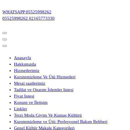
İçeriğe
geç
WHATSAPP
05525998262
05525998262
02165773330
Anasayfa
Hakkımızda
Hizmetlerimiz
Kurutemizleme Ve Ütü Hizmetleri
Mesai saatlerimiz
Tadilat ve Onarım İşlemler listesi
Fiyat listesi
Konum ve İletişim
Linkler
Terzi Moda Giyim Ve Kumaş Kültürü
Kurutemizleme ve Ütü: Profesyonel Bakım Rehberi
Genel Kültür Makale Kategorileri