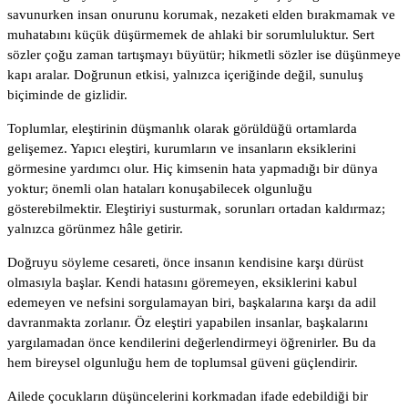
savunurken insan onurunu korumak, nezaketi elden bırakmamak ve
muhatabını küçük düşürmemek de ahlaki bir sorumluluktur. Sert
sözler çoğu zaman tartışmayı büyütür; hikmetli sözler ise düşünmeye
kapı aralar. Doğrunun etkisi, yalnızca içeriğinde değil, sunuluş
biçiminde de gizlidir.
Toplumlar, eleştirinin düşmanlık olarak görüldüğü ortamlarda
gelişemez. Yapıcı eleştiri, kurumların ve insanların eksiklerini
görmesine yardımcı olur. Hiç kimsenin hata yapmadığı bir dünya
yoktur; önemli olan hataları konuşabilecek olgunluğu
gösterebilmektir. Eleştiriyi susturmak, sorunları ortadan kaldırmaz;
yalnızca görünmez hâle getirir.
Doğruyu söyleme cesareti, önce insanın kendisine karşı dürüst
olmasıyla başlar. Kendi hatasını göremeyen, eksiklerini kabul
edemeyen ve nefsini sorgulamayan biri, başkalarına karşı da adil
davranmakta zorlanır. Öz eleştiri yapabilen insanlar, başkalarını
yargılamadan önce kendilerini değerlendirmeyi öğrenirler. Bu da
hem bireysel olgunluğu hem de toplumsal güveni güçlendirir.
Ailede çocukların düşüncelerini korkmadan ifade edebildiği bir