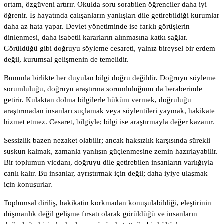
ortam, özgüveni artırır. Okulda soru sorabilen öğrenciler daha iyi
öğrenir. İş hayatında çalışanların yanlışları dile getirebildiği kurumlar
daha az hata yapar. Devlet yönetiminde ise farklı görüşlerin
dinlenmesi, daha isabetli kararların alınmasına katkı sağlar.
Görüldüğü gibi doğruyu söyleme cesareti, yalnız bireysel bir erdem
değil, kurumsal gelişmenin de temelidir.
Bununla birlikte her duyulan bilgi doğru değildir. Doğruyu söyleme
sorumluluğu, doğruyu araştırma sorumluluğunu da beraberinde
getirir. Kulaktan dolma bilgilerle hüküm vermek, doğruluğu
araştırmadan insanları suçlamak veya söylentileri yaymak, hakikate
hizmet etmez. Cesaret, bilgiyle; bilgi ise araştırmayla değer kazanır.
Sessizlik bazen nezaket olabilir; ancak haksızlık karşısında sürekli
suskun kalmak, zamanla yanlışın güçlenmesine zemin hazırlayabilir.
Bir toplumun vicdanı, doğruyu dile getirebilen insanların varlığıyla
canlı kalır. Bu insanlar, ayrıştırmak için değil; daha iyiye ulaşmak
için konuşurlar.
Toplumsal diriliş, hakikatin korkmadan konuşulabildiği, eleştirinin
düşmanlık değil gelişme fırsatı olarak görüldüğü ve insanların