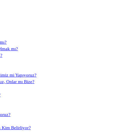
 mı?
Olmak mı?
z?
dimiz mi Yapıyoruz?
uz, Onlar mı Bize?
?
yoruz?
n Kim Belirliyor?