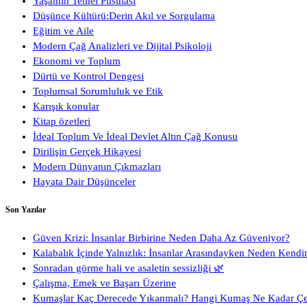
Yaşamın Temel Pusulası
Düşünce Kültürü:Derin Akıl ve Sorgulama
Eğitim ve Aile
Modern Çağ Analizleri ve Dijital Psikoloji
Ekonomi ve Toplum
Dürtü ve Kontrol Dengesi
Toplumsal Sorumluluk ve Etik
Karışık konular
Kitap özetleri
İdeal Toplum Ve İdeal Devlet Altın Çağ Konusu
Dirilişin Gerçek Hikayesi
Modern Dünyanın Çıkmazları
Hayata Dair Düşünceler
Son Yazılar
Güven Krizi: İnsanlar Birbirine Neden Daha Az Güveniyor?
Kalabalık İçinde Yalnızlık: İnsanlar Arasındayken Neden Kendi
Sonradan görme hali ve asaletin sessizliği 🌿
Çalışma, Emek ve Başarı Üzerine
Kumaşlar Kaç Derecede Yıkanmalı? Hangi Kumaş Ne Kadar Ç