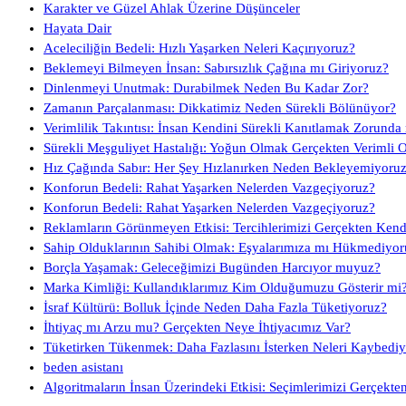
Karakter ve Güzel Ahlak Üzerine Düşünceler
Hayata Dair
Aceleciliğin Bedeli: Hızlı Yaşarken Neleri Kaçırıyoruz?
Beklemeyi Bilmeyen İnsan: Sabırsızlık Çağına mı Giriyoruz?
Dinlenmeyi Unutmak: Durabilmek Neden Bu Kadar Zor?
Zamanın Parçalanması: Dikkatimiz Neden Sürekli Bölünüyor?
Verimlilik Takıntısı: İnsan Kendini Sürekli Kanıtlamak Zorunda
Sürekli Meşguliyet Hastalığı: Yoğun Olmak Gerçekten Verimli 
Hız Çağında Sabır: Her Şey Hızlanırken Neden Bekleyemiyoru
Konforun Bedeli: Rahat Yaşarken Nelerden Vazgeçiyoruz?
Konforun Bedeli: Rahat Yaşarken Nelerden Vazgeçiyoruz?
Reklamların Görünmeyen Etkisi: Tercihlerimizi Gerçekten Ken
Sahip Olduklarının Sahibi Olmak: Eşyalarımıza mı Hükmediyor
Borçla Yaşamak: Geleceğimizi Bugünden Harcıyor muyuz?
Marka Kimliği: Kullandıklarımız Kim Olduğumuzu Gösterir mi
İsraf Kültürü: Bolluk İçinde Neden Daha Fazla Tüketiyoruz?
İhtiyaç mı Arzu mu? Gerçekten Neye İhtiyacımız Var?
Tüketirken Tükenmek: Daha Fazlasını İsterken Neleri Kaybedi
beden asistanı
Algoritmaların İnsan Üzerindeki Etkisi: Seçimlerimizi Gerçekte