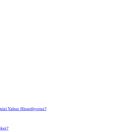
mizi Yalnız Hissediyoruz?
eker?