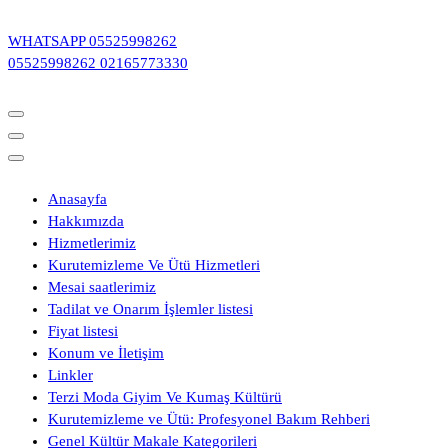
İçeriğe
geç
WHATSAPP
05525998262
05525998262
02165773330
Anasayfa
Hakkımızda
Hizmetlerimiz
Kurutemizleme Ve Ütü Hizmetleri
Mesai saatlerimiz
Tadilat ve Onarım İşlemler listesi
Fiyat listesi
Konum ve İletişim
Linkler
Terzi Moda Giyim Ve Kumaş Kültürü
Kurutemizleme ve Ütü: Profesyonel Bakım Rehberi
Genel Kültür Makale Kategorileri