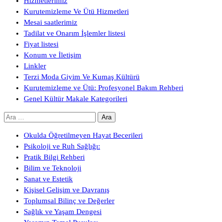
Hizmetlerimiz
Kurutemizleme Ve Ütü Hizmetleri
Mesai saatlerimiz
Tadilat ve Onarım İşlemler listesi
Fiyat listesi
Konum ve İletişim
Linkler
Terzi Moda Giyim Ve Kumaş Kültürü
Kurutemizleme ve Ütü: Profesyonel Bakım Rehberi
Genel Kültür Makale Kategorileri
Arama:
Okulda Öğretilmeyen Hayat Becerileri
Psikoloji ve Ruh Sağlığı:
Pratik Bilgi Rehberi
Bilim ve Teknoloji
Sanat ve Estetik
Kişisel Gelişim ve Davranış
Toplumsal Bilinç ve Değerler
Sağlık ve Yaşam Dengesi