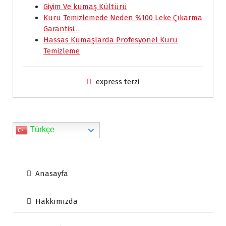
k
p
n
i
k
Giyim Ve kumaş Kültürü
e
Kuru Temizlemede Neden %100 Leke Çıkarma
Garantisi…
n
Hassas Kumaşlarda Profesyonel Kuru
d
Temizleme
l
y
express terzi
Türkçe
Anasayfa
Hakkımızda