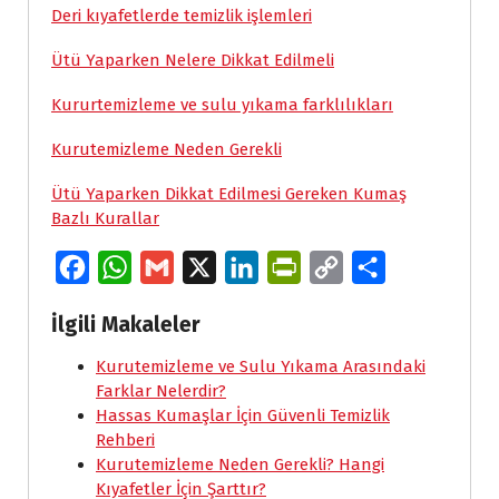
Deri kıyafetlerde temizlik işlemleri
Ütü Yaparken Nelere Dikkat Edilmeli
Kururtemizleme ve sulu yıkama farklılıkları
Kurutemizleme Neden Gerekli
Ütü Yaparken Dikkat Edilmesi Gereken Kumaş
Bazlı Kurallar
F
W
G
X
L
P
C
S
a
h
m
i
r
o
h
İlgili Makaleler
c
a
a
n
i
p
a
e
Kurutemizleme ve Sulu Yıkama Arasındaki
t
i
k
n
y
r
Farklar Nelerdir?
b
s
l
e
t
L
e
Hassas Kumaşlar İçin Güvenli Temizlik
o
A
d
F
i
Rehberi
Kurutemizleme Neden Gerekli? Hangi
o
p
I
r
n
Kıyafetler İçin Şarttır?