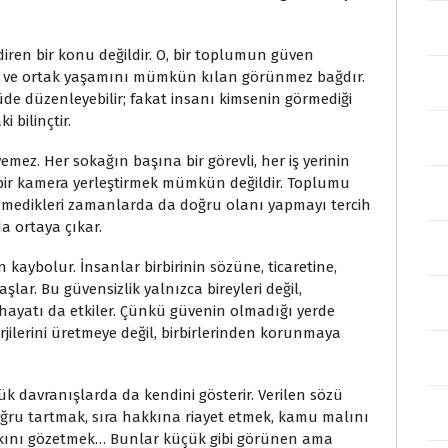
ndiren bir konu değildir. O, bir toplumun güven
en ve ortak yaşamını mümkün kılan görünmez bağdır.
üde düzenleyebilir; fakat insanı kimsenin görmediği
 bilinçtir.
emez. Her sokağın başına bir görevli, her iş yerinin
 bir kamera yerleştirmek mümkün değildir. Toplumu
nmedikleri zamanlarda da doğru olanı yapmayı tercih
da ortaya çıkar.
kaybolur. İnsanlar birbirinin sözüne, ticaretine,
ar. Bu güvensizlik yalnızca bireyleri değil,
 hayatı da etkiler. Çünkü güvenin olmadığı yerde
nerjilerini üretmeye değil, birbirlerinden korunmaya
k davranışlarda da kendini gösterir. Verilen sözü
ğru tartmak, sıra hakkına riayet etmek, kamu malını
kkını gözetmek… Bunlar küçük gibi görünen ama