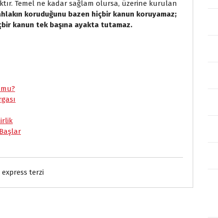
ktır. Temel ne kadar sağlam olursa, üzerine kurulan
ahlakın koruduğunu bazen hiçbir kanun koruyamaz;
içbir kanun tek başına ayakta tutamaz.
S
h
a
 mu?
r
rgası
e
rlik
Başlar
express terzi