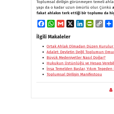
Toplumsal dirilişin görünmeyen temeli ahla
yapı da o kadar uzun ömürlü olur. Çünkü
fakat ahlakın terk ettiği bir toplumu da h
F
W
G
X
L
P
C
a
h
m
i
r
o
İlgili Makaleler
c
a
a
n
i
p
e
Ortak Ahlak Olmadan Düzen Kurulur
t
i
k
n
y
Adalet: Devletin Değil Toplumun Omu
b
s
l
e
t
L
Büyük Medeniyetler Nasıl Doğar?
o
A
d
F
i
Hukukun Üstünlüğü ve Hesap Verebili
İnşa Temelden Başlar, Yıkım Tepeden 
o
p
I
r
n
Toplumsal Dirilişin Manifestosu
k
p
n
i
k
e
n
d
l