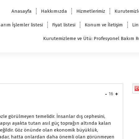
Anasayfa
Hakkımızda
Hizmetlerimiz
Kurutemizl
arım İşlemler listesi
Fiyat listesi
Konum ve İletişim
Lin
Kurutemizleme ve Ütü: Profesyonel Bakım R
-
16
+
le görülmeyen temelidir. İnsanlar dış cephesini,
 yapıyı ayakta tutan asıl güç toprağın altında kalan
değildir. Göz önünde olan ekonomik büyüklük,
ar kadar, hatta onlardan daha önemli olan görünmeyen