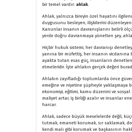
bir temel vardır:
ahlak
.
Ahlak, yalnızca bireyin özel hayatını ilgile
duygusunu besleyen, ilişkilerini düzenley
Kanunlar insanın davranışlarını belirli ölç
yerde doğru davranmaya yönelten şey, ahlaki
Hiçbir hukuk sistemi, her davranışı denetley
yanına bir müfettiş, her insanın vicdanına
ayakta tutan esas güç, insanların denetle
etmeleridir. İşte ahlakın gerçek değeri bura
Ahlakın zayıfladığı toplumlarda önce güven 
emeğine ve niyetine şüpheyle yaklaşmaya başl
ekonomiyi, eğitimi, kamu düzenini ve sosyal
maliyet artar, iş birliği azalır ve insanlar e
harcar.
Ahlak, sadece büyük meselelerde değil, küçü
tutmak, emaneti korumak, sır saklamak, do
kendi malı gibi korumak ve başkasının ha