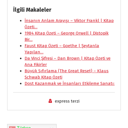
a
h
m
i
r
o
h
İlgili Makaleler
c
a
a
n
i
p
a
e
İnsanın Anlam Arayışı – Viktor Frankl | Kitap
t
i
k
n
y
r
Özeti…
b
s
l
e
t
L
e
1984 Kitap Özeti – George Orwell | Distopik
o
A
d
F
i
Bir…
Faust Kitap Özeti – Goethe | Şeytanla
o
p
I
r
n
Yapılan…
k
p
n
i
k
Da Vinci Şifresi – Dan Brown | Kitap Özeti ve
e
Ana Fikirler
Büyük Sıfırlama (The Great Reset) – Klaus
n
Schwab Kitap Özeti
d
Dost Kazanmak ve İnsanları Etkileme Sanatı:
l
y
express terzi