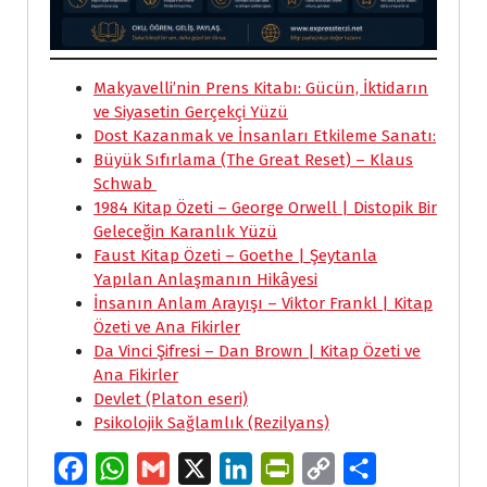
Makyavelli’nin Prens Kitabı: Gücün, İktidarın
ve Siyasetin Gerçekçi Yüzü
Dost Kazanmak ve İnsanları Etkileme Sanatı:
Büyük Sıfırlama (The Great Reset) – Klaus
Schwab
1984 Kitap Özeti – George Orwell | Distopik Bir
Geleceğin Karanlık Yüzü
Faust Kitap Özeti – Goethe | Şeytanla
Yapılan Anlaşmanın Hikâyesi
İnsanın Anlam Arayışı – Viktor Frankl | Kitap
Özeti ve Ana Fikirler
Da Vinci Şifresi – Dan Brown | Kitap Özeti ve
Ana Fikirler
Devlet (Platon eseri)
Psikolojik Sağlamlık (Rezilyans)
F
W
G
X
L
P
C
S