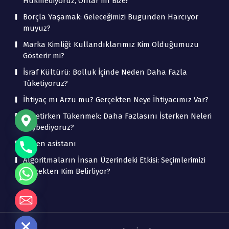
Hükmediyoruz, Onlar mı Bize?
Borçla Yaşamak: Geleceğimizi Bugünden Harcıyor
muyuz?
Marka Kimliği: Kullandıklarımız Kim Olduğumuzu
Gösterir mi?
İsraf Kültürü: Bolluk İçinde Neden Daha Fazla
Tüketiyoruz?
İhtiyaç mı Arzu mu? Gerçekten Neye İhtiyacımız Var?
Tüketirken Tükenmek: Daha Fazlasını İsterken Neleri
Kaybediyoruz?
beden asistanı
Algoritmaların İnsan Üzerindeki Etkisi: Seçimlerimizi
Gerçekten Kim Belirliyor?
de chaty