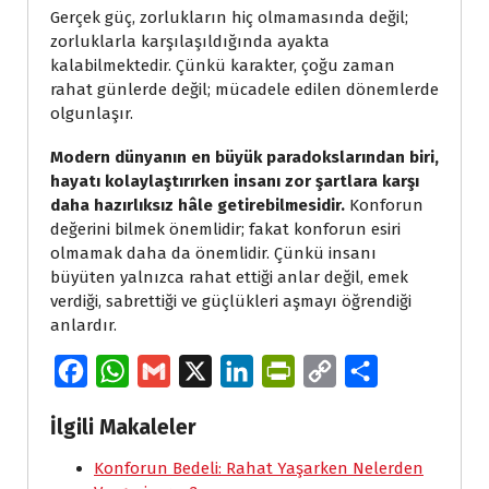
Gerçek güç, zorlukların hiç olmamasında değil;
zorluklarla karşılaşıldığında ayakta
kalabilmektedir. Çünkü karakter, çoğu zaman
rahat günlerde değil; mücadele edilen dönemlerde
olgunlaşır.
Modern dünyanın en büyük paradokslarından biri,
hayatı kolaylaştırırken insanı zor şartlara karşı
daha hazırlıksız hâle getirebilmesidir.
Konforun
değerini bilmek önemlidir; fakat konforun esiri
olmamak daha da önemlidir. Çünkü insanı
büyüten yalnızca rahat ettiği anlar değil, emek
verdiği, sabrettiği ve güçlükleri aşmayı öğrendiği
anlardır.
F
W
G
X
L
P
C
S
a
h
m
i
r
o
h
İlgili Makaleler
c
a
a
n
i
p
a
e
Konforun Bedeli: Rahat Yaşarken Nelerden
t
i
k
n
y
r