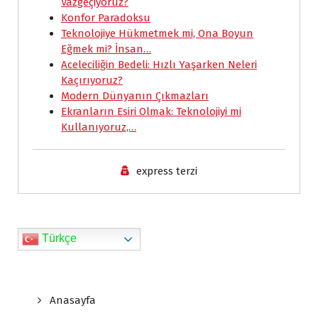
Vazgeçiyoruz?
b
s
l
e
t
L
e
Konfor Paradoksu
o
A
d
F
i
Teknolojiye Hükmetmek mi, Ona Boyun
Eğmek mi? İnsan…
o
p
I
r
n
Aceleciliğin Bedeli: Hızlı Yaşarken Neleri
k
p
n
i
k
Kaçırıyoruz?
e
Modern Dünyanın Çıkmazları
Ekranların Esiri Olmak: Teknolojiyi mi
n
Kullanıyoruz,…
d
l
express terzi
y
Türkçe
Anasayfa