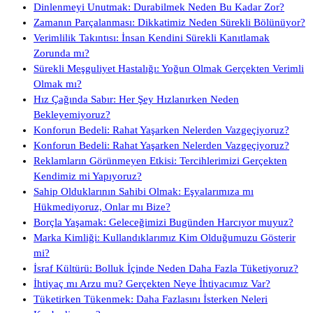
Dinlenmeyi Unutmak: Durabilmek Neden Bu Kadar Zor?
Zamanın Parçalanması: Dikkatimiz Neden Sürekli Bölünüyor?
Verimlilik Takıntısı: İnsan Kendini Sürekli Kanıtlamak
Zorunda mı?
Sürekli Meşguliyet Hastalığı: Yoğun Olmak Gerçekten Verimli
Olmak mı?
Hız Çağında Sabır: Her Şey Hızlanırken Neden
Bekleyemiyoruz?
Konforun Bedeli: Rahat Yaşarken Nelerden Vazgeçiyoruz?
Konforun Bedeli: Rahat Yaşarken Nelerden Vazgeçiyoruz?
Reklamların Görünmeyen Etkisi: Tercihlerimizi Gerçekten
Kendimiz mi Yapıyoruz?
Sahip Olduklarının Sahibi Olmak: Eşyalarımıza mı
Hükmediyoruz, Onlar mı Bize?
Borçla Yaşamak: Geleceğimizi Bugünden Harcıyor muyuz?
Marka Kimliği: Kullandıklarımız Kim Olduğumuzu Gösterir
mi?
İsraf Kültürü: Bolluk İçinde Neden Daha Fazla Tüketiyoruz?
İhtiyaç mı Arzu mu? Gerçekten Neye İhtiyacımız Var?
Tüketirken Tükenmek: Daha Fazlasını İsterken Neleri