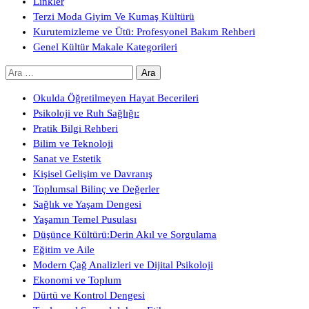
Linkler
Terzi Moda Giyim Ve Kumaş Kültürü
Kurutemizleme ve Ütü: Profesyonel Bakım Rehberi
Genel Kültür Makale Kategorileri
Arama:
Okulda Öğretilmeyen Hayat Becerileri
Psikoloji ve Ruh Sağlığı:
Pratik Bilgi Rehberi
Bilim ve Teknoloji
Sanat ve Estetik
Kişisel Gelişim ve Davranış
Toplumsal Bilinç ve Değerler
Sağlık ve Yaşam Dengesi
Yaşamın Temel Pusulası
Düşünce Kültürü:Derin Akıl ve Sorgulama
Eğitim ve Aile
Modern Çağ Analizleri ve Dijital Psikoloji
Ekonomi ve Toplum
Dürtü ve Kontrol Dengesi