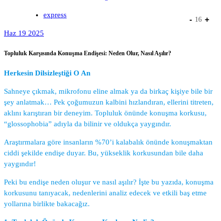
express
-
+
16
Haz 19 2025
Topluluk Karşısında Konuşma Endişesi: Neden Olur, Nasıl Aşılır?
Herkesin Dilsizleştiği O An
Sahneye çıkmak, mikrofonu eline almak ya da birkaç kişiye bile bir
şey anlatmak… Pek çoğumuzun kalbini hızlandıran, ellerini titreten,
aklını karıştıran bir deneyim. Topluluk önünde konuşma korkusu,
“glossophobia” adıyla da bilinir ve oldukça yaygındır.
Araştırmalara göre insanların %70’i kalabalık önünde konuşmaktan
ciddi şekilde endişe duyar. Bu, yükseklik korkusundan bile daha
yaygındır!
Peki bu endişe neden oluşur ve nasıl aşılır? İşte bu yazıda, konuşma
korkusunu tanıyacak, nedenlerini analiz edecek ve etkili baş etme
yollarına birlikte bakacağız.