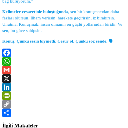
bağ kuruyorum.”
Kelimeler cesaretinle buluştuğunda
, sen bir konuşmacıdan daha
fazlası olursun. İlham verirsin, harekete geçirirsin, iz bırakırsın.
Unutma: Konuşmak, insan olmanın en güçlü yollarından biridir. Ve
sen, bu güce sahipsin.
Konuş. Çünkü sesin kıymetli. Cesur ol. Çünkü söz sende.
🗣️
Facebook
WhatsApp
Gmail
X
LinkedIn
PrintFriendly
Copy
Link
Share
İlgili Makaleler