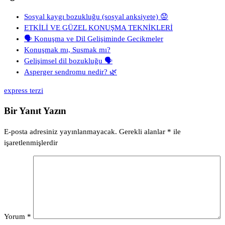
Sosyal kaygı bozukluğu (sosyal anksiyete) 😟
ETKİLİ VE GÜZEL KONUŞMA TEKNİKLERİ
🗣️ Konuşma ve Dil Gelişiminde Gecikmeler
Konuşmak mı, Susmak mı?
Gelişimsel dil bozukluğu 🗣️
Asperger sendromu nedir? 🌿
express terzi
Bir Yanıt Yazın
E-posta adresiniz yayınlanmayacak.
Gerekli alanlar
*
ile
işaretlenmişlerdir
Yorum
*