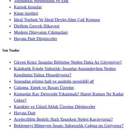
Toplumsal Sorumluluk ve Etik
Karışık konular
Kitap özetleri
İdeal Toplum Ve İdeal Devlet Altın Çağ Konusu
Dirilişin Gerçek Hikayesi
Modern Dünyanın Çıkmazları
Hayata Dair Düşünceler
Son Yazılar
Güven Krizi: İnsanlar Birbirine Neden Daha Az Güveniyor?
Kalabalık İçinde Yalnızlık: İnsanlar Arasındayken Neden
Kendimizi Yalnız Hissediyoruz?
Sonradan görme hali ve asaletin sessizliği 🌿
Çalışma, Emek ve Başarı Üzerine
Kumaşlar Kaç Derecede Yıkanmalı? Hangi Kumaş Ne Kadar
Çeker?
Karakter ve Güzel Ahlak Üzerine Düşünceler
Hayata Dair
Aceleciliğin Bedeli: Hızlı Yaşarken Neleri Kaçırıyoruz?
Beklemeyi Bilmeyen İnsan: Sabırsızlık Çağına mı Giriyoruz?