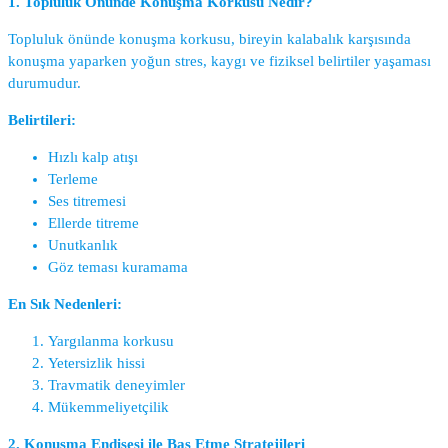
1. Topluluk Önünde Konuşma Korkusu Nedir?
Topluluk önünde konuşma korkusu, bireyin kalabalık karşısında
konuşma yaparken yoğun stres, kaygı ve fiziksel belirtiler yaşaması
durumudur.
Belirtileri:
Hızlı kalp atışı
Terleme
Ses titremesi
Ellerde titreme
Unutkanlık
Göz teması kuramama
En Sık Nedenleri:
Yargılanma korkusu
Yetersizlik hissi
Travmatik deneyimler
Mükemmeliyetçilik
2. Konuşma Endişesi ile Baş Etme Stratejileri