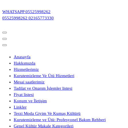
İçeriğe
geç
WHATSAPP
05525998262
05525998262
02165773330
Anasayfa
Hakkımızda
Hizmetlerimiz
Kurutemizleme Ve Ütü Hizmetleri
Mesai saatlerimiz
Tadilat ve Onarım İşlemler listesi
Fiyat listesi
Konum ve İletişim
Linkler
Terzi Moda Giyim Ve Kumaş Kültürü
Kurutemizleme ve Ütü: Profesyonel Bakım Rehberi
Genel Kültür Makale Kategorileri