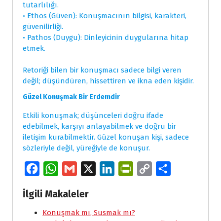
tutarlılığı.
• Ethos (Güven): Konuşmacının bilgisi, karakteri,
güvenilirliği.
• Pathos (Duygu): Dinleyicinin duygularına hitap
etmek.
Retoriği bilen bir konuşmacı sadece bilgi veren
değil; düşündüren, hissettiren ve ikna eden kişidir.
Güzel Konuşmak Bir Erdemdir
Etkili konuşmak; düşünceleri doğru ifade
edebilmek, karşıyı anlayabilmek ve doğru bir
iletişim kurabilmektir. Güzel konuşan kişi, sadece
sözleriyle değil, yüreğiyle de konuşur.
F
W
G
X
L
P
C
S
a
h
m
i
r
o
h
İlgili Makaleler
c
a
a
n
i
p
a
e
Konuşmak mı, Susmak mı?
t
i
k
n
y
r