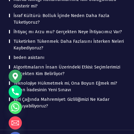
Gösterir mi?
İsraf Kültürü: Bolluk İçinde Neden Daha Fazla
Tüketiyoruz?
İhtiyaç mı Arzu mu? Gerçekten Neye İhtiyacımız Var?
Tüketirken Tükenmek: Daha Fazlasını İsterken Neleri
Kaybediyoruz?
beden asistanı
Algoritmaların İnsan Üzerindeki Etkisi: Seçimlerimizi
Gerçekten Kim Belirliyor?
Teknolojiye Hükmetmek mi, Ona Boyun Eğmek mi?
İnsan İradesinin Yeni Sınavı
Veri Çağında Mahremiyet: Gizliliğimizi Ne Kadar
Koruyabiliyoruz?
de chaty