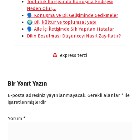
Topluluk Karşısında Konuşma Endişesi:
b
s
l
e
t
L
e
Neden Olur,…
o
A
d
F
i
🗣️ Konuşma ve Dil Gelişiminde Gecikmeler
🌍 Dil, kültür ve toplumsal yapı
o
p
I
r
n
🗣️ Aile İçi İletişimde Sık Yapılan Hatalar
k
p
n
i
k
Dilin Bozulması Düşünceyi Nasıl Zayıflatır?
e
n
express terzi
d
l
y
Bir Yanıt Yazın
E-posta adresiniz yayınlanmayacak.
Gerekli alanlar
*
ile
işaretlenmişlerdir
Yorum
*