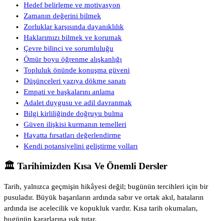
Hedef belirleme ve motivasyon
Zamanın değerini bilmek
Zorluklar karşısında dayanıklılık
Haklarımızı bilmek ve korumak
Çevre bilinci ve sorumluluğu
Ömür boyu öğrenme alışkanlığı
Topluluk önünde konuşma güveni
Düşünceleri yazıya dökme sanatı
Empati ve başkalarını anlama
Adalet duygusu ve adil davranmak
Bilgi kirliliğinde doğruyu bulma
Güven ilişkisi kurmanın temelleri
Hayatta fırsatları değerlendirme
Kendi potansiyelini geliştirme yolları
🏛️ Tarihimizden Kısa Ve Önemli Dersler
Tarih, yalnızca geçmişin hikâyesi değil; bugünün tercihleri için bir
pusuladır. Büyük başarıların ardında sabır ve ortak akıl, hataların
ardında ise acelecilik ve kopukluk vardır. Kısa tarih okumaları,
bugünün kararlarına ışık tutar.