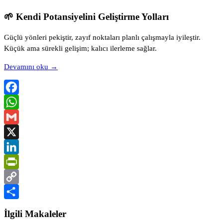
🌱 Kendi Potansiyelini Geliştirme Yolları
Güçlü yönleri pekiştir, zayıf noktaları planlı çalışmayla iyileştir.
Küçük ama sürekli gelişim; kalıcı ilerleme sağlar.
Devamını oku →
Facebook
WhatsApp
Gmail
X
LinkedIn
PrintFriendly
Copy
Link
Share
İlgili Makaleler