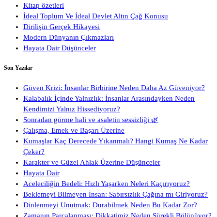
Kitap özetleri
İdeal Toplum Ve İdeal Devlet Altın Çağ Konusu
Dirilişin Gerçek Hikayesi
Modern Dünyanın Çıkmazları
Hayata Dair Düşünceler
Son Yazılar
Güven Krizi: İnsanlar Birbirine Neden Daha Az Güveniyor?
Kalabalık İçinde Yalnızlık: İnsanlar Arasındayken Neden
Kendimizi Yalnız Hissediyoruz?
Sonradan görme hali ve asaletin sessizliği 🌿
Çalışma, Emek ve Başarı Üzerine
Kumaşlar Kaç Derecede Yıkanmalı? Hangi Kumaş Ne Kadar
Çeker?
Karakter ve Güzel Ahlak Üzerine Düşünceler
Hayata Dair
Aceleciliğin Bedeli: Hızlı Yaşarken Neleri Kaçırıyoruz?
Beklemeyi Bilmeyen İnsan: Sabırsızlık Çağına mı Giriyoruz?
Dinlenmeyi Unutmak: Durabilmek Neden Bu Kadar Zor?
Zamanın Parçalanması: Dikkatimiz Neden Sürekli Bölünüyor?