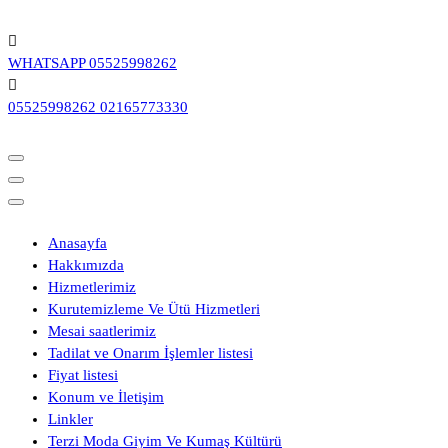
İçeriğe
geç
WHATSAPP
05525998262
05525998262
02165773330
Anasayfa
Hakkımızda
Hizmetlerimiz
Kurutemizleme Ve Ütü Hizmetleri
Mesai saatlerimiz
Tadilat ve Onarım İşlemler listesi
Fiyat listesi
Konum ve İletişim
Linkler
Terzi Moda Giyim Ve Kumaş Kültürü