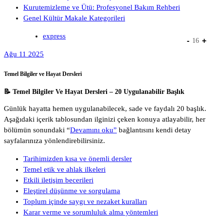
Kurutemizleme ve Ütü: Profesyonel Bakım Rehberi
Genel Kültür Makale Kategorileri
express
-
+
16
Ağu 11 2025
Temel Bilgiler ve Hayat Dersleri
📝 Temel Bilgiler Ve Hayat Dersleri – 20 Uygulanabilir Başlık
Günlük hayatta hemen uygulanabilecek, sade ve faydalı 20 başlık.
Aşağıdaki içerik tablosundan ilginizi çeken konuya atlayabilir, her
bölümün sonundaki “
Devamını oku”
bağlantısını kendi detay
sayfalarınıza yönlendirebilirsiniz.
Tarihimizden kısa ve önemli dersler
Temel etik ve ahlak ilkeleri
Etkili iletişim becerileri
Eleştirel düşünme ve sorgulama
Toplum içinde saygı ve nezaket kuralları
Karar verme ve sorumluluk alma yöntemleri