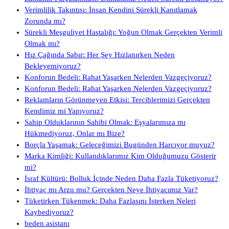
Verimlilik Takıntısı: İnsan Kendini Sürekli Kanıtlamak
Zorunda mı?
Sürekli Meşguliyet Hastalığı: Yoğun Olmak Gerçekten Verimli
Olmak mı?
Hız Çağında Sabır: Her Şey Hızlanırken Neden
Bekleyemiyoruz?
Konforun Bedeli: Rahat Yaşarken Nelerden Vazgeçiyoruz?
Konforun Bedeli: Rahat Yaşarken Nelerden Vazgeçiyoruz?
Reklamların Görünmeyen Etkisi: Tercihlerimizi Gerçekten
Kendimiz mi Yapıyoruz?
Sahip Olduklarının Sahibi Olmak: Eşyalarımıza mı
Hükmediyoruz, Onlar mı Bize?
Borçla Yaşamak: Geleceğimizi Bugünden Harcıyor muyuz?
Marka Kimliği: Kullandıklarımız Kim Olduğumuzu Gösterir
mi?
İsraf Kültürü: Bolluk İçinde Neden Daha Fazla Tüketiyoruz?
İhtiyaç mı Arzu mu? Gerçekten Neye İhtiyacımız Var?
Tüketirken Tükenmek: Daha Fazlasını İsterken Neleri
Kaybediyoruz?
beden asistanı