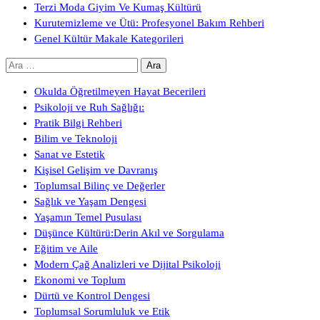
Terzi Moda Giyim Ve Kumaş Kültürü
Kurutemizleme ve Ütü: Profesyonel Bakım Rehberi
Genel Kültür Makale Kategorileri
Arama:
Okulda Öğretilmeyen Hayat Becerileri
Psikoloji ve Ruh Sağlığı:
Pratik Bilgi Rehberi
Bilim ve Teknoloji
Sanat ve Estetik
Kişisel Gelişim ve Davranış
Toplumsal Bilinç ve Değerler
Sağlık ve Yaşam Dengesi
Yaşamın Temel Pusulası
Düşünce Kültürü:Derin Akıl ve Sorgulama
Eğitim ve Aile
Modern Çağ Analizleri ve Dijital Psikoloji
Ekonomi ve Toplum
Dürtü ve Kontrol Dengesi
Toplumsal Sorumluluk ve Etik