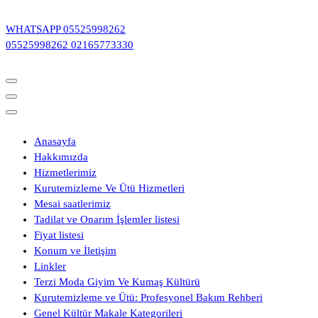
İçeriğe
geç
WHATSAPP
05525998262
05525998262
02165773330
Anasayfa
Hakkımızda
Hizmetlerimiz
Kurutemizleme Ve Ütü Hizmetleri
Mesai saatlerimiz
Tadilat ve Onarım İşlemler listesi
Fiyat listesi
Konum ve İletişim
Linkler
Terzi Moda Giyim Ve Kumaş Kültürü
Kurutemizleme ve Ütü: Profesyonel Bakım Rehberi
Genel Kültür Makale Kategorileri