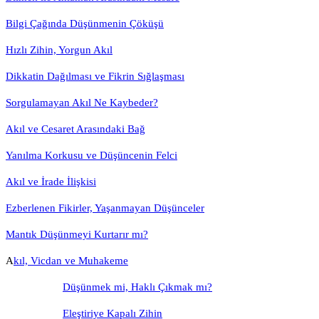
Bilgi Çağında Düşünmenin Çöküşü
Hızlı Zihin, Yorgun Akıl
Dikkatin Dağılması ve Fikrin Sığlaşması
Sorgulamayan Akıl Ne Kaybeder?
Akıl ve Cesaret Arasındaki Bağ
Yanılma Korkusu ve Düşüncenin Felci
Akıl ve İrade İlişkisi
Ezberlenen Fikirler, Yaşanmayan Düşünceler
Mantık Düşünmeyi Kurtarır mı?
A
kıl, Vicdan ve Muhakeme
Düşünmek mi, Haklı Çıkmak mı?
Eleştiriye Kapalı Zihin