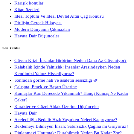
Karışık konular
Kitap özetleri
İdeal Toplum Ve İdeal Devlet Altın Çağ Konusu
Dirilişin Gerçek Hikayesi
Modern Dünyanın Çıkmazları
Hayata Dair Düşünceler
Son Yazılar
Güven Krizi: İnsanlar Birbirine Neden Daha Az Güveniyor?
Kalabalık İçinde Yalnızlık: İnsanlar Arasındayken Neden
Kendimizi Yalnız Hissediyoruz?
Sonradan görme hali ve asaletin sessizliği 🌿
Çalışma, Emek ve Başarı Üzerine
Kumaşlar Kaç Derecede Yıkanmalı? Hangi Kumaş Ne Kadar
Çeker?
Karakter ve Güzel Ahlak Üzerine Düşünceler
Hayata Dair
Aceleciliğin Bedeli: Hızlı Yaşarken Neleri Kaçırıyoruz?
Beklemeyi Bilmeyen İnsan: Sabırsızlık Çağına mı Giriyoruz?
Dinlenmeyi Unutmak: Durabilmek Neden Bu Kadar Zor?