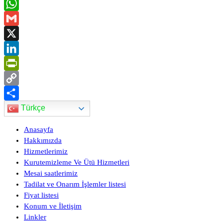
Facebook
WhatsApp
Gmail
X
LinkedIn
PrintFriendly
Copy
Türkçe
Link
Share
Anasayfa
Hakkımızda
Hizmetlerimiz
Kurutemizleme Ve Ütü Hizmetleri
Mesai saatlerimiz
Tadilat ve Onarım İşlemler listesi
Fiyat listesi
Konum ve İletişim
Linkler