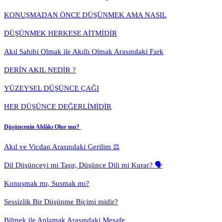
KONUŞMADAN ÖNCE DÜŞÜNMEK AMA NASIL
DÜŞÜNMEK HERKESE AİTMİDİR
Akıl Sahibi Olmak ile Akıllı Olmak Arasındaki Fark
DERİN AKIL NEDİR ?
YÜZEYSEL DÜŞÜNCE ÇAĞI
HER DÜŞÜNCE DEĞERLİMİDİR
Düşüncenin Ahlâkı Olur mu?
Akıl ve Vicdan Arasındaki Gerilim ⚖️
Dil Düşünceyi mi Taşır, Düşünce Dili mi Kurar? 🗣️
Konuşmak mı, Susmak mı?
Sessizlik Bir Düşünme Biçimi midir?
Bilmek ile Anlamak Arasındaki Mesafe