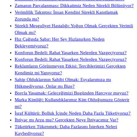
Zamanın Parçalanması: Dikkatimiz Neden Sürekli Bölünüyor?
Verimlilik Takıntısı: İnsan Kendini Sürekli Kanıtlamak
Zorunda mı?
Sürekli Meşguliyet Hastalığı: Yoğun Olmak Gerçekten Verimli
Olmak mı?
Hız Çağında Sabır: Her Şey Hızlanırken Neden
Bekleyemiyoruz?
Konforun Bedeli: Rahat Yaşarken Nelerden Vazgeçiyoruz?
Konforun Bedeli: Rahat Yaşarken Nelerden Vazgeçiyoruz?
Reklamların Görünmeyen Etkisi: Tercihlerimizi Gerçekten
Kendimiz mi Yapıyoruz?
Sahip Olduklarının Sahibi Olmak: Eşyalarımıza mı
Hükmediyoruz, Onlar mı Bize?
Borçla Yaşamak: Geleceğimizi Bugünden Harcıyor muyuz?
Marka Kimliği: Kullandıklarımız Kim Olduğumuzu Gösterir
mi?
İsraf Kültürü: Bolluk İçinde Neden Daha Fazla Tüketiyoruz?
İhtiyaç mı Arzu mu? Gerçekten Neye İhtiyacımız Var?
Tüketirken Tükenmek: Daha Fazlasını İsterken Neleri
Kaybediyoruz?