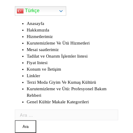
d
Türkçe
l
Anasayfa
y
Hakkımızda
Hizmetlerimiz
Kurutemizleme Ve Ütü Hizmetleri
Mesai saatlerimiz
Tadilat ve Onarım İşlemler listesi
Fiyat listesi
Konum ve İletişim
Linkler
Terzi Moda Giyim Ve Kumaş Kültürü
Kurutemizleme ve Ütü: Profesyonel Bakım
Rehberi
Genel Kültür Makale Kategorileri
Arama: