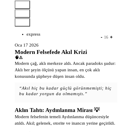
İ
ç
e
r
i
express
ğ
-
+
16
e
Oca 17 2026
g
Modern Felsefede Akıl Krizi
e
🧠⚠️
ç
Modern çağ, aklı merkeze aldı. Ancak paradoks şudur:
Aklı her şeyin ölçüsü yapan insan, en çok aklı
konusunda şüpheye düşen insan oldu.
“Akıl hiç bu kadar güçlü görünmemişti; hiç
bu kadar yorgun da olmamıştı.”
Aklın Tahtı: Aydınlanma Mirası 💡
Modern felsefenin temeli Aydınlanma düşüncesiyle
atıldı. Akıl; gelenek, otorite ve inancın yerine geçirildi.