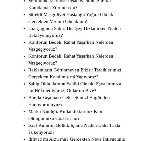
Verimlilik Takıntısı: İnsan Kendini Sürekli
Kanıtlamak Zorunda mı?
Sürekli Meşguliyet Hastalığı: Yoğun Olmak
Gerçekten Verimli Olmak mı?
Hız Çağında Sabır: Her Şey Hızlanırken Neden
Bekleyemiyoruz?
Konforun Bedeli: Rahat Yaşarken Nelerden
Vazgeçiyoruz?
Konforun Bedeli: Rahat Yaşarken Nelerden
Vazgeçiyoruz?
Reklamların Görünmeyen Etkisi: Tercihlerimizi
Gerçekten Kendimiz mi Yapıyoruz?
Sahip Olduklarının Sahibi Olmak: Eşyalarımıza
mı Hükmediyoruz, Onlar mı Bize?
Borçla Yaşamak: Geleceğimizi Bugünden
Harcıyor muyuz?
Marka Kimliği: Kullandıklarımız Kim
Olduğumuzu Gösterir mi?
İsraf Kültürü: Bolluk İçinde Neden Daha Fazla
Tüketiyoruz?
İhtiyaç mı Arzu mu? Gerçekten Neye İhtiyacımız