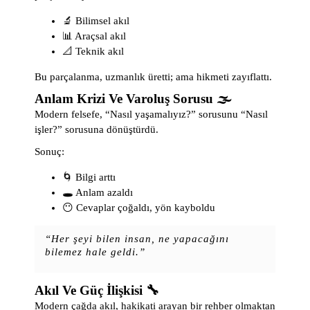
🔬 Bilimsel akıl
📊 Araçsal akıl
📐 Teknik akıl
Bu parçalanma, uzmanlık üretti; ama hikmeti zayıflattı.
Anlam Krizi Ve Varoluş Sorusu 🌫️
Modern felsefe, “Nasıl yaşamalıyız?” sorusunu “Nasıl
işler?” sorusuna dönüştürdü.
Sonuç:
🌀 Bilgi arttı
🕳️ Anlam azaldı
😶 Cevaplar çoğaldı, yön kayboldu
“Her şeyi bilen insan, ne yapacağını
bilemez hale geldi.”
Akıl Ve Güç İlişkisi 🔧
Modern çağda akıl, hakikati arayan bir rehber olmaktan