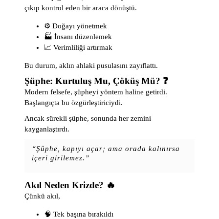
çıkıp kontrol eden bir araca dönüştü.
⚙️ Doğayı yönetmek
🏭 İnsanı düzenlemek
📈 Verimliliği artırmak
Bu durum, aklın ahlaki pusulasını zayıflattı.
Şüphe: Kurtuluş Mu, Çöküş Mü? ❓
Modern felsefe, şüpheyi yöntem haline getirdi.
Başlangıçta bu özgürleştiriciydi.
Ancak sürekli şüphe, sonunda her zemini
kayganlaştırdı.
“Şüphe, kapıyı açar; ama orada kalınırsa
içeri girilemez.”
Akıl Neden Krizde? 🔥
Çünkü akıl,
🧠 Tek başına bırakıldı