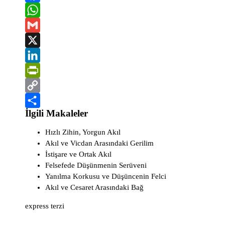
F
a
W
c
h
G
e
a
m
X
b
t
a
L
o
s
i
i
P
o
A
l
n
r
C
İlgili Makaleler
k
p
k
i
o
S
p
e
n
p
h
Hızlı Zihin, Yorgun Akıl
Akıl ve Vicdan Arasındaki Gerilim
d
t
y
a
İstişare ve Ortak Akıl
I
F
L
r
Felsefede Düşünmenin Serüveni
n
r
i
e
Yanılma Korkusu ve Düşüncenin Felci
Akıl ve Cesaret Arasındaki Bağ
i
n
e
k
express terzi
n