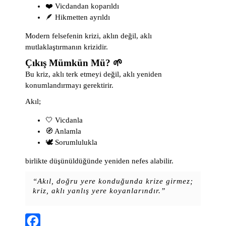
❤️ Vicdandan koparıldı
🪶 Hikmetten ayrıldı
Modern felsefenin krizi, aklın değil, aklı
mutlaklaştırmanın krizidir.
Çıkış Mümkün Mü? 🌱
Bu kriz, aklı terk etmeyi değil, aklı yeniden
konumlandırmayı gerektirir.
Akıl;
🤍 Vicdanla
🧭 Anlamla
🕊️ Sorumlulukla
birlikte düşünüldüğünde yeniden nefes alabilir.
“Akıl, doğru yere konduğunda krize girmez;
kriz, aklı yanlış yere koyanlarındır.”