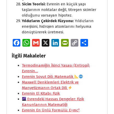
Sicim Teorisi:
Evrenin en küçük yapı
taşlarının noktalar değil, titreşen sicimler
olduğunu varsayan hipotez.
Yıldızların Çekirdek Füzyonu:
Yıldızların
enerjisini, hidrojen atomlarını helyuma
dönüştürerek üretmesi.
F
W
G
X
L
P
C
S
a
h
m
i
r
o
h
İlgili Makaleler
c
a
a
n
i
p
a
e
Termodinamiğin İkinci Yasası (Entropi):
t
i
k
n
y
r
Evrenin…
b
s
l
e
t
L
e
Evrenin Soyut Dili: Matematik
o
A
d
F
i
Maxwell Denklemleri: Elektrik ve
Manyetizmanın Ortak Dili
o
p
I
r
n
Evrenin El Kitabı: Fizik
k
p
n
i
k
Evrendeki Hassas Dengeler: Fizik
e
Kanunlarının Matematiği
Evrenin En Ünlü Formülü: E=mc²
n