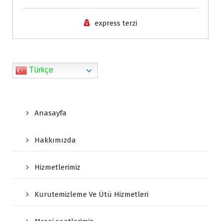
d
express terzi
l
y
Türkçe
Anasayfa
Hakkımızda
Hizmetlerimiz
Kurutemizleme Ve Ütü Hizmetleri