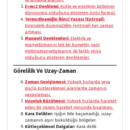
ve anlama aracıdır.
E=mc2 Denklemi:
Kütle ve enerjinin birbirinin
dönüşümü olduğunu gösteren ünlü formül.
Termodinamiğin İkinci Yasası (Entropi):
Evrendeki düzensizliğin (entropi) her zaman
artması.
Maxwell Denklemleri:
Elektrik ve
manyetizmanın tek bir kuvvetin, yani
elektromanyetizmanın, iki farklı yönü
olduğunu gösteren denklemler.
Görelilik Ve Uzay-Zaman
Zaman Genişlemesi:
Yüksek hızlarda veya
güçlü kütleçekimsel alanlarda zamanın
yavaşlaması.
Uzunluk Büzülmesi:
Yüksek hızlarda hareket
eden bir cismin hareket yönünde kısalması.
Kara Delikler:
Işığın bile kaçamadığı, uzay-
zamanın aşırı büküldüğü bölgeler.
Kütleçekimsel Dalgalar:
Kara delik