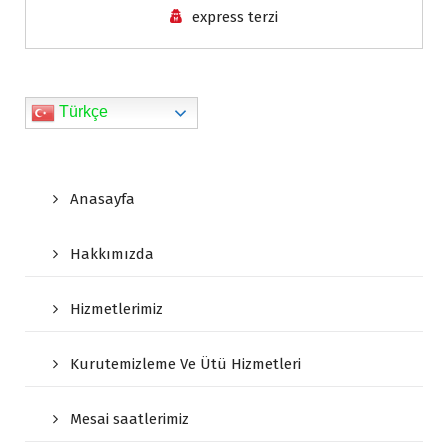
express terzi
l
y
Türkçe
Anasayfa
Hakkımızda
Hizmetlerimiz
Kurutemizleme Ve Ütü Hizmetleri
Mesai saatlerimiz