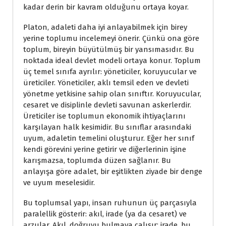
kadar derin bir kavram olduğunu ortaya koyar.
Platon, adaleti daha iyi anlayabilmek için birey
yerine toplumu incelemeyi önerir. Çünkü ona göre
toplum, bireyin büyütülmüş bir yansımasıdır. Bu
noktada ideal devlet modeli ortaya konur. Toplum
üç temel sınıfa ayrılır: yöneticiler, koruyucular ve
üreticiler. Yöneticiler, aklı temsil eden ve devleti
yönetme yetkisine sahip olan sınıftır. Koruyucular,
cesaret ve disiplinle devleti savunan askerlerdir.
Üreticiler ise toplumun ekonomik ihtiyaçlarını
karşılayan halk kesimidir. Bu sınıflar arasındaki
uyum, adaletin temelini oluşturur. Eğer her sınıf
kendi görevini yerine getirir ve diğerlerinin işine
karışmazsa, toplumda düzen sağlanır. Bu
anlayışa göre adalet, bir eşitlikten ziyade bir denge
ve uyum meselesidir.
Bu toplumsal yapı, insan ruhunun üç parçasıyla
paralellik gösterir: akıl, irade (ya da cesaret) ve
arzular. Akıl, doğruyu bulmaya çalışır; irade, bu