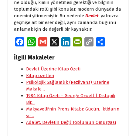
ne olduğu, kimin yönetmesi gerektiği ve bilginin
toplumdaki rolü gibi konular, modern dünyada da
önemini yitirmemiştir. Bu nedenle
Devlet
, yalnızca
geçmişe ait bir eser değil, aynı zamanda bugünü
anlamak için de değerli bir kaynaktır.
F
W
G
X
L
P
C
S
a
h
m
i
r
o
h
İlgili Makaleler
c
a
a
n
i
p
a
e
Devlet Üzerine Kitap Özeti
t
i
k
n
y
r
Kitap özetleri
b
s
l
e
t
L
e
Psikolojik Sağlamlık (Rezilyans) Üzerine
o
A
d
F
i
Makale…
1984 Kitap Özeti – George Orwell | Distopik
o
p
I
r
n
Bir…
k
p
n
i
k
Makyavelli'nin Prens Kitabı: Gücün, İktidarın
e
ve…
Adalet: Devletin Değil Toplumun Omurgası
n
d