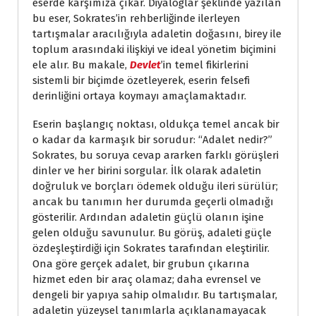
eserde karşımıza çıkar. Diyaloglar şeklinde yazılan
bu eser, Sokrates’in rehberliğinde ilerleyen
tartışmalar aracılığıyla adaletin doğasını, birey ile
toplum arasındaki ilişkiyi ve ideal yönetim biçimini
ele alır. Bu makale,
Devlet
’in temel fikirlerini
sistemli bir biçimde özetleyerek, eserin felsefi
derinliğini ortaya koymayı amaçlamaktadır.
Eserin başlangıç noktası, oldukça temel ancak bir
o kadar da karmaşık bir sorudur: “Adalet nedir?”
Sokrates, bu soruya cevap ararken farklı görüşleri
dinler ve her birini sorgular. İlk olarak adaletin
doğruluk ve borçları ödemek olduğu ileri sürülür;
ancak bu tanımın her durumda geçerli olmadığı
gösterilir. Ardından adaletin güçlü olanın işine
gelen olduğu savunulur. Bu görüş, adaleti güçle
özdeşleştirdiği için Sokrates tarafından eleştirilir.
Ona göre gerçek adalet, bir grubun çıkarına
hizmet eden bir araç olamaz; daha evrensel ve
dengeli bir yapıya sahip olmalıdır. Bu tartışmalar,
adaletin yüzeysel tanımlarla açıklanamayacak