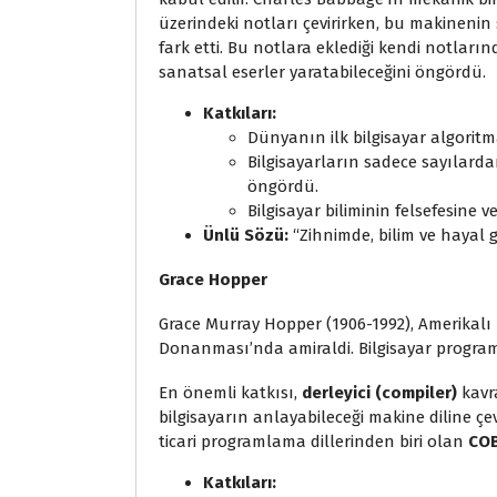
üzerindeki notları çevirirken, bu makinenin 
fark etti. Bu notlara eklediği kendi notlar
sanatsal eserler yaratabileceğini öngördü.
Katkıları:
Dünyanın ilk bilgisayar algoritm
Bilgisayarların sadece sayılarda
öngördü.
Bilgisayar biliminin felsefesine 
Ünlü Sözü:
“Zihnimde, bilim ve hayal gü
Grace Hopper
Grace Murray Hopper (1906-1992), Amerikalı bi
Donanması’nda amiraldi. Bilgisayar programl
En önemli katkısı,
derleyici (compiler)
kavr
bilgisayarın anlayabileceği makine diline çev
ticari programlama dillerinden biri olan
CO
Katkıları: