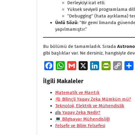
Derleyiciyi icat etti.
Yüksek seviyeli programlama dille
“Debugging” (hata ayıklama) ter
Ünlü Sözü:
“Bir gemi limanda güvende
yapılmamıştır.”
Bu bölümü de tamamladık. Sırada
Astrono
gibi başlıklar var. Ne dersiniz, hangisiyle d
F
W
G
X
L
P
C
a
h
m
i
r
o
İlgili Makaleler
c
a
a
n
i
p
e
Matematik ve Mantık
t
i
k
n
y
🧠 Bilinçli Yapay Zeka Mümkün mü?
b
s
l
e
t
L
Teknoloji, Elektrik ve Mühendislik
o
A
d
F
i
🤖 Yapay Zeka Nedir?
💻 Bilgisayar Mühendisliği
o
p
I
r
n
Felsefe ve Bilim Felsefesi
k
p
n
i
k