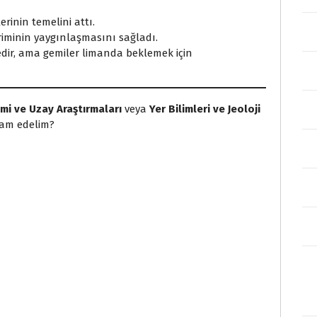
rinin temelini attı.
iminin yaygınlaşmasını sağladı.
dir, ama gemiler limanda beklemek için
mi ve Uzay Araştırmaları
veya
Yer Bilimleri ve Jeoloji
evam edelim?
S
h
a
r
e