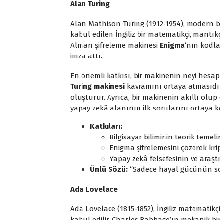
Alan Turing
Alan Mathison Turing (1912-1954), modern bi
kabul edilen İngiliz bir matematikçi, mantık
Alman şifreleme makinesi
Enigma
‘nın kodla
imza attı.
En önemli katkısı, bir makinenin neyi hesa
Turing makinesi
kavramını ortaya atmasıdır.
oluşturur. Ayrıca, bir makinenin akıllı olup
yapay zekâ alanının ilk sorularını ortaya 
Katkıları:
Bilgisayar biliminin teorik temelin
Enigma şifrelemesini çözerek kri
Yapay zekâ felsefesinin ve araş
Ünlü Sözü:
“Sadece hayal gücünün so
Ada Lovelace
Ada Lovelace (1815-1852), İngiliz matematikçi
kabul edilir. Charles Babbage’ın mekanik bi