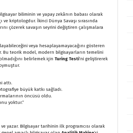
lgisayar biliminin ve yapay zekânın babası olarak
çı ve kriptologdur. İkinci Dünya Savaşı sırasında
rını çözerek savaşın seyrini değiştiren çalışmalara
playabileceğini veya hesaplayamayacağını gösteren
 Bu teorik model, modern bilgisayarların temelini
 olmadığını belirlemek için
Turing Testi
‘ni geliştirerek
koymuştur.
i attı.
ptografiye büyük katkı sağladı.
tırmalarının öncüsü oldu.
nu yoktur.”
 ve yazar. Bilgisayar tarihinin ilk programcısı olarak
r genel amaçlı bilgisayar olan
Analitik Makine
‘si