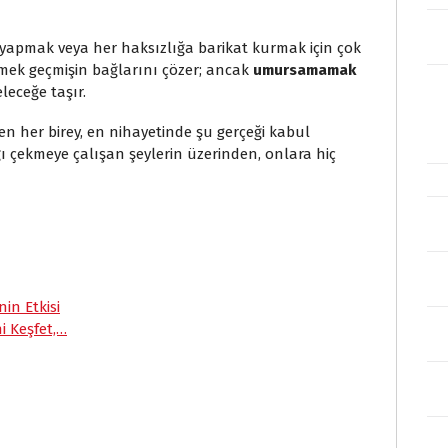
 yapmak veya her haksızlığa barikat kurmak için çok
etmek geçmişin bağlarını çözer; ancak
umursamamak
leceğe taşır.
en her birey, en nihayetinde şu gerçeği kabul
ğı çekmeye çalışan şeylerin üzerinden, onlara hiç
S
h
a
n Etkisi
r
ni Keşfet,…
e