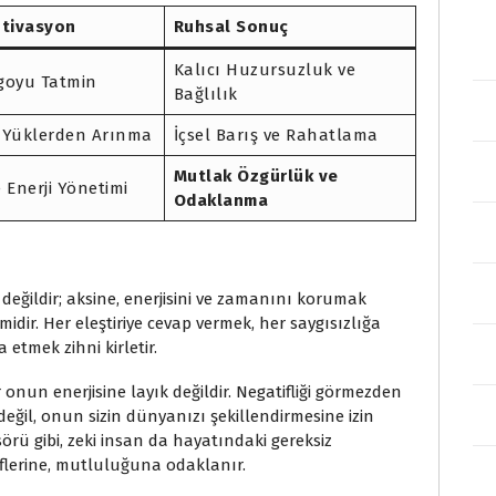
tivasyon
Ruhsal Sonuç
Kalıcı Huzursuzluk ve
Egoyu Tatmin
Bağlılık
e Yüklerden Arınma
İçsel Barış ve Rahatlama
Mutlak Özgürlük ve
Enerji Yönetimi
Odaklanma
değildir; aksine, enerjisini ve zamanını korumak
çimidir. Her eleştiriye cevap vermek, her saygısızlığa
etmek zihni kirletir.
r onun enerjisine layık değildir. Negatifliği görmezden
değil, onun sizin dünyanızı şekillendirmesine izin
sörü gibi, zeki insan da hayatındaki gereksiz
flerine, mutluluğuna odaklanır.