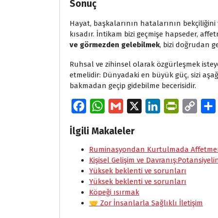
Sonuç
Hayat, başkalarının hatalarının bekçiliğini
kısadır. İntikam bizi geçmişe hapseder, aff
ve görmezden gelebilmek
, bizi doğrudan ge
Ruhsal ve zihinsel olarak özgürleşmek istey
etmelidir: Dünyadaki en büyük güç, sizi aşa
bakmadan geçip gidebilme becerisidir.
F
W
G
X
L
P
C
a
h
m
i
r
o
İlgili Makaleler
c
a
a
n
i
p
e
Ruminasyondan Kurtulmada Affetmeni
t
i
k
n
y
Kişisel Gelişim ve Davranış:Potansiyeli
b
s
l
e
t
L
Yüksek beklenti ve sorunları
o
A
d
F
i
Yüksek beklenti ve sorunları
Köpeği ısırmak
o
p
I
r
n
🤝 Zor İnsanlarla Sağlıklı İletişim
k
p
n
i
k