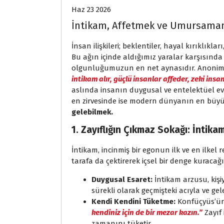
Haz 23 2026
İntikam, Affetmek ve Umursamam
İnsan ilişkileri; beklentiler, hayal kırıklıkla
Bu ağın içinde aldığımız yaralar karşısında v
olgunluğumuzun en net aynasıdır. Anonim bir
intikam alır, güçlü insanlar affeder, zeki ins
aslında insanın duygusal ve entelektüel e
en zirvesinde ise modern dünyanın en büyük
gelebilmek.
1. Zayıflığın Çıkmaz Sokağı: İntika
İntikam, incinmiş bir egonun ilk ve en ilkel re
tarafa da çektirerek içsel bir denge kuracağ
Duygusal Esaret:
İntikam arzusu, kişiy
sürekli olarak geçmişteki acıyla ve ge
Kendi Kendini Tüketme:
Konfüçyüs’ün 
kendiniz için de bir mezar kazın.”
Zayıf 
zamanını tüketir.