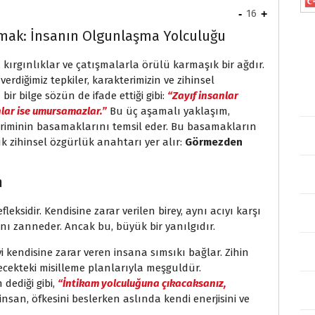
-
16
+
ak: İnsanın Olgunlaşma Yolculuğu
rı, kırgınlıklar ve çatışmalarla örülü karmaşık bir ağdır.
erdiğimiz tepkiler, karakterimizin ve zihinsel
 bilge sözün de ifade ettiği gibi:
“Zayıf insanlar
anlar ise umursamazlar.”
Bu üç aşamalı yaklaşım,
vriminin basamaklarını temsil eder. Bu basamakların
 zihinsel özgürlük anahtarı yer alır:
Görmezden
m
fleksidir. Kendisine zarar verilen birey, aynı acıyı karşı
ını zanneder. Ancak bu, büyük bir yanılgıdır.
i kendisine zarar veren insana sımsıkı bağlar. Zihin
lecekteki misilleme planlarıyla meşguldür.
dediği gibi,
“İntikam yolculuğuna çıkacaksanız,
insan, öfkesini beslerken aslında kendi enerjisini ve