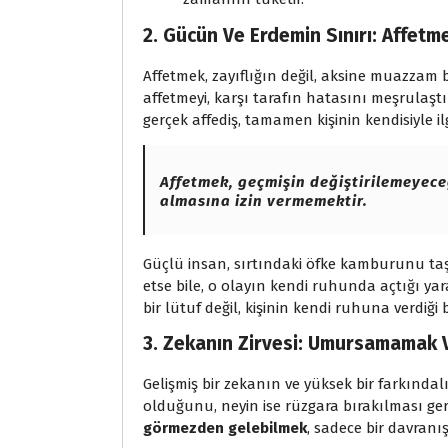
2. Gücün Ve Erdemin Sınırı: Affetm
Affetmek, zayıflığın değil, aksine muazzam b
affetmeyi, karşı tarafın hatasını meşrulaş
gerçek affediş, tamamen kişinin kendisiyle ilgi
Affetmek, geçmişin değiştirilemeyeceğ
almasına izin vermemektir.
Güçlü insan, sırtındaki öfke kamburunu ta
etse bile, o olayın kendi ruhunda açtığı yara
bir lütuf değil, kişinin kendi ruhuna verdiği 
3. Zekanın Zirvesi: Umursamamak
Gelişmiş bir zekanın ve yüksek bir farkındal
olduğunu, neyin ise rüzgara bırakılması gere
görmezden gelebilmek
, sadece bir davranış