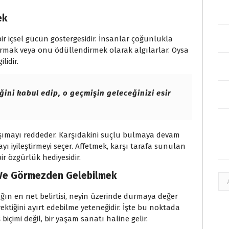
ek
ir içsel gücün göstergesidir. İnsanlar çoğunlukla
tırmak veya onu ödüllendirmek olarak algılarlar. Oysa
lidir.
ini kabul edip, o geçmişin geleceğinizi esir
şımayı reddeder. Karşıdakini suçlu bulmaya devam
yı iyileştirmeyi seçer. Affetmek, karşı tarafa sunulan
bir özgürlük hediyesidir.
 Ve Görmezden Gelebilmek
Ar
ığın en net belirtisi, neyin üzerinde durmaya değer
ktiğini ayırt edebilme yeteneğidir. İşte bu noktada
 biçimi değil, bir yaşam sanatı haline gelir.