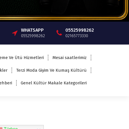
n
p
h
d
t
y
a
I
F
L
r
n
r
WHATSAPP
05525998262
i
e
05525998262
02165773330
i
n
e
k
n
eme Ve Ütü Hizmetleri
Mesai saatlerimiz
d
kler
Terzi Moda Giyim Ve Kumaş Kültürü
l
ehberi
Genel Kültür Makale Kategorileri
y