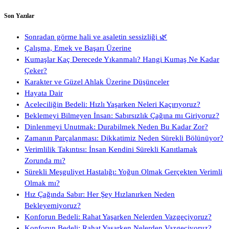
Son Yazılar
Sonradan görme hali ve asaletin sessizliği 🌿
Çalışma, Emek ve Başarı Üzerine
Kumaşlar Kaç Derecede Yıkanmalı? Hangi Kumaş Ne Kadar
Çeker?
Karakter ve Güzel Ahlak Üzerine Düşünceler
Hayata Dair
Aceleciliğin Bedeli: Hızlı Yaşarken Neleri Kaçırıyoruz?
Beklemeyi Bilmeyen İnsan: Sabırsızlık Çağına mı Giriyoruz?
Dinlenmeyi Unutmak: Durabilmek Neden Bu Kadar Zor?
Zamanın Parçalanması: Dikkatimiz Neden Sürekli Bölünüyor?
Verimlilik Takıntısı: İnsan Kendini Sürekli Kanıtlamak
Zorunda mı?
Sürekli Meşguliyet Hastalığı: Yoğun Olmak Gerçekten Verimli
Olmak mı?
Hız Çağında Sabır: Her Şey Hızlanırken Neden
Bekleyemiyoruz?
Konforun Bedeli: Rahat Yaşarken Nelerden Vazgeçiyoruz?
Konforun Bedeli: Rahat Yaşarken Nelerden Vazgeçiyoruz?