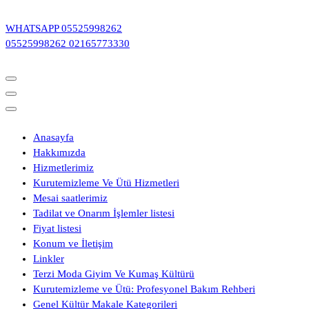
İçeriğe
geç
WHATSAPP
05525998262
05525998262
02165773330
Anasayfa
Hakkımızda
Hizmetlerimiz
Kurutemizleme Ve Ütü Hizmetleri
Mesai saatlerimiz
Tadilat ve Onarım İşlemler listesi
Fiyat listesi
Konum ve İletişim
Linkler
Terzi Moda Giyim Ve Kumaş Kültürü
Kurutemizleme ve Ütü: Profesyonel Bakım Rehberi
Genel Kültür Makale Kategorileri