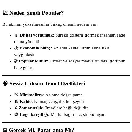
📈 Neden Şimdi Popüler?
Bu akımın yükselmesinin birkaç önemli nedeni var:
📱
Dijital yorgunluk:
Sürekli gösteriş görmek insanları sade
olana yöneltti
💰
Ekonomik bilinç:
Az ama kaliteli ürün alma fikri
yaygınlaştı
🎬
Popüler kültür:
Diziler ve sosyal medya bu tarzı görünür
hale getirdi
🧠 Sessiz Lüksün Temel Özellikleri
🎯
Minimalizm:
Az ama doğru parça
🧵
Kalite:
Kumaş ve işçilik her şeydir
⏳
Zamansızlık:
Trendlere bağlı değildir
🚫
Logo karşıtlığı:
Marka bağırmaz, stil konuşur
⚖️ Gerçek Mi, Pazarlama Mı?