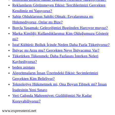
Reklamların Görünmeyen Etkisi: Tercihlerimizi Gerçekten
Kendimiz mi Yapıyoruz?
Sahip Olduklarının Sahibi Olmak: Eşyalarımıza mı
Hükmediyoruz, Onlar mı Bize?
Borçla Yaşamak: Geleceğimizi Bugünden Harcıyor muyuz?
Marka Kimliği: Kullandıklarımız Kim Olduğumuzu Gösterir
mi?
İsraf Kültürü: Bolluk İçinde Neden Daha Fazla Tüketiyoruz?
İhtiyaç mı Arzu mu? Gerçekten Neye İhtiyacımız Var?
Tüketirken Tükenmek: Daha Fazlasını İsterken Neleri
Kaybediyoruz?
beden asistanı
Algoritmaların İnsan Üzerindeki Etkisi: Seçimlerimizi
Gerçekten Kim Belirliyor?
Teknolojiye Hükmetmek mi, Ona Boyun Eğmek mi? İnsan
İradesinin Yeni Sınavı
Veri Çağında Mahremiyet: Gizliliğimizi Ne Kadar
Koruyabiliyoruz?
www.expressterzi.net