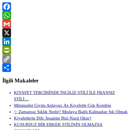
Facebook
WhatsApp
Gmail
X
LinkedIn
PrintFriendly
Copy
Link
Share
İlgili Makaleler
KIYAFET TERCİHİNDE İNGİLİZ STİLİ İLE FRANSIZ
STİLİ…
Minimalist Giyim Anlayışı: Az Kıyafetle Çok Kombin
✨ Zamansız Şıklık Nedir? Modaya Bağlı Kalmadan Şık Olmak
Kıyafetlerin Dili: İnsanlar Bizi Nasıl Okur?
KUSURSUZ BİR ERKEK STİLİNİN OLMAZSA