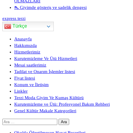
OLMAZLARI
👠 Giyimde gösteriş ve sadelik dengesi
express terzi
Türkçe
Anasayfa
Hakkımızda
Hizmetlerimiz
Kurutemizleme Ve Ütü Hizmetleri
Mesai saatlerimiz
Tadilat ve Onarım İşlemler listesi
Fiyat listesi
Konum ve İletişim
Linkler
Terzi Moda Giyim Ve Kumaş Kültürü
Kurutemizleme ve Ütü: Profesyonel Bakım Rehberi
Genel Kültür Makale Kategorileri
Arama:
Okulda Öğretilmeyen Hayat Becerileri