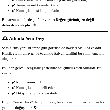
✔️ Temiz ve net kesimler kullanılır
✔️ Kumaş kalitesi ön plandadır
Bu tarzın temelinde şu fikir vardır:
Değer, görünüşten değil
detaydan anlaşılır.
🎯
🕰️ Aslında Yeni Değil
Sessiz lüks yeni bir trend gibi görünse de kökleri oldukça eskidir.
Klasik giyim anlayışı ve özellikle İtalyan terziliği bu stilin temelini
oluşturur.
Eskiden gerçek zenginlik gösterilmezdi çünkü zaten bilinirdi. Bu
yüzden:
✔️ Kalite konuşurdu
✔️ Kumaş kendini belli ederdi
✔️ Dikiş ustalığı fark yaratırdı
Bugün “sessiz lüks” dediğimiz şey, bu anlayışın modern dünyadaki
yeniden doğuşudur. 🔄