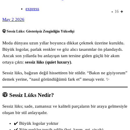
express
-
+
16
May 2 2026
🤫 Sessiz Lüks: Gösterişsiz Zenginliğin Yükselişi
Moda dünyası uzun yıllar boyunca dikkat çekmek üzerine kuruldu.
Büyük logolar, parlak renkler ve göz alıcı tasarımlar ön plandaydı.
Ancak son yıllarda bu anlayışın tam tersine giden güçlü bir akım
ortaya çıktı:
sessiz lüks (quiet luxury)
.
Sessiz lüks, bağıran değil hissettiren bir stildir. “Bakın ne giyiyorum”
demek yerine, “nasıl göründüğümü fark et” mesajı verir. ✨
🧥 Sessiz Lüks Nedir?
Sessiz lüks; sade, zamansız ve kaliteli parçaların bir araya gelmesiyle
oluşan bir stil anlayışıdır.
✔️ Büyük logolar yoktur
✔️ Nötr renkler tercih edilir (bej, krem, gri, siyah)