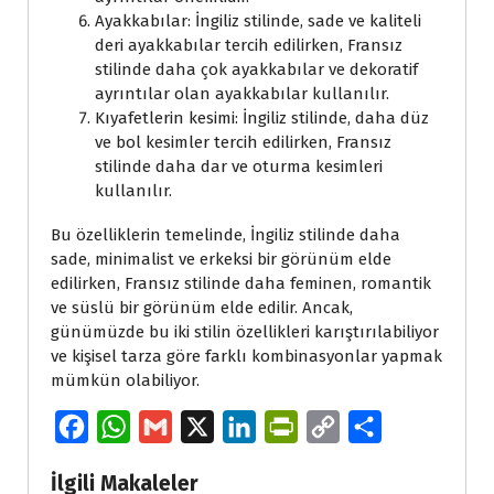
Ayakkabılar: İngiliz stilinde, sade ve kaliteli
deri ayakkabılar tercih edilirken, Fransız
stilinde daha çok ayakkabılar ve dekoratif
ayrıntılar olan ayakkabılar kullanılır.
Kıyafetlerin kesimi: İngiliz stilinde, daha düz
ve bol kesimler tercih edilirken, Fransız
stilinde daha dar ve oturma kesimleri
kullanılır.
Bu özelliklerin temelinde, İngiliz stilinde daha
sade, minimalist ve erkeksi bir görünüm elde
edilirken, Fransız stilinde daha feminen, romantik
ve süslü bir görünüm elde edilir. Ancak,
günümüzde bu iki stilin özellikleri karıştırılabiliyor
ve kişisel tarza göre farklı kombinasyonlar yapmak
mümkün olabiliyor.
F
W
G
X
L
P
C
S
a
h
m
i
r
o
h
İlgili Makaleler
c
a
a
n
i
p
a