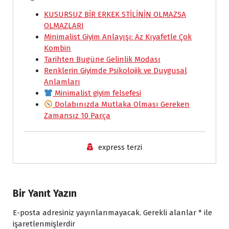
e
KUSURSUZ BİR ERKEK STİLİNİN OLMAZSA
t
i
k
n
y
r
OLMAZLARI
b
s
l
e
t
L
e
Minimalist Giyim Anlayışı: Az Kıyafetle Çok
o
A
d
F
i
Kombin
Tarihten Bugüne Gelinlik Modası
o
p
I
r
n
Renklerin Giyimde Psikolojik ve Duygusal
k
p
n
i
k
Anlamları
e
Minimalist giyim felsefesi
Dolabınızda Mutlaka Olması Gereken
n
Zamansız 10 Parça
d
l
express terzi
y
Bir Yanıt Yazın
E-posta adresiniz yayınlanmayacak.
Gerekli alanlar
*
ile
işaretlenmişlerdir