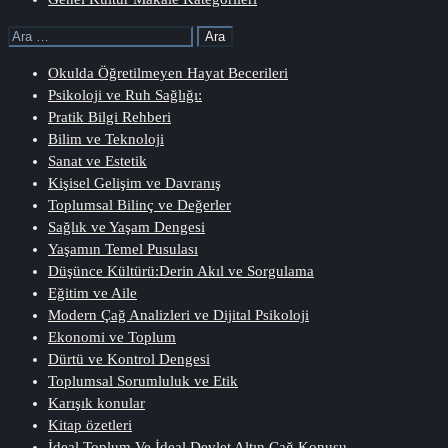
Arama:
Okulda Öğretilmeyen Hayat Becerileri
Psikoloji ve Ruh Sağlığı:
Pratik Bilgi Rehberi
Bilim ve Teknoloji
Sanat ve Estetik
Kişisel Gelişim ve Davranış
Toplumsal Bilinç ve Değerler
Sağlık ve Yaşam Dengesi
Yaşamın Temel Pusulası
Düşünce Kültürü:Derin Akıl ve Sorgulama
Eğitim ve Aile
Modern Çağ Analizleri ve Dijital Psikoloji
Ekonomi ve Toplum
Dürtü ve Kontrol Dengesi
Toplumsal Sorumluluk ve Etik
Karışık konular
Kitap özetleri
İdeal Toplum Ve İdeal Devlet Altın Çağ Konusu