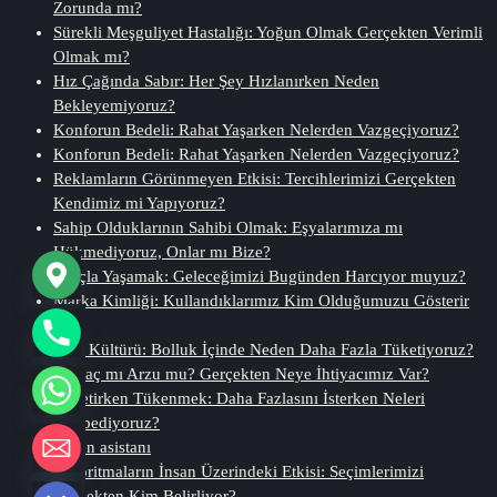
Zorunda mı?
Sürekli Meşguliyet Hastalığı: Yoğun Olmak Gerçekten Verimli
Olmak mı?
Hız Çağında Sabır: Her Şey Hızlanırken Neden
Bekleyemiyoruz?
Konforun Bedeli: Rahat Yaşarken Nelerden Vazgeçiyoruz?
Konforun Bedeli: Rahat Yaşarken Nelerden Vazgeçiyoruz?
Reklamların Görünmeyen Etkisi: Tercihlerimizi Gerçekten
Kendimiz mi Yapıyoruz?
Sahip Olduklarının Sahibi Olmak: Eşyalarımıza mı
Hükmediyoruz, Onlar mı Bize?
Borçla Yaşamak: Geleceğimizi Bugünden Harcıyor muyuz?
Marka Kimliği: Kullandıklarımız Kim Olduğumuzu Gösterir
mi?
İsraf Kültürü: Bolluk İçinde Neden Daha Fazla Tüketiyoruz?
İhtiyaç mı Arzu mu? Gerçekten Neye İhtiyacımız Var?
Tüketirken Tükenmek: Daha Fazlasını İsterken Neleri
Kaybediyoruz?
beden asistanı
chaty
Algoritmaların İnsan Üzerindeki Etkisi: Seçimlerimizi
Hide
Gerçekten Kim Belirliyor?