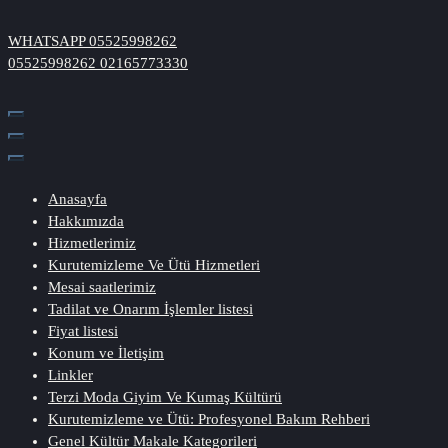
İçeriğe
geç
WHATSAPP
05525998262
05525998262
02165773330
Anasayfa
Hakkımızda
Hizmetlerimiz
Kurutemizleme Ve Ütü Hizmetleri
Mesai saatlerimiz
Tadilat ve Onarım İşlemler listesi
Fiyat listesi
Konum ve İletişim
Linkler
Terzi Moda Giyim Ve Kumaş Kültürü
Kurutemizleme ve Ütü: Profesyonel Bakım Rehberi
Genel Kültür Makale Kategorileri