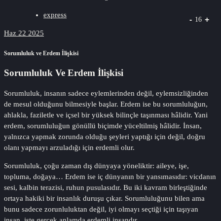
express
-
+
16
Haz 22 2025
Sorumluluk ve Erdem İlişkisi
Sorumluluk Ve Erdem İlişkisi
Sorumluluk, insanın sadece eylemlerinden değil, eylemsizliğinden
de mesul olduğunu bilmesiyle başlar. Erdem ise bu sorumluluğun,
ahlakla, faziletle ve içsel bir yüksek bilinçle taşınması hâlidir. Yani
erdem, sorumluluğun gönüllü biçimde yüceltilmiş hâlidir. İnsan,
yalnızca yapmak zorunda olduğu şeyleri yaptığı için değil, doğru
olanı yapmayı arzuladığı için erdemli olur.
Sorumluluk, çoğu zaman dış dünyaya yöneliktir: aileye, işe,
topluma, doğaya… Erdem ise iç dünyanın bir yansımasıdır: vicdanın
sesi, kalbin terazisi, ruhun pusulasıdır. Bu iki kavram birleştiğinde
ortaya hakiki bir insanlık duruşu çıkar. Sorumluluğunu bilen ama
bunu sadece zorunluluktan değil, iyi olmayı seçtiği için taşıyan
insan, işte gerçek anlamda erdemli insandır.