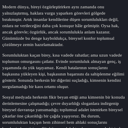
Modern dünya, bireyi özgürleştirirken aynı zamanda onu
yalnızlaştırmış, haklara vurgu yaparken görevleri gölgede
bırakmıştır. Artık insanlar kendilerine düşen sorumlulukları değil,
onlara ne verileceğini daha çok konuşur hâle gelmiştir. Oysa hak,
ancak görevle; özgürlük, ancak sorumlulukla anlam kazanır.
Günümüzde bu denge kayboldukça, bireysel konfor toplumsal
çözülmeye zemin hazırlamaktadır.
Sorumluluktan kaçan birey, kısa vadede rahatlar; ama uzun vadede
toplumun omurgasını çatlatır. Evinde sorumluluk almayan genç, iş
yaşamında da yük taşıyamaz. Kendi hatalarının sonuçlarını
başkasına yükleyen kişi, başkasının başarısını da sahiplenme eğilimi
gösterir. Sonunda herkesin bir diğerini suçladığı, kimsenin kendini
sorgulamadığı bir kaos ortamı oluşur.
Sosyal medyada herkesin fikir beyan ettiği ama kimsenin bir konuda
derinlemesine çalışmadığı; çevre duyarlılığı sloganlara indirgenip
bireysel davranışa yansımadığı; toplumsal adalet istenirken bireysel
çıkarlar öne çıkarıldığı bir çağda yaşıyoruz. Bu durum,
sorumluluktan kaçışın hem zihinsel hem ahlaki sonuçlarını