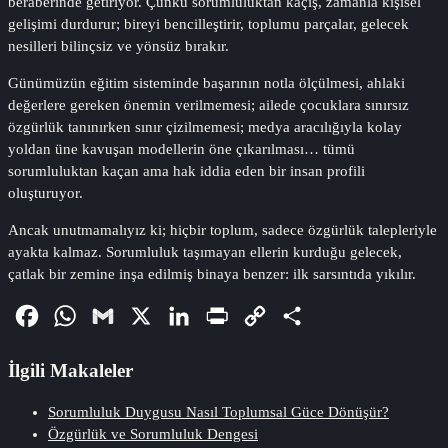
beraberinde getiriyor. Çünkü sorumluluktan kaçış, zamanla kişisel
gelişimi durdurur; bireyi bencilleştirir, toplumu parçalar, gelecek
nesilleri bilinçsiz ve yönsüz bırakır.
Günümüzün eğitim sisteminde başarının notla ölçülmesi, ahlaki
değerlere gereken önemin verilmemesi; ailede çocuklara sınırsız
özgürlük tanınırken sınır çizilmemesi; medya aracılığıyla kolay
yoldan üne kavuşan modellerin öne çıkarılması… tümü
sorumluluktan kaçan ama hak iddia eden bir insan profili
oluşturuyor.
Ancak unutmamalıyız ki; hiçbir toplum, sadece özgürlük talepleriyle
ayakta kalmaz. Sorumluluk taşımayan ellerin kurduğu gelecek,
çatlak bir zemine inşa edilmiş binaya benzer: ilk sarsıntıda yıkılır.
Facebook
WhatsApp
Gmail
X
LinkedIn
PrintFriendly
Copy
Share
Link
İlgili Makaleler
Sorumluluk Duygusu Nasıl Toplumsal Güce Dönüşür?
Özgürlük ve Sorumluluk Dengesi