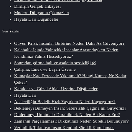
Dirilişin Gerçek Hikayesi
Modern Dünyanın Çıkmazları
Hayata Dair Düşünceler
Son Yazılar
Güven Krizi: İnsanlar Birbirine Neden Daha Az Güveniyor?
Kalabalık İçinde Yalnızlık: İnsanlar Arasındayken Neden
Kendimizi Yalnız Hissediyoruz?
Sonradan görme hali ve asaletin sessizliği 🌿
Çalışma, Emek ve Başarı Üzerine
Kumaşlar Kaç Derecede Yıkanmalı? Hangi Kumaş Ne Kadar
Çeker?
Karakter ve Güzel Ahlak Üzerine Düşünceler
Hayata Dair
Aceleciliğin Bedeli: Hızlı Yaşarken Neleri Kaçırıyoruz?
Beklemeyi Bilmeyen İnsan: Sabırsızlık Çağına mı Giriyoruz?
Dinlenmeyi Unutmak: Durabilmek Neden Bu Kadar Zor?
Zamanın Parçalanması: Dikkatimiz Neden Sürekli Bölünüyor?
Verimlilik Takıntısı: İnsan Kendini Sürekli Kanıtlamak