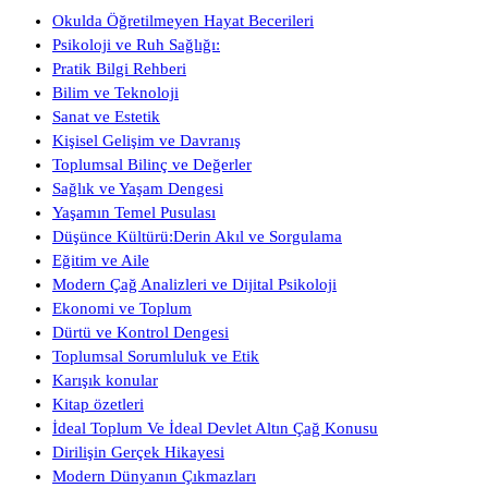
Okulda Öğretilmeyen Hayat Becerileri
Psikoloji ve Ruh Sağlığı:
Pratik Bilgi Rehberi
Bilim ve Teknoloji
Sanat ve Estetik
Kişisel Gelişim ve Davranış
Toplumsal Bilinç ve Değerler
Sağlık ve Yaşam Dengesi
Yaşamın Temel Pusulası
Düşünce Kültürü:Derin Akıl ve Sorgulama
Eğitim ve Aile
Modern Çağ Analizleri ve Dijital Psikoloji
Ekonomi ve Toplum
Dürtü ve Kontrol Dengesi
Toplumsal Sorumluluk ve Etik
Karışık konular
Kitap özetleri
İdeal Toplum Ve İdeal Devlet Altın Çağ Konusu
Dirilişin Gerçek Hikayesi
Modern Dünyanın Çıkmazları