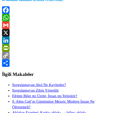
Facebook
WhatsApp
Gmail
X
LinkedIn
PrintFriendly
Copy
Link
Share
İlgili Makaleler
Sorgulamayan Akıl Ne Kaybeder?
Sorgulamayan Zihin Yönetilir
Eğitim Bilgi mi Üretir, İnsan mı Yetiştirir?
9. Altın Çağ’ın Günümüze Mesajı: Modern İnsan Ne
Öğrenmeli?
Ahlakın Evreleri: Korku ahlakı → bilinç ahlakı