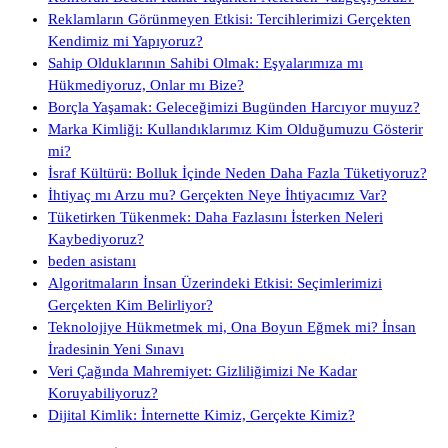
Reklamların Görünmeyen Etkisi: Tercihlerimizi Gerçekten
Kendimiz mi Yapıyoruz?
Sahip Olduklarının Sahibi Olmak: Eşyalarımıza mı
Hükmediyoruz, Onlar mı Bize?
Borçla Yaşamak: Geleceğimizi Bugünden Harcıyor muyuz?
Marka Kimliği: Kullandıklarımız Kim Olduğumuzu Gösterir
mi?
İsraf Kültürü: Bolluk İçinde Neden Daha Fazla Tüketiyoruz?
İhtiyaç mı Arzu mu? Gerçekten Neye İhtiyacımız Var?
Tüketirken Tükenmek: Daha Fazlasını İsterken Neleri
Kaybediyoruz?
beden asistanı
Algoritmaların İnsan Üzerindeki Etkisi: Seçimlerimizi
Gerçekten Kim Belirliyor?
Teknolojiye Hükmetmek mi, Ona Boyun Eğmek mi? İnsan
İradesinin Yeni Sınavı
Veri Çağında Mahremiyet: Gizliliğimizi Ne Kadar
Koruyabiliyoruz?
Dijital Kimlik: İnternette Kimiz, Gerçekte Kimiz?