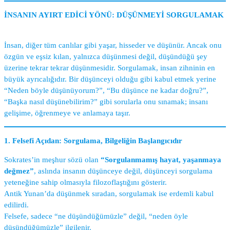
İNSANIN AYIRT EDİCİ YÖNÜ: DÜŞÜNMEYİ SORGULAMAK
İnsan, diğer tüm canlılar gibi yaşar, hisseder ve düşünür. Ancak onu
özgün ve eşsiz kılan, yalnızca düşünmesi değil, düşündüğü şey
üzerine tekrar tekrar düşünmesidir. Sorgulamak, insan zihninin en
büyük ayrıcalığıdır. Bir düşünceyi olduğu gibi kabul etmek yerine
“Neden böyle düşünüyorum?”, “Bu düşünce ne kadar doğru?”,
“Başka nasıl düşünebilirim?” gibi sorularla onu sınamak; insanı
gelişime, öğrenmeye ve anlamaya taşır.
1. Felsefi Açıdan: Sorgulama, Bilgeliğin Başlangıcıdır
Sokrates’in meşhur sözü olan
“Sorgulanmamış hayat, yaşanmaya
değmez”
, aslında insanın düşünceye değil, düşünceyi sorgulama
yeteneğine sahip olmasıyla filozoflaştığını gösterir.
Antik Yunan’da düşünmek sıradan, sorgulamak ise erdemli kabul
edilirdi.
Felsefe, sadece “ne düşündüğümüzle” değil, “neden öyle
düşündüğümüzle” ilgilenir.