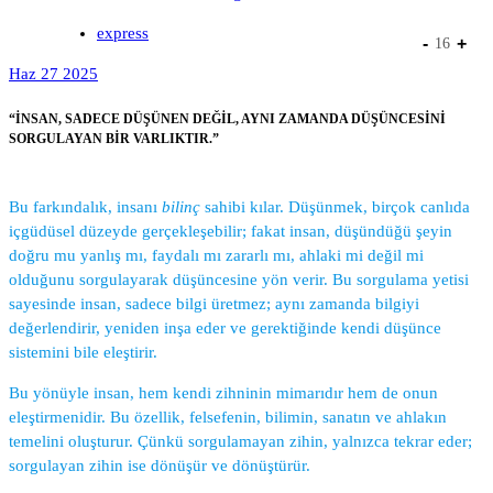
express
-
+
16
Haz 27 2025
“İNSAN, SADECE DÜŞÜNEN DEĞİL, AYNI ZAMANDA DÜŞÜNCESİNİ
SORGULAYAN BİR VARLIKTIR.”
Bu farkındalık, insanı
bilinç
sahibi kılar. Düşünmek, birçok canlıda
içgüdüsel düzeyde gerçekleşebilir; fakat insan, düşündüğü şeyin
doğru mu yanlış mı, faydalı mı zararlı mı, ahlaki mi değil mi
olduğunu sorgulayarak düşüncesine yön verir. Bu sorgulama yetisi
sayesinde insan, sadece bilgi üretmez; aynı zamanda bilgiyi
değerlendirir, yeniden inşa eder ve gerektiğinde kendi düşünce
sistemini bile eleştirir.
Bu yönüyle insan, hem kendi zihninin mimarıdır hem de onun
eleştirmenidir. Bu özellik, felsefenin, bilimin, sanatın ve ahlakın
temelini oluşturur. Çünkü sorgulamayan zihin, yalnızca tekrar eder;
sorgulayan zihin ise dönüşür ve dönüştürür.