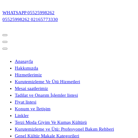
İçeriğe
geç
WHATSAPP
05525998262
05525998262
02165773330
Anasayfa
Hakkımızda
Hizmetlerimiz
Kurutemizleme Ve Ütü Hizmetleri
Mesai saatlerimiz
Tadilat ve Onarım İşlemler listesi
Fiyat listesi
Konum ve İletişim
Linkler
Terzi Moda Giyim Ve Kumaş Kültürü
Kurutemizleme ve Ütü: Profesyonel Bakım Rehberi
Genel Kültür Makale Kategorileri