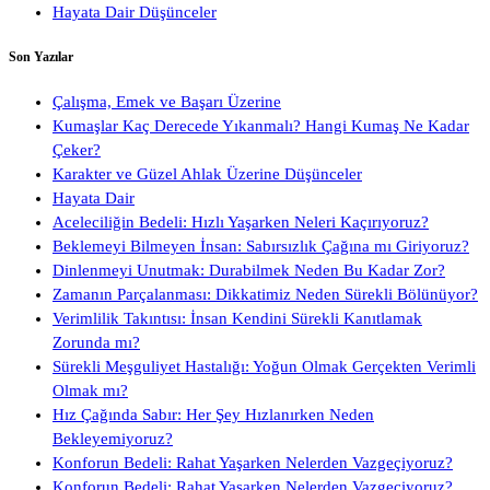
Hayata Dair Düşünceler
Son Yazılar
Çalışma, Emek ve Başarı Üzerine
Kumaşlar Kaç Derecede Yıkanmalı? Hangi Kumaş Ne Kadar
Çeker?
Karakter ve Güzel Ahlak Üzerine Düşünceler
Hayata Dair
Aceleciliğin Bedeli: Hızlı Yaşarken Neleri Kaçırıyoruz?
Beklemeyi Bilmeyen İnsan: Sabırsızlık Çağına mı Giriyoruz?
Dinlenmeyi Unutmak: Durabilmek Neden Bu Kadar Zor?
Zamanın Parçalanması: Dikkatimiz Neden Sürekli Bölünüyor?
Verimlilik Takıntısı: İnsan Kendini Sürekli Kanıtlamak
Zorunda mı?
Sürekli Meşguliyet Hastalığı: Yoğun Olmak Gerçekten Verimli
Olmak mı?
Hız Çağında Sabır: Her Şey Hızlanırken Neden
Bekleyemiyoruz?
Konforun Bedeli: Rahat Yaşarken Nelerden Vazgeçiyoruz?
Konforun Bedeli: Rahat Yaşarken Nelerden Vazgeçiyoruz?