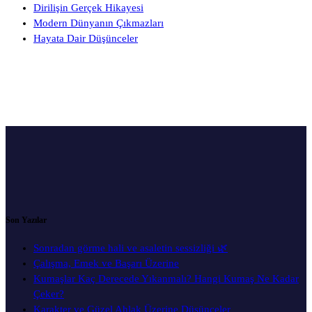
Dirilişin Gerçek Hikayesi
Modern Dünyanın Çıkmazları
Hayata Dair Düşünceler
Son Yazılar
Sonradan görme hali ve asaletin sessizliği 🌿
Çalışma, Emek ve Başarı Üzerine
Kumaşlar Kaç Derecede Yıkanmalı? Hangi Kumaş Ne Kadar
Çeker?
Karakter ve Güzel Ahlak Üzerine Düşünceler