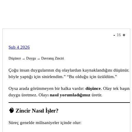
express
-
+
16
Şub 4 2026
Düşünce → Duygu → Davranış Zinciri
Çoğu insan duygularının dış olaylardan kaynaklandığını düşünür. 
böyle yaptığı için sinirlendim.” “Bu olduğu için üzüldüm.”
Oysa arada görünmeyen bir halka vardır:
düşünce
. Olay tek başına
duygu üretmez. Olayı
nasıl yorumladığımız
üretir.
🧠 Zincir Nasıl İşler?
Süreç genelde milisaniyeler içinde olur: