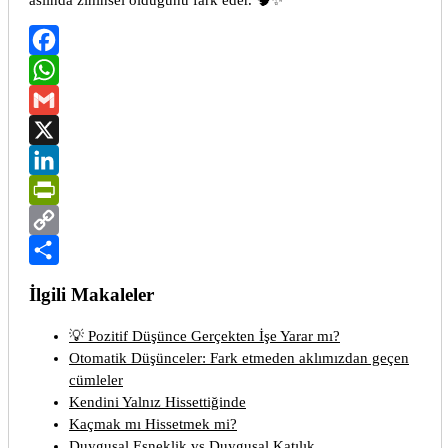
Facebook
WhatsApp
Gmail
X
LinkedIn
PrintFriendly
Copy
Link
Share
İlgili Makaleler
💡 Pozitif Düşünce Gerçekten İşe Yarar mı?
Otomatik Düşünceler: Fark etmeden aklımızdan geçen
cümleler
Kendini Yalnız Hissettiğinde
Kaçmak mı Hissetmek mi?
Duygusal Esneklik vs Duygusal Katılık