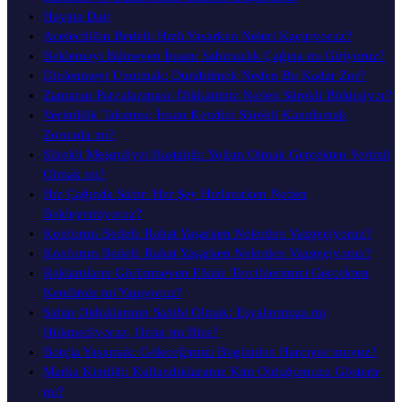
Hayata Dair
Aceleciliğin Bedeli: Hızlı Yaşarken Neleri Kaçırıyoruz?
Beklemeyi Bilmeyen İnsan: Sabırsızlık Çağına mı Giriyoruz?
Dinlenmeyi Unutmak: Durabilmek Neden Bu Kadar Zor?
Zamanın Parçalanması: Dikkatimiz Neden Sürekli Bölünüyor?
Verimlilik Takıntısı: İnsan Kendini Sürekli Kanıtlamak
Zorunda mı?
Sürekli Meşguliyet Hastalığı: Yoğun Olmak Gerçekten Verimli
Olmak mı?
Hız Çağında Sabır: Her Şey Hızlanırken Neden
Bekleyemiyoruz?
Konforun Bedeli: Rahat Yaşarken Nelerden Vazgeçiyoruz?
Konforun Bedeli: Rahat Yaşarken Nelerden Vazgeçiyoruz?
Reklamların Görünmeyen Etkisi: Tercihlerimizi Gerçekten
Kendimiz mi Yapıyoruz?
Sahip Olduklarının Sahibi Olmak: Eşyalarımıza mı
Hükmediyoruz, Onlar mı Bize?
Borçla Yaşamak: Geleceğimizi Bugünden Harcıyor muyuz?
Marka Kimliği: Kullandıklarımız Kim Olduğumuzu Gösterir
mi?