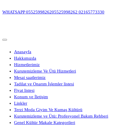
İçeriğe
geç
WHATSAPP
05525998262
05525998262
02165773330
Anasayfa
Hakkımızda
Hizmetlerimiz
Kurutemizleme Ve Ütü Hizmetleri
Mesai saatlerimiz
Tadilat ve Onarım İşlemler listesi
Fiyat listesi
Konum ve İletişim
Linkler
Terzi Moda Giyim Ve Kumaş Kültürü
Kurutemizleme ve Ütü: Profesyonel Bakım Rehberi
Genel Kültür Makale Kategorileri