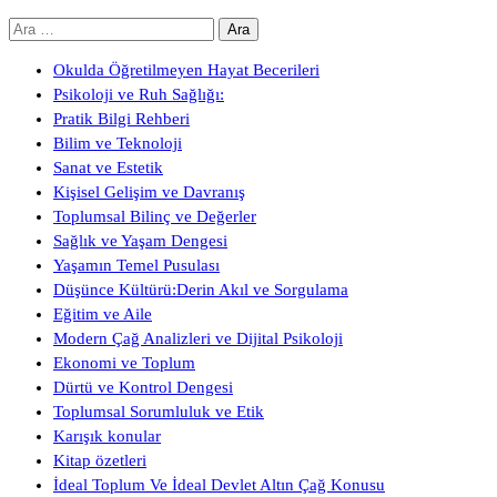
Arama:
Okulda Öğretilmeyen Hayat Becerileri
Psikoloji ve Ruh Sağlığı:
Pratik Bilgi Rehberi
Bilim ve Teknoloji
Sanat ve Estetik
Kişisel Gelişim ve Davranış
Toplumsal Bilinç ve Değerler
Sağlık ve Yaşam Dengesi
Yaşamın Temel Pusulası
Düşünce Kültürü:Derin Akıl ve Sorgulama
Eğitim ve Aile
Modern Çağ Analizleri ve Dijital Psikoloji
Ekonomi ve Toplum
Dürtü ve Kontrol Dengesi
Toplumsal Sorumluluk ve Etik
Karışık konular
Kitap özetleri
İdeal Toplum Ve İdeal Devlet Altın Çağ Konusu