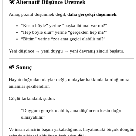
🛠️ Alternatif Düşünce Üretmek
Amaç pozitif düşünmek değil;
daha gerçekçi düşünmek
.
“Kesin böyle” yerine “başka ihtimal var mı?”
“Hep böyle olur” yerine “gerçekten hep mi?”
“Bittim” yerine “zor ama geçici olabilir mi?”
Yeni düşünce → yeni duygu → yeni davranış zinciri başlatır.
🌱 Sonuç
Hayatı doğrudan olaylar değil, o olaylar hakkında kurduğumuz
anlamlar şekillendirir.
Güçlü farkındalık şudur:
“Duygum gerçek olabilir, ama düşüncem kesin doğru
olmayabilir.”
Ve insan zincirin başını yakaladığında, hayatındaki birçok döngün
aslında zihinsel olduğunu fark eder. 🧠✨