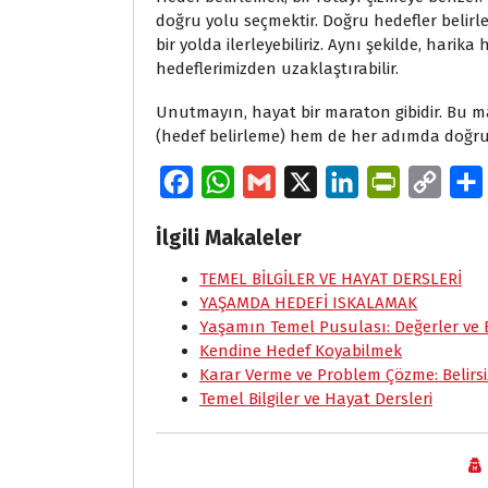
doğru yolu seçmektir. Doğru hedefler belirle
bir yolda ilerleyebiliriz. Aynı şekilde, harika 
hedeflerimizden uzaklaştırabilir.
Unutmayın, hayat bir maraton gibidir. Bu 
(hedef belirleme) hem de her adımda doğru k
F
W
G
X
L
P
C
a
h
m
i
r
o
İlgili Makaleler
c
a
a
n
i
p
e
TEMEL BİLGİLER VE HAYAT DERSLERİ
t
i
k
n
y
YAŞAMDA HEDEFİ ISKALAMAK
b
s
l
e
t
L
Yaşamın Temel Pusulası: Değerler ve B
o
A
d
F
i
Kendine Hedef Koyabilmek
Karar Verme ve Problem Çözme: Belirsi
o
p
I
r
n
Temel Bilgiler ve Hayat Dersleri
k
p
n
i
k
e
n