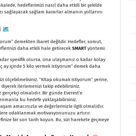
alede, hedeflerimizi nasıl daha etkili bir şekilde
zı sağlayacak sağlam kararlar almanın yollarını
 🗺️
iyorum” demekten ibaret değildir. Hedefler, somut,
eflerinizi daha etkili hale getirecek
SMART
yöntemi:
adar spesifik olursa, ona ulaşmanız o kadar kolay
“Üç ay içinde 5 kilo vermek istiyorum” demek daha
zi ölçebilmelisiniz. “Kitap okumak istiyorum” yerine,
iyerek ilerlemenizi takip edebilirsiniz.
 gerçekçi olmalıdır. Bir günde Everest’e
nmanla bu hedefe yaklaşabilirsiniz.
aşam amacınızla ve değerlerinizle ilgili olmalıdır.
eflere odaklanmak motivasyonunuzu artırır.
inize bir son tarih koyun. Bu, sizi harekete geçmeye