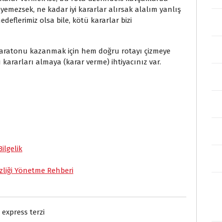
yemezsek, ne kadar iyi kararlar alırsak alalım yanlış
hedeflerimiz olsa bile, kötü kararlar bizi
maratonu kazanmak için hem doğru rotayı çizmeye
ararları almaya (karar verme) ihtiyacınız var.
S
h
a
r
e
ilgelik
zliği Yönetme Rehberi
express terzi