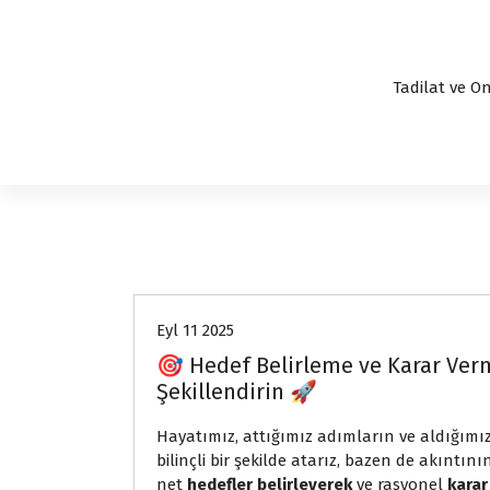
Tadilat ve On
express
Eyl 11 2025
🎯 Hedef Belirleme ve Karar Ver
Şekillendirin 🚀
Hayatımız, attığımız adımların ve aldığımı
bilinçli bir şekilde atarız, bazen de akıntın
net
hedefler belirleyerek
ve rasyonel
karar