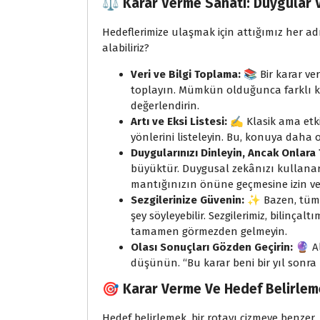
⚖️ Karar Verme Sanatı: Duygular
Hedeflerimize ulaşmak için attığımız her adım
alabiliriz?
Veri ve Bilgi Toplama:
📚 Bir karar ver
toplayın. Mümkün olduğunca farklı ka
değerlendirin.
Artı ve Eksi Listesi:
✍️ Klasik ama etki
yönlerini listeleyin. Bu, konuya daha o
Duygularınızı Dinleyin, Ancak Onlara
büyüktür. Duygusal zekânızı kullanara
mantığınızın önüne geçmesine izin ve
Sezgilerinize Güvenin:
✨ Bazen, tüm ver
şey söyleyebilir. Sezgilerimiz, bilinçalt
tamamen görmezden gelmeyin.
Olası Sonuçları Gözden Geçirin:
🔮 Al
düşünün. “Bu karar beni bir yıl sonra
🎯 Karar Verme Ve Hedef Belirlem
Hedef belirlemek, bir rotayı çizmeye benzer.