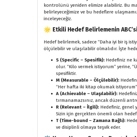
kontrolünü yeniden elimize alabiliriz. Bu mak
belirleyeceğimize ve bu hedeflere ulaşmamı
inceleyeceğiz.
🌟 Etkili Hedef Belirlemenin ABC’si
Hedef belirlemek, sadece “Daha iyi bir iş ist
ölçülebilir ve ulaşılabilir olmalıdır. İşte hed
S (Specific – Spesifik):
Hedefiniz ne k
olur. “Kilo vermek istiyorum” yerine, 
spesifiktir.
M (Measurable – Ölçülebilir):
Hedefini
“Her hafta iki kitap okumak istiyorum” d
A (Achievable – Ulaşılabilir):
Hedefiniz
tırmanamazsınız, ancak düzenli antre
R (Relevant – İlgili):
Hedefiniz, genel y
Sizin için gerçekten önemli olan hed
T (Time-bound – Zamana Bağlı):
Hedef
ve disiplinli olmaya teşvik eder.