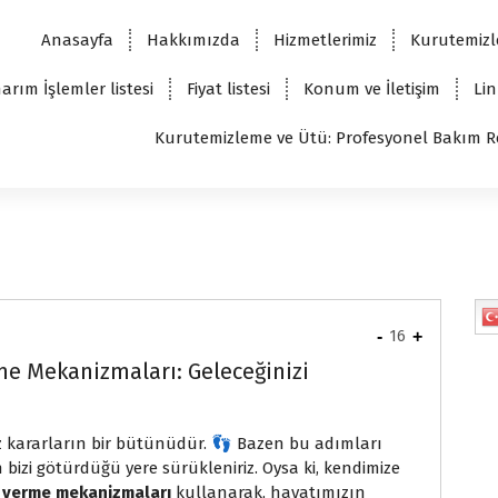
Anasayfa
Hakkımızda
Hizmetlerimiz
Kurutemizl
arım İşlemler listesi
Fiyat listesi
Konum ve İletişim
Lin
Kurutemizleme ve Ütü: Profesyonel Bakım R
-
16
+
me Mekanizmaları: Geleceğinizi
z kararların bir bütünüdür. 👣 Bazen bu adımları
ın bizi götürdüğü yere sürükleniriz. Oysa ki, kendimize
 verme mekanizmaları
kullanarak, hayatımızın