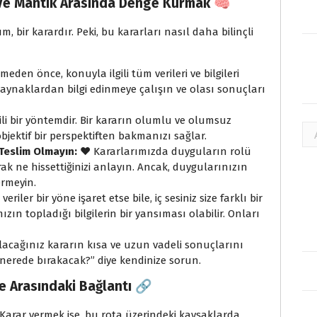
 Ve Mantık Arasında Denge Kurmak 🧠
, bir karardır. Peki, bu kararları nasıl daha bilinçli
meden önce, konuyla ilgili tüm verileri ve bilgileri
ynaklardan bilgi edinmeye çalışın ve olası sonuçları
li bir yöntemdir. Bir kararın olumlu ve olumsuz
Ar
bjektif bir perspektiften bakmanızı sağlar.
 Teslim Olmayın:
❤️ Kararlarımızda duyguların rolü
k ne hissettiğinizi anlayın. Ancak, duygularınızın
rmeyin.
iler bir yöne işaret etse bile, iç sesiniz size farklı bir
ımızın topladığı bilgilerin bir yansıması olabilir. Onları
acağınız kararın kısa ve uzun vadeli sonuçlarını
 nerede bırakacak?” diye kendinize sorun.
e Arasındaki Bağlantı 🔗
 Karar vermek ise, bu rota üzerindeki kavşaklarda