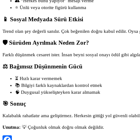
👥 “Herkes bunu yapıyor” mesajı verme
⭐ Ünlü veya otorite figürü kullanma
📱 Sosyal Medyada Sürü Etkisi
Trend olan şey değerli sanılır. Çok beğenilen doğru kabul edilir. Oysa
🛡 Sürüden Ayrılmak Neden Zor?
Farklı düşünmek cesaret ister. İnsan beyni sosyal onayı ödül gibi algıl
⚖️ Bağımsız Düşünmenin Gücü
⏳ Hızlı karar vermemek
📚 Bilgiyi farklı kaynaklardan kontrol etmek
🧠 Duygusal yükselişteyken karar almamak
🎯 Sonuç
Kalabalık rahatlatır ama geliştirmez. Herkesin gittiği yol güvenli olabil
Unutma:
💡 Çoğunluk olmak doğru olmak değildir.