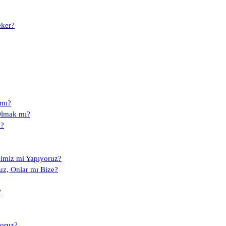
eker?
 mı?
Olmak mı?
z?
dimiz mi Yapıyoruz?
uz, Onlar mı Bize?
?
yoruz?