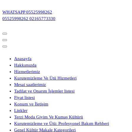
İçeriğe
geç
WHATSAPP
05525998262
05525998262
02165773330
Anasayfa
Hakkımızda
Hizmetlerimiz
Kurutemizleme Ve Ütü Hizmetleri
Mesai saatlerimiz
Tadilat ve Onarım İşlemler listesi
Fiyat listesi
Konum ve İletişim
Linkler
Terzi Moda Giyim Ve Kumaş Kültürü
Kurutemizleme ve Ütü: Profesyonel Bakım Rehberi
Genel Kültür Makale Kategorileri