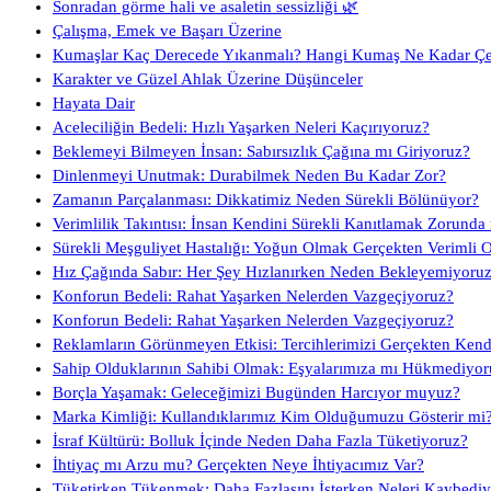
Sonradan görme hali ve asaletin sessizliği 🌿
Çalışma, Emek ve Başarı Üzerine
Kumaşlar Kaç Derecede Yıkanmalı? Hangi Kumaş Ne Kadar Ç
Karakter ve Güzel Ahlak Üzerine Düşünceler
Hayata Dair
Aceleciliğin Bedeli: Hızlı Yaşarken Neleri Kaçırıyoruz?
Beklemeyi Bilmeyen İnsan: Sabırsızlık Çağına mı Giriyoruz?
Dinlenmeyi Unutmak: Durabilmek Neden Bu Kadar Zor?
Zamanın Parçalanması: Dikkatimiz Neden Sürekli Bölünüyor?
Verimlilik Takıntısı: İnsan Kendini Sürekli Kanıtlamak Zorunda
Sürekli Meşguliyet Hastalığı: Yoğun Olmak Gerçekten Verimli 
Hız Çağında Sabır: Her Şey Hızlanırken Neden Bekleyemiyoru
Konforun Bedeli: Rahat Yaşarken Nelerden Vazgeçiyoruz?
Konforun Bedeli: Rahat Yaşarken Nelerden Vazgeçiyoruz?
Reklamların Görünmeyen Etkisi: Tercihlerimizi Gerçekten Ken
Sahip Olduklarının Sahibi Olmak: Eşyalarımıza mı Hükmediyor
Borçla Yaşamak: Geleceğimizi Bugünden Harcıyor muyuz?
Marka Kimliği: Kullandıklarımız Kim Olduğumuzu Gösterir mi
İsraf Kültürü: Bolluk İçinde Neden Daha Fazla Tüketiyoruz?
İhtiyaç mı Arzu mu? Gerçekten Neye İhtiyacımız Var?
Tüketirken Tükenmek: Daha Fazlasını İsterken Neleri Kaybedi