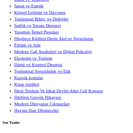
Sanat ve Estetik
Kişisel Gelişim ve Davranış
Toplumsal Bilinç ve Değerler
Sağlık ve Yaşam Dengesi
Yaşamın Temel Pusulası
Düşünce Kültürü:Derin Akıl ve Sorgulama
Eğitim ve Aile
Modern Çağ Analizleri ve Dijital Psikoloji
Ekonomi ve Toplum
Dürtü ve Kontrol Dengesi
Toplumsal Sorumluluk ve Etik
Karışık konular
Kitap özetleri
İdeal Toplum Ve İdeal Devlet Altın Çağ Konusu
Dirilişin Gerçek Hikayesi
Modern Dünyanın Çıkmazları
Hayata Dair Düşünceler
Son Yazılar