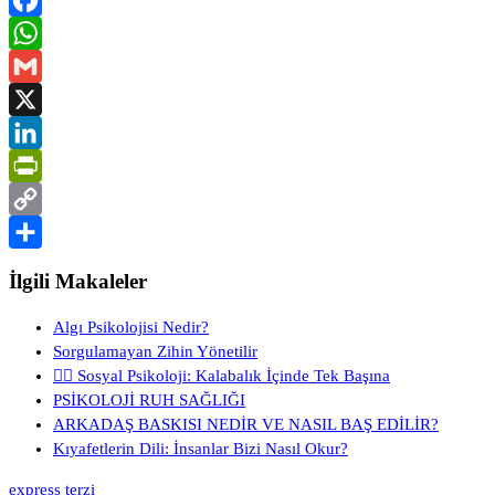
Facebook
WhatsApp
Gmail
X
LinkedIn
PrintFriendly
Copy
Link
Share
İlgili Makaleler
Algı Psikolojisi Nedir?
Sorgulamayan Zihin Yönetilir
🧍‍♂️ Sosyal Psikoloji: Kalabalık İçinde Tek Başına
PSİKOLOJİ RUH SAĞLIĞI
ARKADAŞ BASKISI NEDİR VE NASIL BAŞ EDİLİR?
Kıyafetlerin Dili: İnsanlar Bizi Nasıl Okur?
express terzi