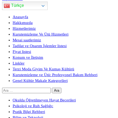
Türkçe
Anasayfa
Hakkımızda
Hizmetlerimiz
Kurutemizleme Ve Ütü Hizmetleri
Mesai saatlerimiz
Tadilat ve Onarım İşlemler listesi
Fiyat listesi
Konum ve İletişim
Linkler
Terzi Moda Giyim Ve Kumaş Kültürü
Kurutemizleme ve Ütü: Profesyonel Bakım Rehberi
Genel Kültür Makale Kategorileri
Arama:
Okulda Öğretilmeyen Hayat Becerileri
Psikoloji ve Ruh Sağlığı:
Pratik Bilgi Rehberi
Bilim ve Teknoloji