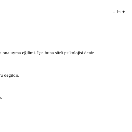
-
+
16
 ona uyma eğilimi. İşte buna sürü psikolojisi denir.
u değildir.
r.