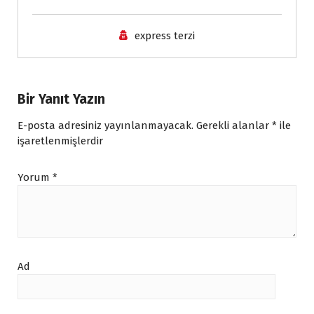
e
n
express terzi
d
l
y
Bir Yanıt Yazın
E-posta adresiniz yayınlanmayacak.
Gerekli alanlar
*
ile
işaretlenmişlerdir
Yorum
*
Ad