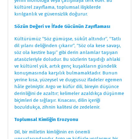
yerini monologa veya çatışmaya terk eder. Bu
kültürel zayıflama, toplumsal ilişkilerde
kırılganlık ve güvensizlik doğurur.
Sözün Değeri ve İfade Gücünün Zayıflaması
Kültürümüz “Söz gümüşse, sükût altındır”, “Tatlı
dil yılanı deliğinden çıkarır”, “Söz ola kese savaşı,
söz ola kestire başı” gibi derin anlamlar taşıyan
atasözleriyle doludur. Bu sözlerin taşıdığı ahlaki
ve kültürel yük, artık genç kuşakların gündelik
konuşmasında karşılık bulmamaktadır. Bunun
yerine kısa, yüzeysel ve duygusuz ifadeler egemen
hâle gelmiştir. Argo ve küfür dili, bireyin düşünce
derinliğini de azaltır; kelimeler azaldıkça düşünme
biçimleri de sığlaşır. Kısacası, dilin içeriği
bozuldukça, zihnin kalitesi de zedelenir.
Toplumsal Kimliğin Erozyonu
Dil, bir milletin kimliğinin en önemli
unsurlarındandır. Argo ve küfürle yozlaşmış bir