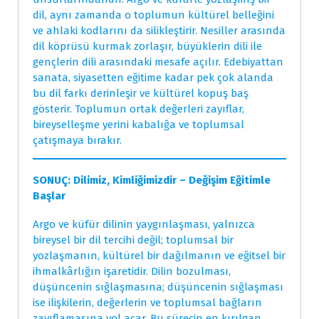
dil, aynı zamanda o toplumun kültürel belleğini
ve ahlaki kodlarını da silikleştirir. Nesiller arasında
dil köprüsü kurmak zorlaşır, büyüklerin dili ile
gençlerin dili arasındaki mesafe açılır. Edebiyattan
sanata, siyasetten eğitime kadar pek çok alanda
bu dil farkı derinleşir ve kültürel kopuş baş
gösterir. Toplumun ortak değerleri zayıflar,
bireyselleşme yerini kabalığa ve toplumsal
çatışmaya bırakır.
SONUÇ: Dilimiz, Kimliğimizdir – Değişim Eğitimle
Başlar
Argo ve küfür dilinin yaygınlaşması, yalnızca
bireysel bir dil tercihi değil; toplumsal bir
yozlaşmanın, kültürel bir dağılmanın ve eğitsel bir
ihmalkârlığın işaretidir. Dilin bozulması,
düşüncenin sığlaşmasına; düşüncenin sığlaşması
ise ilişkilerin, değerlerin ve toplumsal bağların
zayıflamasına yol açar. Bu sürecin en kırılgan