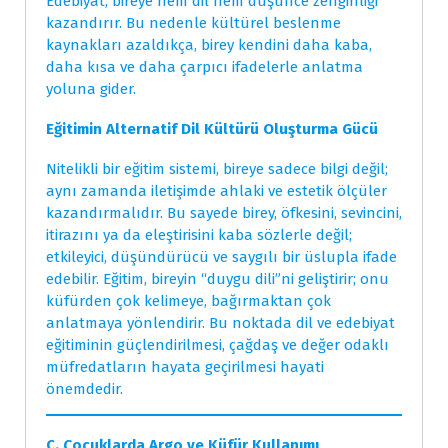
Edebiyat, bireye hem dil hem düşünce zenginliği
kazandırır. Bu nedenle kültürel beslenme
kaynakları azaldıkça, birey kendini daha kaba,
daha kısa ve daha çarpıcı ifadelerle anlatma
yoluna gider.
Eğitimin Alternatif Dil Kültürü Oluşturma Gücü
Nitelikli bir eğitim sistemi, bireye sadece bilgi değil;
aynı zamanda iletişimde ahlaki ve estetik ölçüler
kazandırmalıdır. Bu sayede birey, öfkesini, sevincini,
itirazını ya da eleştirisini kaba sözlerle değil;
etkileyici, düşündürücü ve saygılı bir üslupla ifade
edebilir. Eğitim, bireyin “duygu dili”ni geliştirir; onu
küfürden çok kelimeye, bağırmaktan çok
anlatmaya yönlendirir. Bu noktada dil ve edebiyat
eğitiminin güçlendirilmesi, çağdaş ve değer odaklı
müfredatların hayata geçirilmesi hayati
önemdedir.
C. Çocuklarda Argo ve Küfür Kullanımı