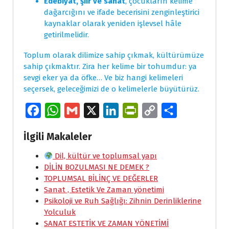
Edebiyat, şiir ve sanat
, çocukların kelime
dağarcığını ve ifade becerisini zenginleştirici
kaynaklar olarak yeniden işlevsel hâle
getirilmelidir.
Toplum olarak dilimize sahip çıkmak, kültürümüze
sahip çıkmaktır. Zira her kelime bir tohumdur: ya
sevgi eker ya da öfke… Ve biz hangi kelimeleri
seçersek, geleceğimizi de o kelimelerle büyütürüz.
F
W
G
X
L
P
C
S
a
h
m
i
r
o
h
İlgili Makaleler
c
a
a
n
i
p
a
e
Dil, kültür ve toplumsal yapı
t
i
k
n
y
r
DİLİN BOZULMASI NE DEMEK ?
b
s
l
e
t
L
e
TOPLUMSAL BİLİNÇ VE DEĞERLER
o
A
d
F
i
Sanat , Estetik Ve Zaman yönetimi
Psikoloji ve Ruh Sağlığı: Zihnin Derinliklerine
o
p
I
r
n
Yolculuk
k
p
n
i
k
SANAT ESTETİK VE ZAMAN YÖNETİMİ