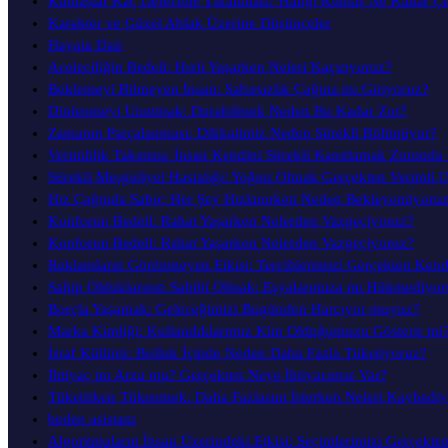
Kumaşlar Kaç Derecede Yıkanmalı? Hangi Kumaş Ne Kadar Ç
Karakter ve Güzel Ahlak Üzerine Düşünceler
Hayata Dair
Aceleciliğin Bedeli: Hızlı Yaşarken Neleri Kaçırıyoruz?
Beklemeyi Bilmeyen İnsan: Sabırsızlık Çağına mı Giriyoruz?
Dinlenmeyi Unutmak: Durabilmek Neden Bu Kadar Zor?
Zamanın Parçalanması: Dikkatimiz Neden Sürekli Bölünüyor?
Verimlilik Takıntısı: İnsan Kendini Sürekli Kanıtlamak Zorunda
Sürekli Meşguliyet Hastalığı: Yoğun Olmak Gerçekten Verimli 
Hız Çağında Sabır: Her Şey Hızlanırken Neden Bekleyemiyoru
Konforun Bedeli: Rahat Yaşarken Nelerden Vazgeçiyoruz?
Konforun Bedeli: Rahat Yaşarken Nelerden Vazgeçiyoruz?
Reklamların Görünmeyen Etkisi: Tercihlerimizi Gerçekten Ken
Sahip Olduklarının Sahibi Olmak: Eşyalarımıza mı Hükmediyor
Borçla Yaşamak: Geleceğimizi Bugünden Harcıyor muyuz?
Marka Kimliği: Kullandıklarımız Kim Olduğumuzu Gösterir mi
İsraf Kültürü: Bolluk İçinde Neden Daha Fazla Tüketiyoruz?
İhtiyaç mı Arzu mu? Gerçekten Neye İhtiyacımız Var?
Tüketirken Tükenmek: Daha Fazlasını İsterken Neleri Kaybedi
beden asistanı
Algoritmaların İnsan Üzerindeki Etkisi: Seçimlerimizi Gerçekte