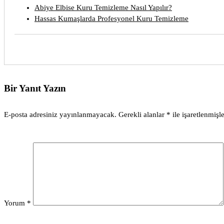
Abiye Elbise Kuru Temizleme Nasıl Yapılır?
Hassas Kumaşlarda Profesyonel Kuru Temizleme
Bir Yanıt Yazın
E-posta adresiniz yayınlanmayacak.
Gerekli alanlar
*
ile işaretlenmişle
Yorum
*