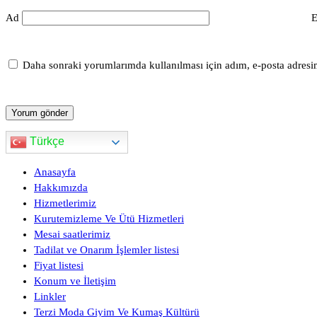
Ad
E
Daha sonraki yorumlarımda kullanılması için adım, e-posta adresim
Türkçe
Anasayfa
Hakkımızda
Hizmetlerimiz
Kurutemizleme Ve Ütü Hizmetleri
Mesai saatlerimiz
Tadilat ve Onarım İşlemler listesi
Fiyat listesi
Konum ve İletişim
Linkler
Terzi Moda Giyim Ve Kumaş Kültürü