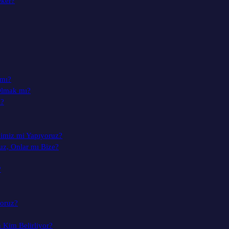
eker?
 mı?
Olmak mı?
z?
dimiz mi Yapıyoruz?
uz, Onlar mı Bize?
?
yoruz?
n Kim Belirliyor?