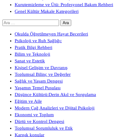
Kurutemizleme ve Ütü: Profesyonel Bakım Rehberi
Genel Kültür Makale Kategorileri
Arama:
Okulda Öğretilmeyen Hayat Becerileri
Psikoloji ve Ruh Sağlığı:
Pratik Bilgi Rehberi
Bilim ve Teknoloji
Sanat ve Estetik
Kişisel Gelişim ve Davranış
Toplumsal Bilinç ve Değerler
Sağlık ve Yaşam Dengesi
Yaşamın Temel Pusulası
Düşünce Kültürü:Derin Akıl ve Sorgulama
Eğitim ve Aile
Modern Çağ Analizleri ve Dijital Psikoloji
Ekonomi ve Toplum
Dürtü ve Kontrol Dengesi
Toplumsal Sorumluluk ve Etik
Karışık konular