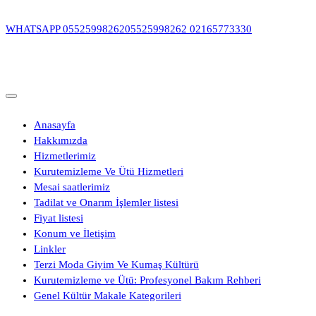
İçeriğe
geç
WHATSAPP
05525998262
05525998262
02165773330
Anasayfa
Hakkımızda
Hizmetlerimiz
Kurutemizleme Ve Ütü Hizmetleri
Mesai saatlerimiz
Tadilat ve Onarım İşlemler listesi
Fiyat listesi
Konum ve İletişim
Linkler
Terzi Moda Giyim Ve Kumaş Kültürü
Kurutemizleme ve Ütü: Profesyonel Bakım Rehberi
Genel Kültür Makale Kategorileri