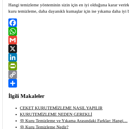
Hangi temizleme yönteminin sizin için en iyi olduğuna karar verirk
kuru temizleme, daha dayanıklı kumaşlar için ise yıkama daha iyi b
Facebook
WhatsApp
Gmail
X
LinkedIn
PrintFriendly
Copy
Link
Share
İlgili Makaleler
CEKET KURUTEMİZLEME NASIL YAPILIR
KURUTEMİZLEME NEDEN GEREKLİ
🧼 Kuru Temizleme ve Yıkama Arasındaki Farklar: Hangi…
🧼 Kuru Temizleme Nedir?