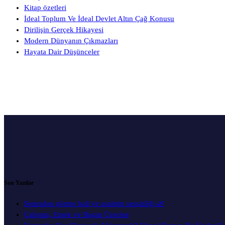
Kitap özetleri
İdeal Toplum Ve İdeal Devlet Altın Çağ Konusu
Dirilişin Gerçek Hikayesi
Modern Dünyanın Çıkmazları
Hayata Dair Düşünceler
Son Yazılar
Sonradan görme hali ve asaletin sessizliği 🌿
Çalışma, Emek ve Başarı Üzerine