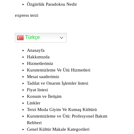
Özgürlük Paradoksu Nedir
n
d
express terzi
l
y
Türkçe
Anasayfa
Hakkımızda
Hizmetlerimiz
Kurutemizleme Ve Ütü Hizmetleri
Mesai saatlerimiz
Tadilat ve Onarım İşlemler listesi
Fiyat listesi
Konum ve İletişim
Linkler
Terzi Moda Giyim Ve Kumaş Kültürü
Kurutemizleme ve Ütü: Profesyonel Bakım
Rehberi
Genel Kültür Makale Kategorileri