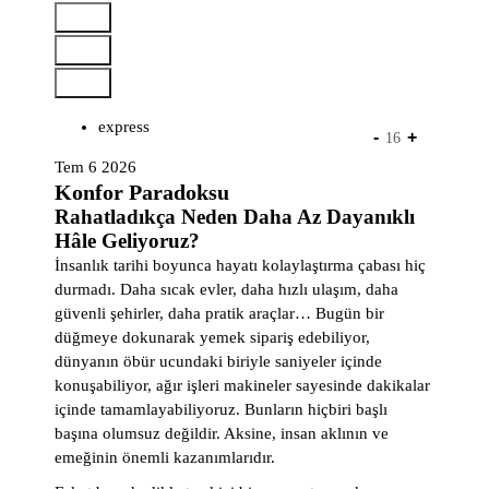
İ
ç
e
r
i
express
ğ
-
+
16
e
Tem 6 2026
g
Konfor Paradoksu
e
Rahatladıkça Neden Daha Az Dayanıklı
ç
Hâle Geliyoruz?
İnsanlık tarihi boyunca hayatı kolaylaştırma çabası hiç
durmadı. Daha sıcak evler, daha hızlı ulaşım, daha
güvenli şehirler, daha pratik araçlar… Bugün bir
düğmeye dokunarak yemek sipariş edebiliyor,
dünyanın öbür ucundaki biriyle saniyeler içinde
konuşabiliyor, ağır işleri makineler sayesinde dakikalar
içinde tamamlayabiliyoruz. Bunların hiçbiri başlı
başına olumsuz değildir. Aksine, insan aklının ve
emeğinin önemli kazanımlarıdır.