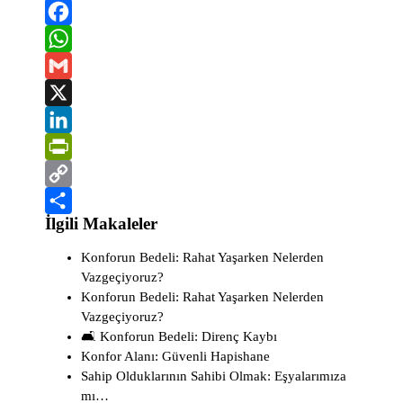
F
a
W
c
h
G
e
a
m
X
b
t
a
L
o
s
i
i
P
o
A
l
n
r
C
İlgili Makaleler
k
p
k
i
o
S
p
e
n
p
h
Konforun Bedeli: Rahat Yaşarken Nelerden
Vazgeçiyoruz?
d
t
y
a
Konforun Bedeli: Rahat Yaşarken Nelerden
I
F
L
r
Vazgeçiyoruz?
n
r
i
e
🛋️ Konforun Bedeli: Direnç Kaybı
Konfor Alanı: Güvenli Hapishane
i
n
Sahip Olduklarının Sahibi Olmak: Eşyalarımıza
e
k
mı…