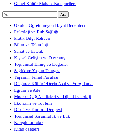
Genel Kültür Makale Kategorileri
Arama:
Okulda Öğretilmeyen Hayat Becerileri
Psikoloji ve Ruh Sağlığı:
Pratik Bilgi Rehberi
Bilim ve Teknoloji
Sanat ve Estetik
Kişisel Gelişim ve Davranış
Toplumsal Bilinç ve Değerler
Sağlık ve Yaşam Dengesi
Yaşamın Temel Pusulası
Düşünce Kültürü:Derin Akıl ve Sorgulama
Eğitim ve Aile
Modern Çağ Analizleri ve Dijital Psikoloji
Ekonomi ve Toplum
Dürtü ve Kontrol Dengesi
Toplumsal Sorumluluk ve Etik
Karışık konular
Kitap özetleri