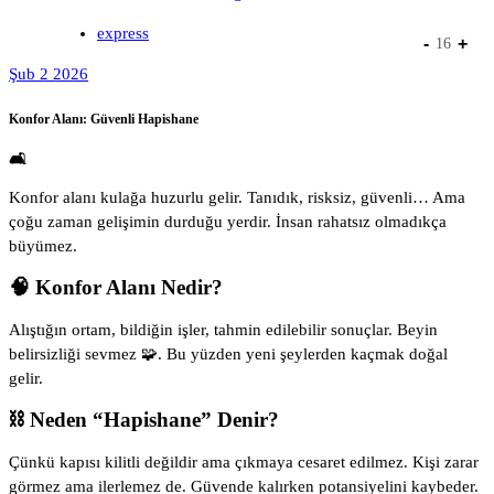
express
-
+
16
Şub 2 2026
Konfor Alanı: Güvenli Hapishane
🛋️
Konfor alanı kulağa huzurlu gelir. Tanıdık, risksiz, güvenli… Ama
çoğu zaman gelişimin durduğu yerdir. İnsan rahatsız olmadıkça
büyümez.
🧠 Konfor Alanı Nedir?
Alıştığın ortam, bildiğin işler, tahmin edilebilir sonuçlar. Beyin
belirsizliği sevmez 🧩. Bu yüzden yeni şeylerden kaçmak doğal
gelir.
⛓ Neden “Hapishane” Denir?
Çünkü kapısı kilitli değildir ama çıkmaya cesaret edilmez. Kişi zarar
görmez ama ilerlemez de. Güvende kalırken potansiyelini kaybeder.