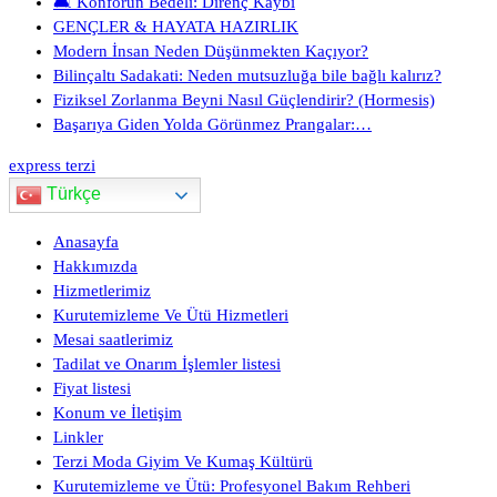
🛋️ Konforun Bedeli: Direnç Kaybı
GENÇLER & HAYATA HAZIRLIK
Modern İnsan Neden Düşünmekten Kaçıyor?
Bilinçaltı Sadakati: Neden mutsuzluğa bile bağlı kalırız?
Fiziksel Zorlanma Beyni Nasıl Güçlendirir? (Hormesis)
Başarıya Giden Yolda Görünmez Prangalar:…
express terzi
Türkçe
Anasayfa
Hakkımızda
Hizmetlerimiz
Kurutemizleme Ve Ütü Hizmetleri
Mesai saatlerimiz
Tadilat ve Onarım İşlemler listesi
Fiyat listesi
Konum ve İletişim
Linkler
Terzi Moda Giyim Ve Kumaş Kültürü
Kurutemizleme ve Ütü: Profesyonel Bakım Rehberi