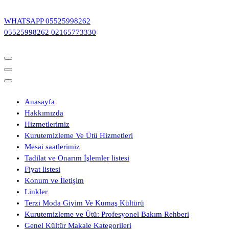
İçeriğe
geç
WHATSAPP
05525998262
05525998262
02165773330
Anasayfa
Hakkımızda
Hizmetlerimiz
Kurutemizleme Ve Ütü Hizmetleri
Mesai saatlerimiz
Tadilat ve Onarım İşlemler listesi
Fiyat listesi
Konum ve İletişim
Linkler
Terzi Moda Giyim Ve Kumaş Kültürü
Kurutemizleme ve Ütü: Profesyonel Bakım Rehberi
Genel Kültür Makale Kategorileri