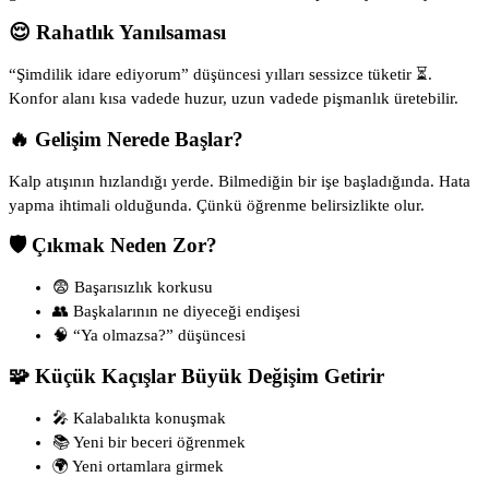
😌 Rahatlık Yanılsaması
“Şimdilik idare ediyorum” düşüncesi yılları sessizce tüketir ⏳.
Konfor alanı kısa vadede huzur, uzun vadede pişmanlık üretebilir.
🔥 Gelişim Nerede Başlar?
Kalp atışının hızlandığı yerde. Bilmediğin bir işe başladığında. Hata
yapma ihtimali olduğunda. Çünkü öğrenme belirsizlikte olur.
🛡 Çıkmak Neden Zor?
😨 Başarısızlık korkusu
👥 Başkalarının ne diyeceği endişesi
🧠 “Ya olmazsa?” düşüncesi
🧩 Küçük Kaçışlar Büyük Değişim Getirir
🎤 Kalabalıkta konuşmak
📚 Yeni bir beceri öğrenmek
🌍 Yeni ortamlara girmek