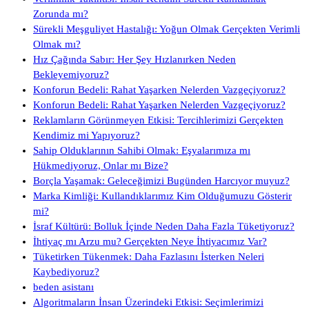
Zorunda mı?
Sürekli Meşguliyet Hastalığı: Yoğun Olmak Gerçekten Verimli
Olmak mı?
Hız Çağında Sabır: Her Şey Hızlanırken Neden
Bekleyemiyoruz?
Konforun Bedeli: Rahat Yaşarken Nelerden Vazgeçiyoruz?
Konforun Bedeli: Rahat Yaşarken Nelerden Vazgeçiyoruz?
Reklamların Görünmeyen Etkisi: Tercihlerimizi Gerçekten
Kendimiz mi Yapıyoruz?
Sahip Olduklarının Sahibi Olmak: Eşyalarımıza mı
Hükmediyoruz, Onlar mı Bize?
Borçla Yaşamak: Geleceğimizi Bugünden Harcıyor muyuz?
Marka Kimliği: Kullandıklarımız Kim Olduğumuzu Gösterir
mi?
İsraf Kültürü: Bolluk İçinde Neden Daha Fazla Tüketiyoruz?
İhtiyaç mı Arzu mu? Gerçekten Neye İhtiyacımız Var?
Tüketirken Tükenmek: Daha Fazlasını İsterken Neleri
Kaybediyoruz?
beden asistanı
Algoritmaların İnsan Üzerindeki Etkisi: Seçimlerimizi