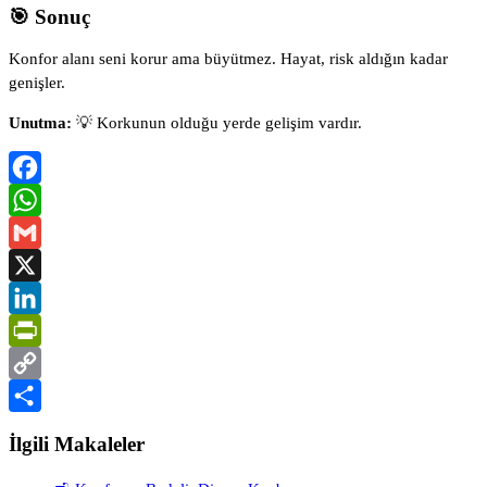
🎯 Sonuç
Konfor alanı seni korur ama büyütmez. Hayat, risk aldığın kadar
genişler.
Unutma:
💡 Korkunun olduğu yerde gelişim vardır.
Facebook
WhatsApp
Gmail
X
LinkedIn
PrintFriendly
Copy
Link
Share
İlgili Makaleler