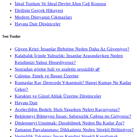
İdeal Toplum Ve İdeal Devlet Altın Çağ Konusu
Dirilişin Gerçek Hikayesi
Modern Dünyanın Çıkmazları
Hayata Dair Düşünceler
Son Yazılar
Güven Krizi: İnsanlar Birbirine Neden Daha Az Güveniyor?
Kalabalık İçinde Yalnızlık: İnsanlar Arasındayken Neden
Kendimizi Yalnız Hissediyoruz?
Sonradan görme hali ve asaletin sessizliği 🌿
Çalışma, Emek ve Başarı Üzerine
Kumaşlar Kaç Derecede Yıkanmalı? Hangi Kumaş Ne Kadar
Çeker?
Karakter ve Güzel Ahlak Üzerine Düşünceler
Hayata Dair
Aceleciliğin Bedeli: Hızlı Yaşarken Neleri Kaçırıyoruz?
Beklemeyi Bilmeyen İnsan: Sabırsızlık Çağına mı Giriyoruz?
Dinlenmeyi Unutmak: Durabilmek Neden Bu Kadar Zor?
Zamanın Parçalanması: Dikkatimiz Neden Sürekli Bölünüyor?
Verimlilik Takıntısı: İnsan Kendini Sürekli Kanıtlamak